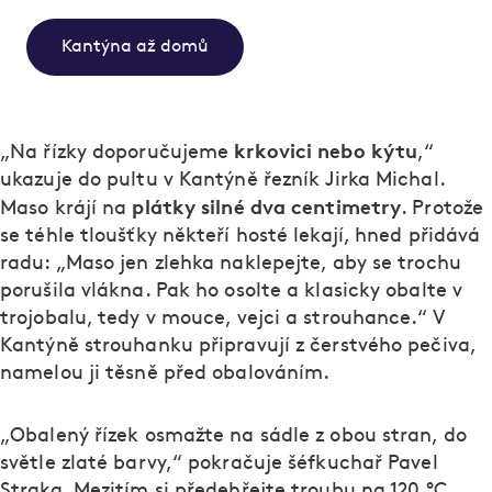
Kantýna až domů
krkovici nebo kýtu
„Na řízky doporučujeme
,“
ukazuje do pultu v Kantýně řezník Jirka Michal.
plátky silné dva centimetry
Maso krájí na
. Protože
se téhle tloušťky někteří hosté lekají, hned přidává
radu: „Maso jen zlehka naklepejte, aby se trochu
porušila vlákna. Pak ho osolte a klasicky obalte v
trojobalu, tedy v mouce, vejci a strouhance.“ V
Kantýně strouhanku připravují z čerstvého pečiva,
namelou ji těsně před obalováním.
„Obalený řízek osmažte na sádle z obou stran, do
světle zlaté barvy,“ pokračuje šéfkuchař Pavel
Straka. Mezitím si předehřejte troubu na 120 °C,