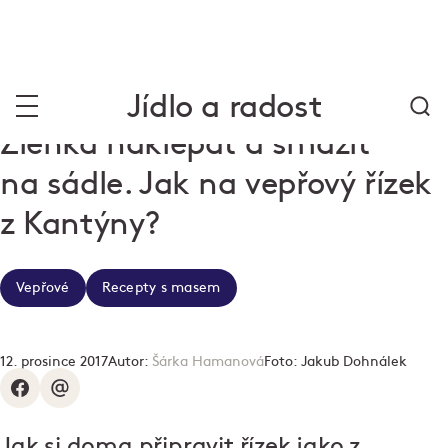
Jídlo a radost
Zlehka naklepat a smažit
na sádle. Jak na vepřový řízek
z Kantýny?
Vepřové
Recepty s masem
12. prosince 2017
Autor:
Šárka Hamanová
Foto:
Jakub Dohnálek
Jak si doma připravit řízek jako z