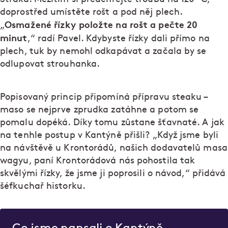
doprostřed umístěte rošt a pod něj plech.
Osmažené řízky položte na rošt a pečte 20
„
minut
,“ radí Pavel. Kdybyste řízky dali přímo na
plech, tuk by nemohl odkapávat a začala by se
odlupovat strouhanka.
Popisovaný princip připomíná přípravu steaku –
maso se nejprve zprudka zatáhne a potom se
pomalu dopéká. Díky tomu zůstane šťavnaté. A jak
na tenhle postup v Kantýně přišli? „Když jsme byli
na návštěvě u Krontorádů, našich dodavatelů masa
wagyu, paní Krontorádová nás pohostila tak
skvělými řízky, že jsme ji poprosili o návod,“ přidává
šéfkuchař historku.