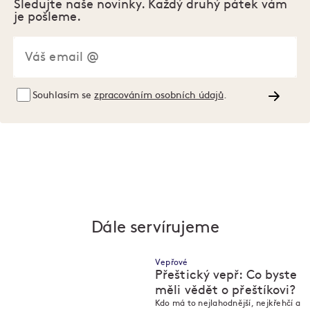
Sledujte naše novinky. Každý druhý pátek vám
je pošleme.
Souhlasím se
zpracováním osobních údajů
.
Dále servírujeme
Vepřové
Přeštický vepř: Co byste
měli vědět o přeštíkovi?
Kdo má to nejlahodnější, nejkřehčí a
M