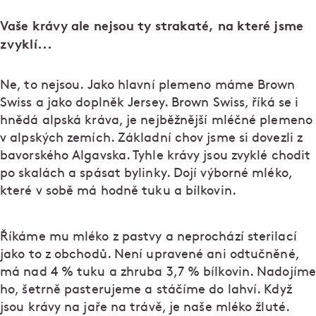
Vaše krávy ale nejsou ty strakaté, na které jsme
zvyklí...
Ne, to nejsou. Jako hlavní plemeno máme Brown
Swiss a jako doplněk Jersey. Brown Swiss, říká se i
hnědá alpská kráva, je nejběžnější mléčné plemeno
v alpských zemích. Základní chov jsme si dovezli z
bavorského Algavska. Tyhle krávy jsou zvyklé chodit
po skalách a spásat bylinky. Dojí výborné mléko,
které v sobě má hodně tuku a bílkovin.
Říkáme mu mléko z pastvy a neprochází sterilací
jako to z obchodů. Není upravené ani odtučněné,
má nad 4 % tuku a zhruba 3,7 % bílkovin. Nadojíme
ho, šetrně pasterujeme a stáčíme do lahví. Když
jsou krávy na jaře na trávě, je naše mléko žluté.