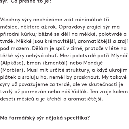
sýr. Co přesně to je?
Všechny sýry necháváme zrát minimálně tři
měsíce, některé až rok. Opravdový zrající sýr má
přírodní kůrku; běžně se dělí na měkké, polotvrdé a
tvrdé. Měkké jsou krémovitější, aromatičtější a zrají
pod mazem. Dělám je spíš v zimě, protože v létě na
těžké sýry nebývá chuť. Mezi polotvrdé patří Mlynář
(Alpkäse), Eman (Ementál) nebo Mondijé
(Morbier). Musí mít určité struktury, a když ukrojím
plátek a sroluju ho, neměl by prasknout. My takové
sýry už považujeme za tvrdé, ale ve skutečnosti je
tvrdý až parmezán nebo náš Vidlák. Ten zraje kolem
deseti měsíců a je křehčí a aromatičtější.
Má farmářský sýr nějaká specifika?