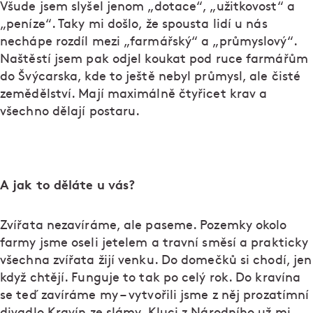
Všude jsem slyšel jenom „dotace“, „užitkovost“ a
„peníze“. Taky mi došlo, že spousta lidí u nás
nechápe rozdíl mezi „farmářský“ a „průmyslový“.
Naštěstí jsem pak odjel koukat pod ruce farmářům
do Švýcarska, kde to ještě nebyl průmysl, ale čisté
zemědělství. Mají maximálně čtyřicet krav a
všechno dělají postaru.
A jak to děláte u vás?
Zvířata nezavíráme, ale paseme. Pozemky okolo
farmy jsme oseli jetelem a travní směsí a prakticky
všechna zvířata žijí venku. Do domečků si chodí, jen
když chtějí. Funguje to tak po celý rok. Do kravína
se teď zavíráme my – vytvořili jsme z něj prozatímní
divadlo Kravín ze slámy. Kluci z Národního už mi