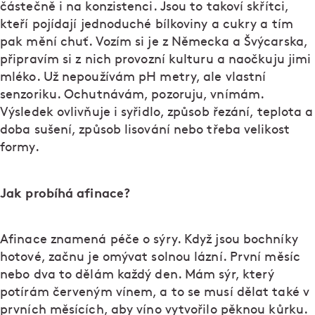
částečně i na konzistenci. Jsou to takoví skřítci,
kteří pojídají jednoduché bílkoviny a cukry a tím
pak mění chuť. Vozím si je z Německa a Švýcarska,
připravím si z nich provozní kulturu a naočkuju jimi
mléko. Už nepoužívám pH metry, ale vlastní
senzoriku. Ochutnávám, pozoruju, vnímám.
Výsledek ovlivňuje i syřidlo, způsob řezání, teplota a
doba sušení, způsob lisování nebo třeba velikost
formy.
Jak probíhá afinace?
Afinace znamená péče o sýry. Když jsou bochníky
hotové, začnu je omývat solnou lázní. První měsíc
nebo dva to dělám každý den. Mám sýr, který
potírám červeným vínem, a to se musí dělat také v
prvních měsících, aby víno vytvořilo pěknou kůrku.