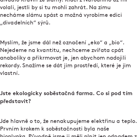
volali, jestli by si tu mohli zahrát. Na zimu
necháme slámu spást a možná vyrobíme edici
„divadelních“ sýrů.
Myslím, že jsme dál než označení „eko“ a „bio“.
Nejedeme na kvantitu, nechceme zvířata cpát
anaboliky a přikrmovat je, jen abychom nadojili
rekordy. Snažíme se dát jim prostředí, které je jim
vlastní.
Jste ekologicky soběstačná farma. Co si pod tím
představit?
Jde hlavně o to, že nenakupujeme elektřinu a teplo.
Prvním krokem k soběstačnosti byla naše
bioplynka. Původně jsme ji měli plnit jen odpadem z