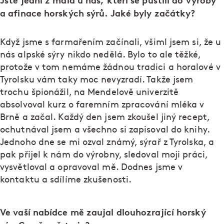
Jste jedni z mála u nás, kteří se pustili do výroby
a afinace horských sýrů. Jaké byly začátky?
Když jsme s farmařením začínali, všiml jsem si, že u
nás alpské sýry nikdo nedělá. Bylo to ale těžké,
protože v tom nemáme žádnou tradici a horalové v
Tyrolsku vám taky moc nevyzradí. Takže jsem
trochu špionážil, na Mendelově univerzitě
absolvoval kurz o faremním zpracování mléka v
Brně a začal. Každý den jsem zkoušel jiný recept,
ochutnával jsem a všechno si zapisoval do knihy.
Jednoho dne se mi ozval známý, sýrař z Tyrolska, a
pak přijel k nám do výrobny, sledoval moji práci,
vysvětloval a opravoval mě. Dodnes jsme v
kontaktu a sdílíme zkušenosti.
Ve vaší nabídce mě zaujal dlouhozrající horský