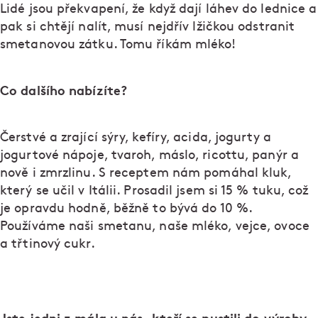
Lidé jsou překvapení, že když dají láhev do lednice a
pak si chtějí nalít, musí nejdřív lžičkou odstranit
smetanovou zátku. Tomu říkám mléko!
Co dalšího nabízíte?
Čerstvé a zrající sýry, kefíry, acida, jogurty a
jogurtové nápoje, tvaroh, máslo, ricottu, panýr a
nově i zmrzlinu. S receptem nám pomáhal kluk,
který se učil v Itálii. Prosadil jsem si 15 % tuku, což
je opravdu hodně, běžně to bývá do 10 %.
Používáme naši smetanu, naše mléko, vejce, ovoce
a třtinový cukr.