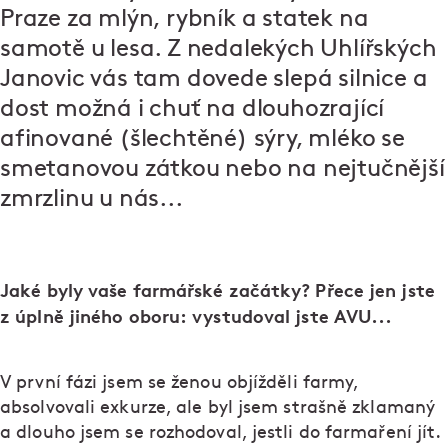
Praze za mlýn, rybník a statek na
samotě u lesa. Z nedalekých Uhlířských
Janovic vás tam dovede slepá silnice a
dost možná i chuť na dlouhozrající
afinované (šlechtěné) sýry, mléko se
smetanovou zátkou nebo na nejtučnější
zmrzlinu u nás...
Jaké byly vaše farmářské začátky? Přece jen jste
z úplně jiného oboru: vystudoval jste AVU...
V první fázi jsem se ženou objížděli farmy,
absolvovali exkurze, ale byl jsem strašně zklamaný
a dlouho jsem se rozhodoval, jestli do farmaření jít.