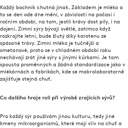
Každý bochník chutná jinak. Základem je mléko a
to se den ode dne mění, v závislosti na počasí i
ročním období, na tom, jestli krávy dost pily, i na
dojení. Zimní sýry bývají světlé, zatímco když
rozkrojíte letní, bude žlutý díky karotenu ze
spásané trávy. Zimní mléko je tučnější a
smetanové, proto se v chladném období roku
nechávají zrát jiné sýry s jinými kůrkami. Je tam
spousta proměnných a žádná standardizace jako v
mlékárnách a fabrikách, kde se makrolaboratorně
zajišťuje stejná chuť.
Co dalšího hraje roli při výrobě zrajících sýrů?
Pro každý sýr používám jinou kulturu, tedy jiné
kmeny mikroorganismů, které mají vliv na chuť a