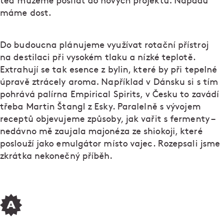
teď můžeme posílat do nových projektů. Nápadů
máme dost.
Do budoucna plánujeme využívat rotační přístroj
na destilaci při vysokém tlaku a nízké teplotě.
Extrahují se tak esence z bylin, které by při tepelné
úpravě ztrácely aroma. Například v Dánsku si s tím
pohrává palírna Empirical Spirits, v Česku to zavádí
třeba Martin Štangl z Esky. Paralelně s vývojem
receptů objevujeme způsoby, jak vařit s fermenty –
nedávno mě zaujala majonéza ze shiokoji, které
poslouží jako emulgátor místo vajec. Rozepsali jsme
zkrátka nekonečný příběh.