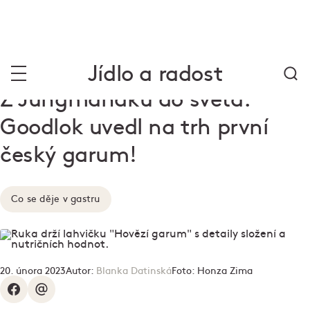
Jídlo a radost
Z Jungmaňáku do světa:
Goodlok uvedl na trh první
český garum!
Co se děje v gastru
20. února 2023
Autor:
Blanka Datinská
Foto:
Honza Zima