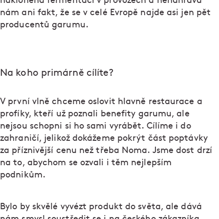
nakloněná fermentaci v provozech a nenahrává
nám ani fakt, že se v celé Evropě najde asi jen pět
producentů garumu.
Na koho primárně cílíte?
V první vlně chceme oslovit hlavně restaurace a
profíky, kteří už poznali benefity garumu, ale
nejsou schopni si ho sami vyrábět. Cílíme i do
zahraničí, jelikož dokážeme pokrýt část poptávky
za příznivější cenu než třeba Noma. Jsme dost drzí
na to, abychom se ozvali i těm nejlepším
podnikům.
Bylo by skvělé vyvézt produkt do světa, ale dává
nám smysl soustředit se i na českého zákazníka.