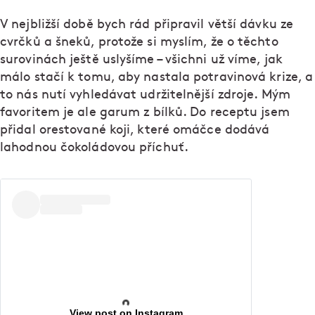
V nejbližší době bych rád připravil větší dávku ze
cvrčků a šneků, protože si myslím, že o těchto
surovinách ještě uslyšíme – všichni už víme, jak
málo stačí k tomu, aby nastala potravinová krize, a
to nás nutí vyhledávat udržitelnější zdroje. Mým
favoritem je ale garum z bílků. Do receptu jsem
přidal orestované koji, které omáčce dodává
lahodnou čokoládovou příchuť.
View post on Instagram