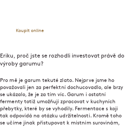
Zázrak do každé kuchyně! Garum zintenzivní a
prohloubí chuť jídla. A přidat ho můžete téměř do
všeho.
Koupit online
Eriku, proč jste se rozhodli investovat právě do
výroby garumu?
Pro mě je garum tekuté zlato. Nejprve jsme ho
považovali jen za perfektní dochucovadlo, ale brzy
se ukázalo, že je za tím víc. Garum i ostatní
fermenty totiž umožňují zpracovat v kuchyních
přebytky, které by se vyhodily. Fermentace s koji
tak odpovídá na otázku udržitelnosti. Kromě toho
se učíme jinak přistupovat k místním surovinám,