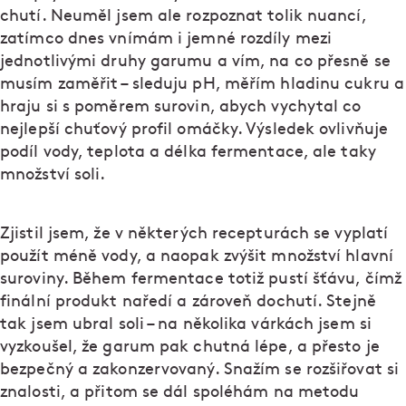
chutí. Neuměl jsem ale rozpoznat tolik nuancí,
zatímco dnes vnímám i jemné rozdíly mezi
jednotlivými druhy garumu a vím, na co přesně se
musím zaměřit – sleduju pH, měřím hladinu cukru a
hraju si s poměrem surovin, abych vychytal co
nejlepší chuťový profil omáčky. Výsledek ovlivňuje
podíl vody, teplota a délka fermentace, ale taky
množství soli.
Zjistil jsem, že v některých recepturách se vyplatí
použít méně vody, a naopak zvýšit množství hlavní
suroviny. Během fermentace totiž pustí šťávu, čímž
finální produkt naředí a zároveň dochutí. Stejně
tak jsem ubral soli – na několika várkách jsem si
vyzkoušel, že garum pak chutná lépe, a přesto je
bezpečný a zakonzervovaný. Snažím se rozšiřovat si
znalosti, a přitom se dál spoléhám na metodu