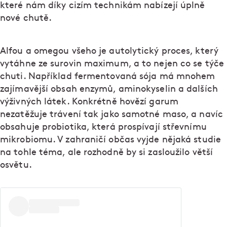
které nám díky cizím technikám nabízejí úplně
nové chutě.
Alfou a omegou všeho je autolytický proces, který
vytáhne ze surovin maximum, a to nejen co se týče
chuti. Například fermentovaná sója má mnohem
zajímavější obsah enzymů, aminokyselin a dalších
výživných látek. Konkrétně hovězí garum
nezatěžuje trávení tak jako samotné maso, a navíc
obsahuje probiotika, která prospívají střevnímu
mikrobiomu. V zahraničí občas vyjde nějaká studie
na tohle téma, ale rozhodně by si zasloužilo větší
osvětu.