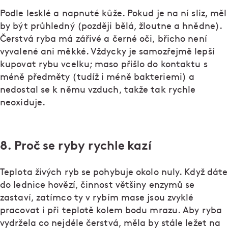
Podle lesklé a napnuté kůže. Pokud je na ní sliz, měl
by být průhledný (později bělá, žloutne a hnědne).
Čerstvá ryba má zářivé a černé oči, břicho není
vyvalené ani měkké. Vždycky je samozřejmě lepší
kupovat rybu vcelku; maso přišlo do kontaktu s
méně předměty (tudíž i méně bakteriemi) a
nedostal se k němu vzduch, takže tak rychle
neoxiduje.
8. Proč se ryby rychle kazí
Teplota živých ryb se pohybuje okolo nuly. Když dáte
do lednice hovězí, činnost většiny enzymů se
zastaví, zatímco ty v rybím mase jsou zvyklé
pracovat i při teplotě kolem bodu mrazu. Aby ryba
vydržela co nejdéle čerstvá, měla by stále ležet na