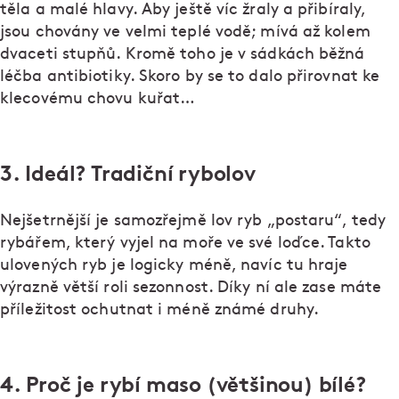
těla a malé hlavy. Aby ještě víc žraly a přibíraly,
jsou chovány ve velmi teplé vodě; mívá až kolem
dvaceti stupňů. Kromě toho je v sádkách běžná
léčba antibiotiky. Skoro by se to dalo přirovnat ke
klecovému chovu kuřat…
3. Ideál? Tradiční rybolov
Nejšetrnější je samozřejmě lov ryb „postaru“, tedy
rybářem, který vyjel na moře ve své loďce. Takto
ulovených ryb je logicky méně, navíc tu hraje
výrazně větší roli sezonnost. Díky ní ale zase máte
příležitost ochutnat i méně známé druhy.
4. Proč je rybí maso (většinou) bílé?