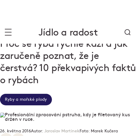
Jídlo a radost
Proč se ryba rychle kazí a jak
zaručeně poznat, že je
čerstvá? 10 překvapivých fakt
o rybách
Ryby a mořské plody
26. května 2016
Autor:
Jaroslav Martínek
Foto:
Marek Kučera