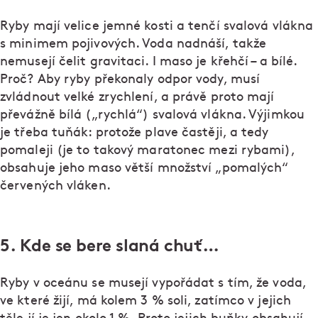
Ryby mají velice jemné kosti a tenčí svalová vlákna
s minimem pojivových. Voda nadnáší, takže
nemusejí čelit gravitaci. I maso je křehčí – a bílé.
Proč? Aby ryby překonaly odpor vody, musí
zvládnout velké zrychlení, a právě proto mají
převážně bílá („rychlá“) svalová vlákna. Výjimkou
je třeba tuňák: protože plave častěji, a tedy
pomaleji (je to takový maratonec mezi rybami),
obsahuje jeho maso větší množství „pomalých“
červených vláken.
5. Kde se bere slaná chuť…
Ryby v oceánu se musejí vypořádat s tím, že voda,
ve které žijí, má kolem 3 % soli, zatímco v jejich