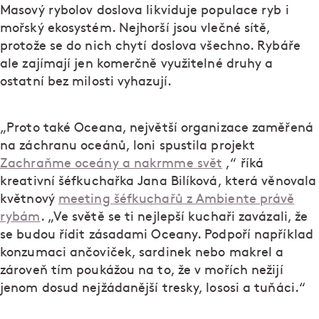
Masový rybolov doslova likviduje populace ryb i
mořský ekosystém. Nejhorší jsou vlečné sítě,
protože se do nich chytí doslova všechno. Rybáře
ale zajímají jen komerčně využitelné druhy a
ostatní bez milosti vyhazují.
„Proto také Oceana, největší organizace zaměřená
na záchranu oceánů, loni spustila projekt
Zachraňme oceány a nakrmme svět
,“ říká
kreativní šéfkuchařka Jana Bilíková, která věnovala
květnový
meeting šéfkuchařů z Ambiente právě
rybám
. „Ve světě se ti nejlepší kuchaři zavázali, že
se budou řídit zásadami Oceany. Podpoří například
konzumaci ančoviček, sardinek nebo makrel a
zároveň tím poukážou na to, že v mořích nežijí
jenom dosud nejžádanější tresky, lososi a tuňáci.“