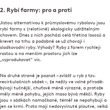
2. Rybí farmy: pro a proti
Jistou alternativou k průmyslovému rybolovu jsou
rybí farmy s (relativně) ekologicky udržitelným
chovem. Dnes z nich pochází celá třetina lososů a
krevet na trhu a podobně se už chovají i
sladkovodní ryby. Výhody? Ryby z farem rychleji
rostou a na menším prostoru jich lze
„vyprodukovat“ víc.
Na druhé straně je poznat – zvlášť u ryb z tzv.
recirkulačních sádek –, že nežily ve volné přírodě:
bývají tučnější, chuťově méně výrazné, a protože
měly méně pohybu, jejich maso bývá měkčí. Ryby
jsou v sádkách namačkané, téměř se nepohybují a
jen se krmí. Proto mají nedovyvinuté ploutve, velká