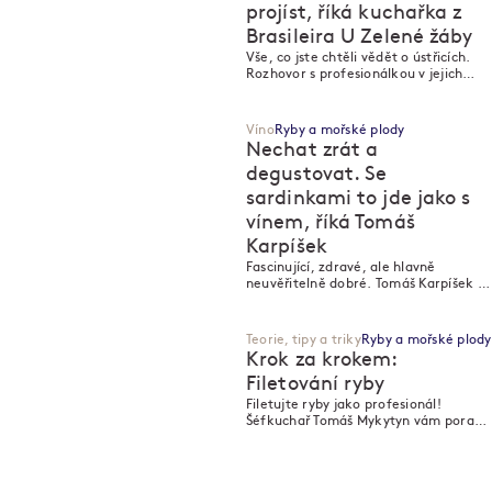
projíst, říká kuchařka z
Brasileira U Zelené žáby
M
M
Vše, co jste chtěli vědět o ústřicích.
Rozhovor s profesionálkou v jejich
otevírání – Jindřiškou Kačenkovou.
Víno
Ryby a mořské plody
Nechat zrát a
degustovat. Se
sardinkami to jde jako s
vínem, říká Tomáš
M
M
Karpíšek
Fascinující, zdravé, ale hlavně
neuvěřitelně dobré. Tomáš Karpíšek se
s vámi podělí o svou vášeň pro rybičky
v konzervách.</strong> <strong>
Teorie, tipy a triky
Ryby a mořské plody
Krok za krokem:
Filetování ryby
Filetujte ryby jako profesionál!
M
M
Šéfkuchař Tomáš Mykytyn vám poradí,
jak na věc.