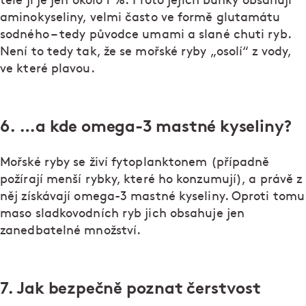
těle jí je jen okolo 1 %. Proto jejich buňky obsahují
aminokyseliny, velmi často ve formě glutamátu
sodného – tedy původce umami a slané chuti ryb.
Není to tedy tak, že se mořské ryby „osolí“ z vody,
ve které plavou.
6. …a kde omega-3 mastné kyseliny?
Mořské ryby se živí fytoplanktonem (případně
požírají menší rybky, které ho konzumují), a právě z
něj získávají omega-3 mastné kyseliny. Oproti tomu
maso sladkovodních ryb jich obsahuje jen
zanedbatelné množství.
7. Jak bezpečně poznat čerstvost