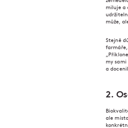
zemědělc
miluje a
udržiteln
může, al
Stejně dů
farmáře,
„Příklon
my sami 
a doceni
2. O
Biokvalit
ale míst
konkrétn