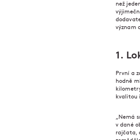
než jede
výjimečné
dodavatel
význam o
1. Lo
První a 
hodně mlu
kilometry
kvalitou 
„Nemá sm
v dané ob
rajčata, 