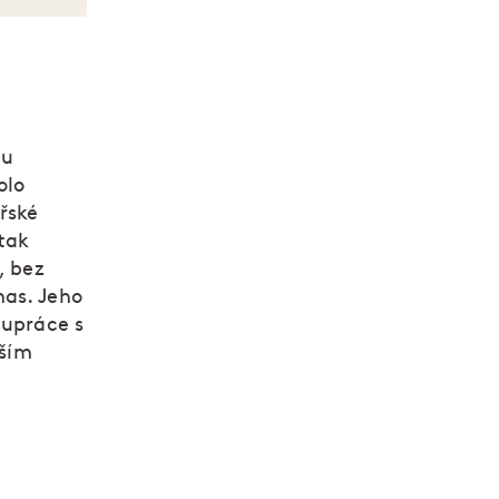
mu
olo
řské
tak
, bez
mas. Jeho
lupráce s
lším