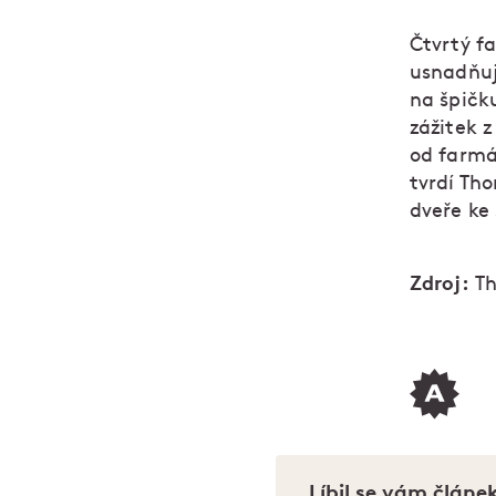
Čtvrtý f
usnadňuj
na špičk
zážitek z
od farmá
tvrdí Tho
dveře ke 
Zdroj:
Th
Líbil se vám článe