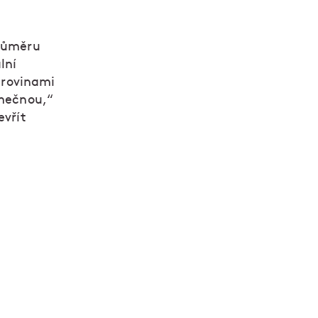
průměru
lní
surovinami
imečnou,“
evřít