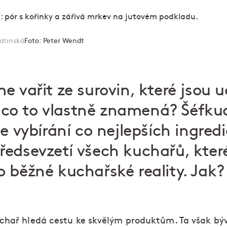
atinská
Foto:
Peter Wendt
 vařit ze surovin, které jsou ud
le co to vlastně znamená? Šéfk
 vybírání co nejlepších ingredi
edsevzetí všech kuchařů, kter
 běžné kuchařské reality. Jak?
chař hledá cestu ke skvělým produktům. Ta však býv