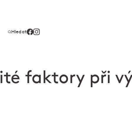
Hledat
ité faktory při v
n