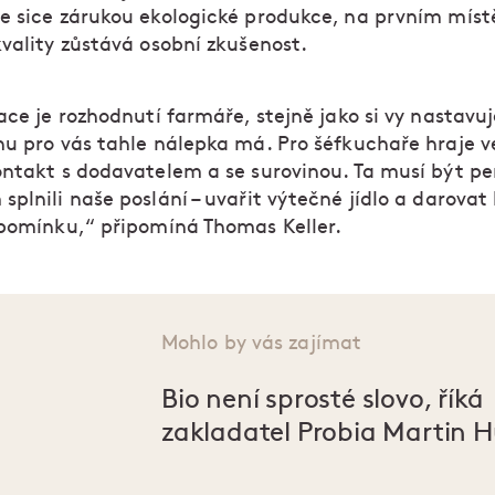
e sice zárukou ekologické produkce, na prvním místě
kvality zůstává osobní zkušenost.
ace je rozhodnutí farmáře, stejně jako si vy nastavuj
hu pro vás tahle nálepka má. Pro šéfkuchaře hraje ve
ontakt s dodavatelem a se surovinou. Ta musí být pe
splnili naše poslání – uvařit výtečné jídlo a darova
zpomínku,“ připomíná Thomas Keller.
Mohlo by vás zajímat
Bio není sprosté slovo, říká
zakladatel Probia Martin H