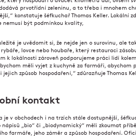
e, který hospodaří o dvacet kilometrů dál, ovšem svo
 dodává prvotřídní zeleninu, a to třeba i mnohem ch
ější,“ konstatuje šéfkuchař Thomas Keller. Lokální zd
e nemusí být podmínkou kvality,
ležité je uvědomit si, že nejde jen o surovinu, ale ta
 rybáře, lovce nebo houbaře, který restauraci zásobu
em k lokálnosti zároveň podporujeme práci lidí kole
bychom měli vyjet z kuchyně za farmáři, abychom p
li jejich způsob hospodaření,“ zdůrazňuje Thomas Kel
sobní kontakt
a je v obchodech i na trzích stále dostupnější, šéfku
o nápisů „bio“ či „biodynamický“ měli zkoumat příb
ího farmáře, jeho záměr a způsob hospodaření. Ofici