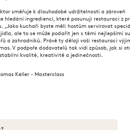
aktor směřuje k dlouhodobé udržitelnosti a zároveň
e hledání ingrediencí, které posunují restauraci z 
u. „Jako kuchaři byste měli hostům servírovat speciá
 jídla, ale to se může podařit jen s těmi nejlepšími 
řů a zahradníků. Právě ty dělají vaši restauraci výj
mas. V podpoře dodavatelů tak vidí způsob, jak si ot
stabilní kvalitě, kreativitě a jedinečnosti.
omas Keller - Masterclass
k?