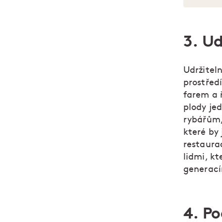
3. Ud
Udržitel
prostředí
farem a 
plody je
rybářům, 
které by
restaura
lidmi, kt
generac
4. P