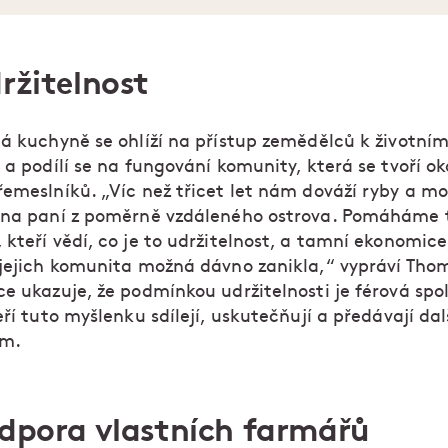
ržitelnost
ná kuchyně se ohlíží na přístup zemědělců k životní
 a podílí se na fungování komunity, která se tvoří ok
řemeslníků. „Víc než třicet let nám dováží ryby a mo
dna paní z poměrně vzdáleného ostrova. Pomáháme 
kteří vědí, co je to udržitelnost, a tamní ekonomice
 jejich komunita možná dávno zanikla,“ vypráví Tho
ce ukazuje, že podmínkou udržitelnosti je férová spo
eří tuto myšlenku sdílejí, uskutečňují a předávají da
ím.
odpora vlastních farmářů