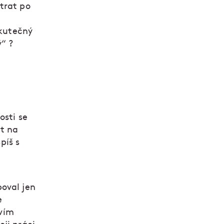
trat po
skutečný
ý“ ?
osti se
at na
píš s
oval jen
e
ovím