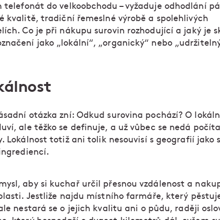
n telefonát do velkoobchodu – vyžaduje odhodlání pá
 kvalitě, tradiční řemeslné výrobě a spolehlivých
ích. Co je při nákupu surovin rozhodující a jaký je 
značení jako „lokální“, „organický“ nebo „udržiteln
kálnost
zásadní otázka zní: Odkud surovina pochází? O lokáln
ví, ale těžko se definuje, a už vůbec se nedá počít
. Lokálnost totiž ani tolik nesouvisí s geografií jako s
ingrediencí.
ysl, aby si kuchař určil přesnou vzdálenost a nakup
lasti. Jestliže najdu místního farmáře, který pěstuj
ale nestará se o jejich kvalitu ani o půdu, raději osl