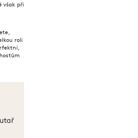
 však při
ete,
lkou roli
rfektní,
t hostům
utař