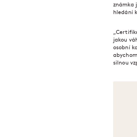
známka j
hledání 
„Certifik
jakou vá
osobní k
abychom 
silnou v