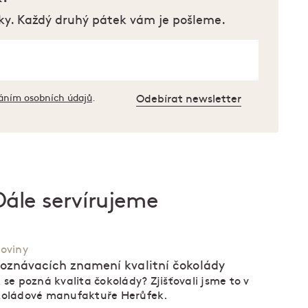
ky. Každý druhý pátek vám je pošleme.
áním osobních údajů
.
Odebírat newsletter
Dále servírujeme
oviny
poznávacích znamení kvalitní čokolády
 se pozná kvalita čokolády? Zjišťovali jsme to v
koládové manufaktuře Herůfek.