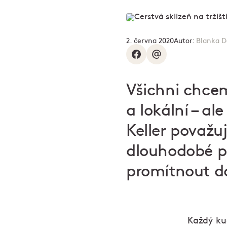
2. června 2020
Autor:
Blanka D
Všichni chceme
a lokální – a
Keller
považuje
dlouhodobé př
promítnout do
Každý ku