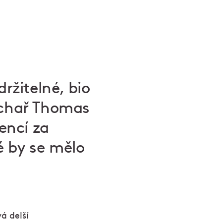
ržitelné, bio
uchař
Thomas
encí za
é by se mělo
á delší