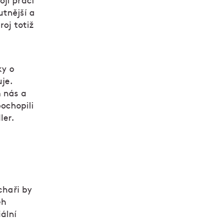
ji práci
utnější a
roj totiž
ky o
je.
m nás a
ochopili
ler.
chaři by
ěh
ální