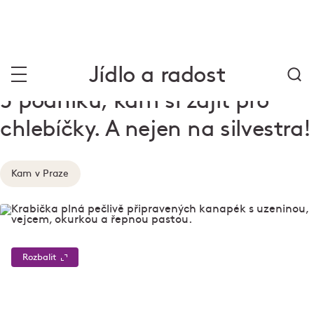
Jídlo a radost
5 podniků, kam si zajít pro
chlebíčky. A nejen na silvestra!
Kam v Praze
Rozbalit