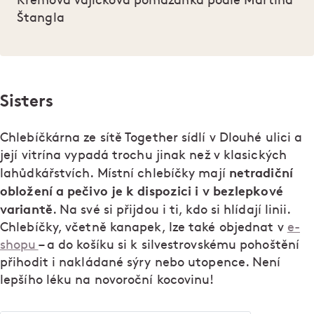
Krémová vajíčková pomazánka podle Martina
Štangla
Sisters
Chlebíčkárna ze sítě Together sídlí v Dlouhé ulici a
její vitrína vypadá trochu jinak než v klasických
netradiční
lahůdkářstvích. Místní chlebíčky mají
obložení a pečivo je k dispozici i v bezlepkové
variantě
. Na své si přijdou i ti, kdo si hlídají linii.
Chlebíčky, včetně kanapek, lze také objednat v
e-
shopu
– a do košíku si k silvestrovskému pohoštění
přihodit i nakládané sýry nebo utopence. Není
lepšího léku na novoroční kocovinu!