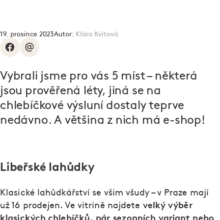
19. prosince 2023
Autor:
Klára Kvitová
Vybrali jsme pro vás 5 míst – některá
jsou prověřená léty, jiná se na
chlebíčkové výsluní dostaly teprve
nedávno. A většina z nich má e-shop!
Libeřské lahůdky
Klasické lahůdkářství se vším všudy – v Praze mají
velký výběr
už 16 prodejen. Ve vitríně najdete
klasických chlebíčků, pár sezonních variant nebo