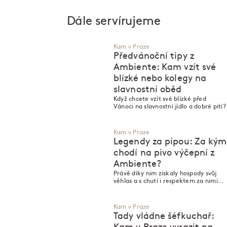
Dále servírujeme
Kam v Praze
Předvánoční tipy z
Ambiente: Kam vzít své
blízké nebo kolegy na
slavnostní oběd
Když chcete vzít své blízké před
Vánoci na slavnostní jídlo a dobré pití?
Kam v Praze
Legendy za pípou: Za kým
chodí na pivo výčepní z
Ambiente?
Právě díky nim získaly hospody svůj
věhlas a s chutí i respektem za nimi
chodí „na jedno“ i profíci. V Praze
působí takových person hned několik!
Kam v Praze
Tady vládne šéfkuchař: