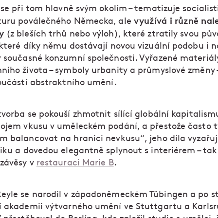
 se při tom hlavně svým okolím – tematizuje socialis
využívá i různě nal
turu poválečného Německa, ale
ty
(z bleších trhů nebo výloh), které ztratily svou pů
 které díky němu dostávají novou vizuální podobu i n
v současné konzumní společnosti. Vyřazené materiál
ního života – symboly urbanity a průmyslové změny –
součástí abstraktního umění.
vorba se pokouší zhmotnit sílící globální kapitalism
pojem vkusu v uměleckém podání, a přestože často tv
m balancovat na hranici nevkusu“, jeho díla vyzařuj
tiku a dovedou elegantně splynout s interiérem – tak
 závěsy v
restauraci Marie B
.
eyle se narodil v západoněmeckém Tübingen a po st
í akademii výtvarného umění ve Stuttgartu a Karlsr