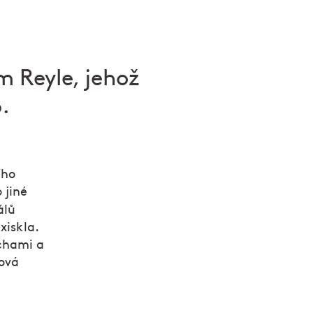
 Reyle, jehož
.
ího
 jiné
álů
xiskla.
ochami a
nová