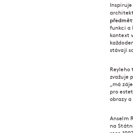
Inspiruje
architek
předmě
funkci a
kontext 
každoden
stávají 
Reyleho t
zvažuje 
„má záje
pro este
obrazy a
Anselm R
na Státn