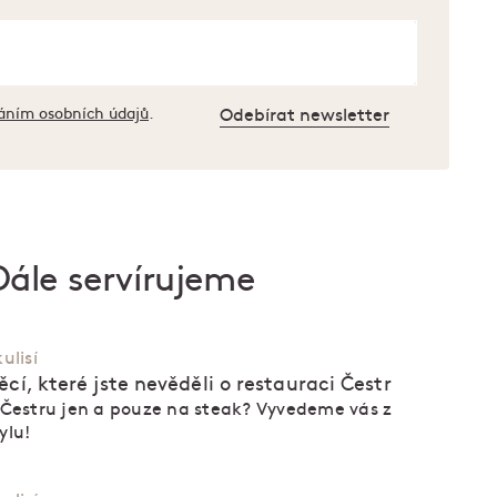
áním osobních údajů
.
Odebírat newsletter
Dále servírujeme
ulisí
ěcí, které jste nevěděli o restauraci Čestr
Čestru jen a pouze na steak? Vyvedeme vás z
ylu!