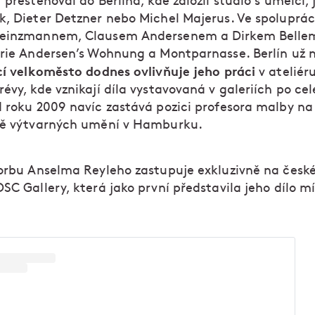
 přestěhoval do Berlína, kde založil studio s umělci, 
k, Dieter Detzner nebo Michel Majerus. Ve spoluprác
Heinzmannem, Clausem Andersenem a Dirkem Belle
erie Andersen’s Wohnung a Montparnasse. Berlín už n
cí velkoměsto dodnes ovlivňuje jeho práci
v ateliér
évy, kde vznikají díla vystavovaná v galeriích po ce
d roku 2009 navíc zastává pozici profesora malby na
tě výtvarných umění v Hamburku.
orbu Anselma Reyleho zastupuje exkluzivně na česk
SC Gallery, která jako první představila jeho dílo 