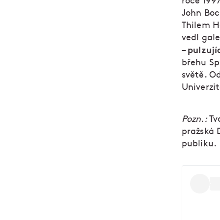
roce 1997
John Boc
Thilem 
vedl gal
pulzují
–
břehu Spr
světě. O
Univerzi
Pozn.:
Tv
pražská D
publiku.