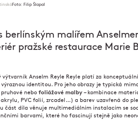
tinská
Foto:
Filip Šlapal
s berlínským malířem Anselmem
eriér pražské restaurace Marie B
výtvarník Anselm Reyle Reyle platí za konceptuáln
 výraznou identitou. Pro jeho obrazy je typická mimo
foliážové malby
 pruhové nebo
– kombinace materi
akrylu, PVC folií, zrcadel…) a barev uzavřená do ple
u část díla věnuje multimediálním instalacím se s
enčními barvami, které ho fascinují stejně jako neo