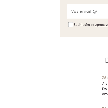
Souhlasím se
zpracov
Zák
7 v
Do 
om