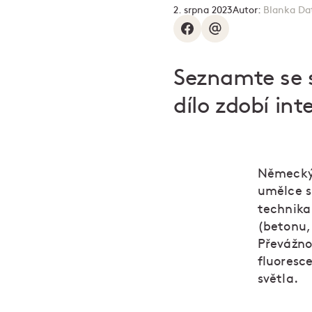
2. srpna 2023
Autor:
Blanka Da
Seznamte se 
dílo zdobí int
Německý 
umělce s
technika
(betonu, 
Převážno
fluoresc
světla.