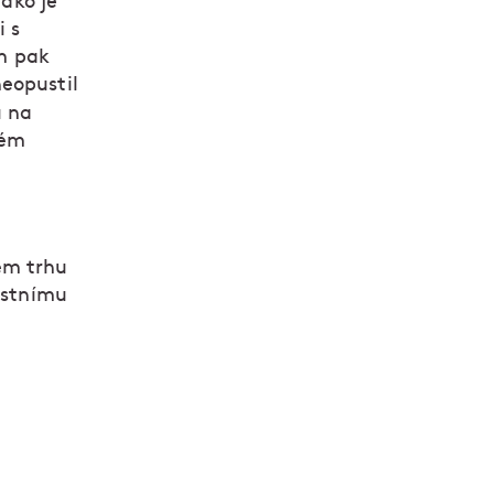
jako je
i s
m pak
eopustil
u na
lém
ém trhu
místnímu