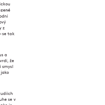
tickou
ezené
vodní
ový
y z
 se tak
us a
rdí, že
í smysl
 jako
udiích
uhe se v