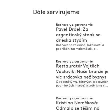
Dále servírujeme
Rozhovory z gastronomie
Pavel Drdel: Za
argentinský steak se
dneska stydím
N
N
Rozhovor o zelenině, lokálnosti a
podnikání na maloměstě, o
fermentaci, sušeném kimchi i
každodenní radosti z práce. Tentokrát
se šéfkuchařem Pavlem Drdelem z
Rozhovory z gastronomie
restaurace Sůl a řepa.
Restauratér Vojtěch
Václavík: Naše branže je
víc srdcovka než byznys
N
N
O vedení týmu, férových pracovních
podmínkách i (sebe)jistotě jsme si
povídali s kuchařem Vojtou
Václavíkem z Kro Kitchen.
Rozhovory z gastronomie
Kristína Nemčková:
Odmala se těším na