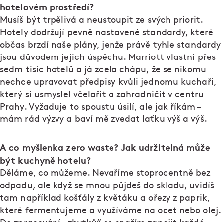
hotelovém prostředí?
Musíš být trpělivá a neustoupit ze svých priorit.
Hotely dodržují pevně nastavené standardy, které
občas brzdí naše plány, jenže právě tyhle standardy
jsou důvodem jejich úspěchu. Marriott vlastní přes
sedm tisíc hotelů a já zcela chápu, že se nikomu
nechce upravovat předpisy kvůli jednomu kuchaři,
který si usmyslel včelařit a zahradničit v centru
Prahy. Vyžaduje to spoustu úsilí, ale jak říkám –
mám rád výzvy a baví mě zvedat laťku výš a výš.
A co myšlenka zero waste? Jak udržitelná může
být kuchyně hotelu?
Děláme, co můžeme. Nevaříme stoprocentně bez
odpadu, ale když se mnou půjdeš do skladu, uvidíš
tam například košťály z květáku a ořezy z paprik,
které fermentujeme a využíváme na ocet nebo olej.