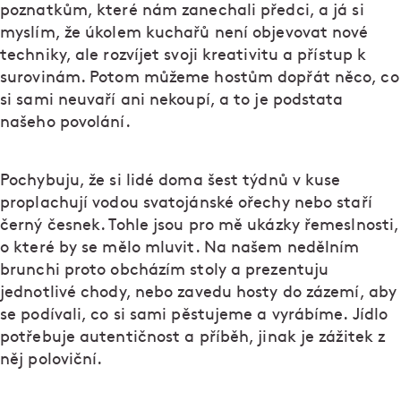
poznatkům, které nám zanechali předci, a já si
myslím, že úkolem kuchařů není objevovat nové
techniky, ale rozvíjet svoji kreativitu a přístup k
surovinám. Potom můžeme hostům dopřát něco, co
si sami neuvaří ani nekoupí, a to je podstata
našeho povolání.
Pochybuju, že si lidé doma šest týdnů v kuse
proplachují vodou svatojánské ořechy nebo staří
černý česnek. Tohle jsou pro mě ukázky řemeslnosti,
o které by se mělo mluvit. Na našem nedělním
brunchi proto obcházím stoly a prezentuju
jednotlivé chody, nebo zavedu hosty do zázemí, aby
se podívali, co si sami pěstujeme a vyrábíme. Jídlo
potřebuje autentičnost a příběh, jinak je zážitek z
něj poloviční.