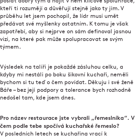
poslat dobrý tým a najít v něm klíčové spoluhráče,
kteří ti rozumějí a důvěřují stejně jako ty jim. V
průběhu let jsem pochopil, že lídr musí umět
předávat své myšlenky ostatním. K tomu je však
zapotřebí, aby si nejprve on sám definoval jasnou
vizi, na které pak může spolupracovat se svým
týmem.
Výsledek na talíři je pokaždé zásluhou celku, a
kdyby mi nestáli po boku šikovní kuchaři, neměli
bychom si tu teď o čem povídat. Děkuju i své ženě
Báře – bez její podpory a tolerance bych rozhodně
nedošel tam, kde jsem dnes.
Pro název restaurace jste vybrali „řemeslníka“. V
čem podle tebe spočívá kuchařské řemeslo?
V posledních letech se kuchařina vrací k