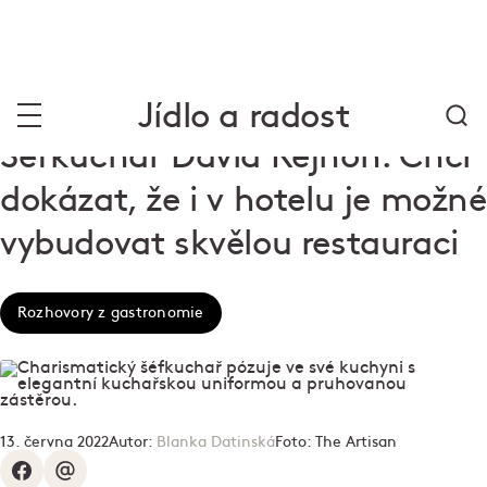
Jídlo a radost
Šéfkuchař David Rejhon: Chci
dokázat, že i v hotelu je možné
vybudovat skvělou restauraci
Rozhovory z gastronomie
13. června 2022
Autor:
Blanka Datinská
Foto:
The Artisan