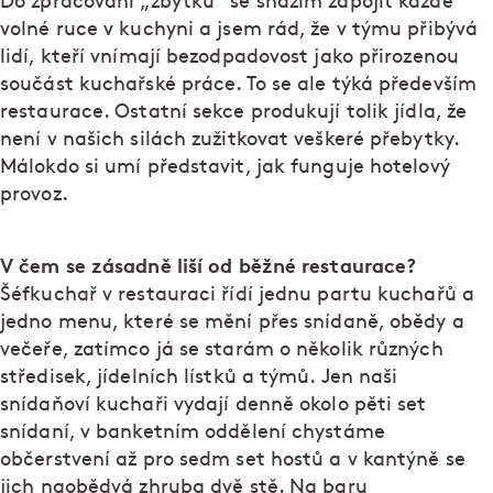
Do zpracování „zbytků“ se snažím zapojit každé
volné ruce v kuchyni a jsem rád, že v týmu přibývá
lidí, kteří vnímají bezodpadovost jako přirozenou
součást kuchařské práce. To se ale týká především
restaurace. Ostatní sekce produkují tolik jídla, že
není v našich silách zužitkovat veškeré přebytky.
Málokdo si umí představit, jak funguje hotelový
provoz.
V čem se zásadně liší od běžné restaurace?
Šéfkuchař v restauraci řídí jednu partu kuchařů a
jedno menu, které se mění přes snídaně, obědy a
večeře, zatímco já se starám o několik různých
středisek, jídelních lístků a týmů. Jen naši
snídaňoví kuchaři vydají denně okolo pěti set
snídaní, v banketním oddělení chystáme
občerstvení až pro sedm set hostů a v kantýně se
jich naobědvá zhruba dvě stě. Na baru