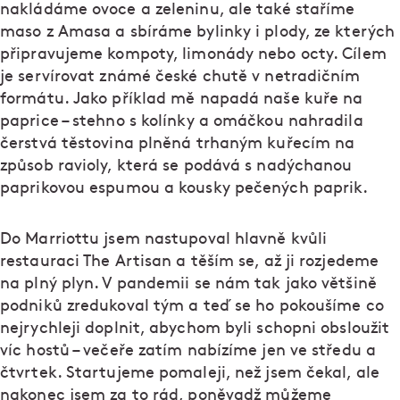
nakládáme ovoce a zeleninu, ale také staříme
maso z Amasa a sbíráme bylinky i plody, ze kterých
připravujeme kompoty, limonády nebo octy. Cílem
je servírovat známé české chutě v netradičním
formátu. Jako příklad mě napadá naše kuře na
paprice – stehno s kolínky a omáčkou nahradila
čerstvá těstovina plněná trhaným kuřecím na
způsob ravioly, která se podává s nadýchanou
paprikovou espumou a kousky pečených paprik.
Do Marriottu jsem nastupoval hlavně kvůli
restauraci The Artisan a těším se, až ji rozjedeme
na plný plyn. V pandemii se nám tak jako většině
podniků zredukoval tým a teď se ho pokoušíme co
nejrychleji doplnit, abychom byli schopni obsloužit
víc hostů – večeře zatím nabízíme jen ve středu a
čtvrtek. Startujeme pomaleji, než jsem čekal, ale
nakonec jsem za to rád, poněvadž můžeme