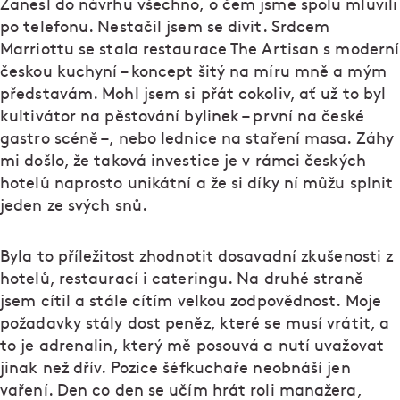
Zanesl do návrhu všechno, o čem jsme spolu mluvili
po telefonu. Nestačil jsem se divit. Srdcem
Marriottu se stala restaurace The Artisan s moderní
českou kuchyní – koncept šitý na míru mně a mým
představám. Mohl jsem si přát cokoliv, ať už to byl
kultivátor na pěstování bylinek – první na české
gastro scéně –, nebo lednice na staření masa. Záhy
mi došlo, že taková investice je v rámci českých
hotelů naprosto unikátní a že si díky ní můžu splnit
jeden ze svých snů.
Byla to příležitost zhodnotit dosavadní zkušenosti z
hotelů, restaurací i cateringu. Na druhé straně
jsem cítil a stále cítím velkou zodpovědnost. Moje
požadavky stály dost peněz, které se musí vrátit, a
to je adrenalin, který mě posouvá a nutí uvažovat
jinak než dřív. Pozice šéfkuchaře neobnáší jen
vaření. Den co den se učím hrát roli manažera,