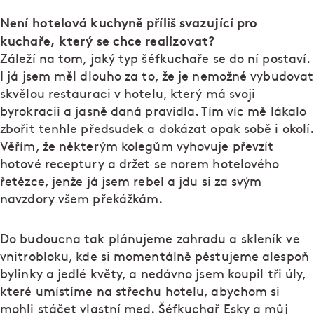
Není hotelová kuchyně příliš svazující pro
kuchaře, který se chce realizovat?
Záleží na tom, jaký typ šéfkuchaře se do ní postaví.
I já jsem měl dlouho za to, že je nemožné vybudovat
skvělou restauraci v hotelu, který má svoji
byrokracii a jasně daná pravidla. Tím víc mě lákalo
zbořit tenhle předsudek a dokázat opak sobě i okolí.
Věřím, že některým kolegům vyhovuje převzít
hotové receptury a držet se norem hotelového
řetězce, jenže já jsem rebel a jdu si za svým
navzdory všem překážkám.
Do budoucna tak plánujeme zahradu a skleník ve
vnitrobloku, kde si momentálně pěstujeme alespoň
bylinky a jedlé květy, a nedávno jsem koupil tři úly,
které umístíme na střechu hotelu, abychom si
mohli stáčet vlastní med. Šéfkuchař Esky a můj