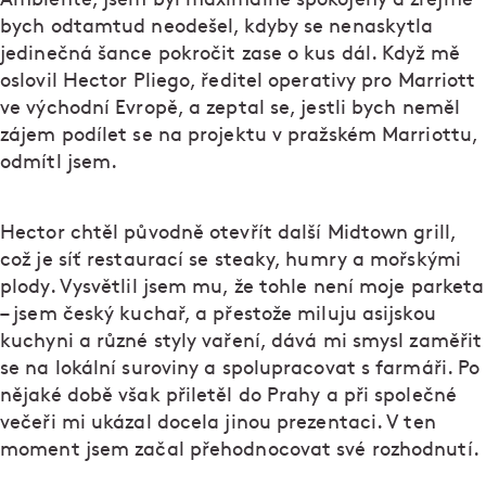
bych odtamtud neodešel, kdyby se nenaskytla
jedinečná šance pokročit zase o kus dál. Když mě
oslovil Hector Pliego, ředitel operativy pro Marriott
ve východní Evropě, a zeptal se, jestli bych neměl
zájem podílet se na projektu v pražském Marriottu,
odmítl jsem.
Hector chtěl původně otevřít další Midtown grill,
což je síť restaurací se steaky, humry a mořskými
plody. Vysvětlil jsem mu, že tohle není moje parketa
– jsem český kuchař, a přestože miluju asijskou
kuchyni a různé styly vaření, dává mi smysl zaměřit
se na lokální suroviny a spolupracovat s farmáři. Po
nějaké době však přiletěl do Prahy a při společné
večeři mi ukázal docela jinou prezentaci. V ten
moment jsem začal přehodnocovat své rozhodnutí.