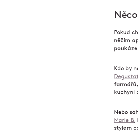
Něco 
Pokud ch
něčím o
poukázek
Kdo by n
Degustat
farmářů,
kuchyni 
Nebo sáh
Marie B
,
stylem c