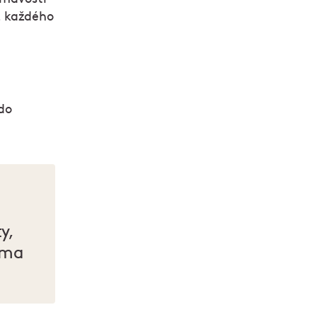
z každého
do
y,
doma