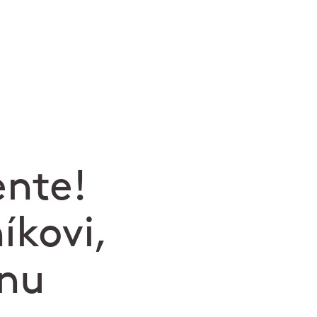
ente!
íkovi,
enu