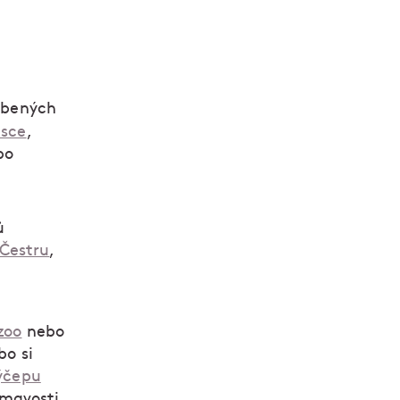
líbených
Esce
,
bo
ů
 Čestru
,
zoo
nebo
bo si
Výčepu
ímavosti