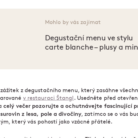
Mohlo by vás zajímat
Degustační menu ve stylu
carte blanche – plusy a mi
 zážitek z degustačního menu, který zasáhne všechn
darované
v restauraci Štangl
. Usedněte před otevře
celý večer pozorujte a ochutnávejte fascinující p
 a
surovin z lesa, pole a divočiny
, zatímco se o vás bu
tým, který vás pohostí jako vzácné přátelé.