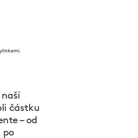
 naší
li částku
nte – od
ž po