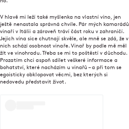
ho.
V hlavě mi leží také myšlenka na vlastní víno, jen
ještě nenastala správná chvíle. Pár mých kamarádů
vinaří v Itálii a zároveň tráví část roku v zahraničí.
Jejich vína sice chutnají skvěle, ale mně se zdá, že v
nich schází osobnost vinaře. Vinař by podle mě měl
žít ve vinohradu. Třeba se mi to poštěstí v důchodu.
Prozatím chci aspoň sdílet veškeré informace a
bohatství, které nacházím u vinařů – a při tom se
egoisticky obklopovat věcmi, bez kterých si
nedovedu představit život.