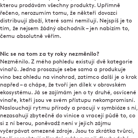
kterou prodávám všechny produkty. Upřímně
řečeno, nerozumím tomu, že někteří dovozci
distribuují zboží, které sami nemilují. Nejspíš je to
tím, že nejsem žádný obchodník – jen nabízím to,
čemu absolutně věřím.
Nic se na tom za ty roky nezměnilo?
Nezměnilo. Z mého pohledu existují dvě kategorie
vinařů. Jedna prosazuje sebe sama a produkuje
víno bez ohledu na vinohrad, zatímco další je o krok
napřed – a chápe, že tvoří jen dílek v obrovském
ekosystému. Já se zajímám jen o ty druhé, osvícené
vinaře, kteří jsou ve svém přístupu nekompromisní.
Naslouchají rytmu přírody a pracují v symbióze s ní,
nezasahují zbytečně do vinice a vracejí půdě to, co
si z ní berou, poněvadž není v jejich zájmu
vyčerpávat omezené zdroje. Jsou to zkrátka tvůrci,