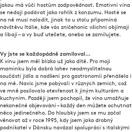
jakou má vůči hostům zodpovědnost. Emotivní vína
se nedají podávat jako rohlík z konzumu. Hosté se
na ně musí naladit, jinak to u stolu připomíná
návštěvu Itálie, kde vás zničehonic všichni objímají
a líbají – a vy buď utečete, anebo se zamilujete.
Vy jste se každopádně zamiloval…
K vínu jsem měl blízko už jako dítě. Pro moji
maminku byla dobrá lahev neodmyslitelnou
součástí jídla a nadšení pro gastronomii přenášela i
na mě. Navíc jsme pobývali v různých zemích, což
ve mně posilovalo otevřenost k jiným kulturám a
kuchyním. Později jsem pochopil, že víno umožňuje
nekonečné objevování – každý den můžete ochutnat
něco jedinečného. Do hloubky jsem se mu začal
věnovat až v roce 1995, kdy jsem jako drobný
podnikatel v Dánsku navázal spolupráci s italskými