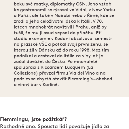
boku své matky, diplomatky OSN. Jeho vztah
ke gastronomii se rýsoval ve Vídni, v New Yorku
a Paříži, ale také v Nairobi nebo v Římě, kde se
zrodila jeho celoživotní láska k Itálii. V 70.
letech mnohokrát navštívil i Prahu, aniž by
tušil, že mu ji osud vepsal do příběhu. Při
studiu ekonomie v Kodani absolvoval semestr
na pražské VŠE a potkal svoji první ženu, se
kterou žil v Dánsku až do roku 1998. Mezitím
podnikal a cestoval do Itálie za víny, až je
začal dovážet do Česka. Po mnohaleté
spolupráci s Riccardem Lucquem (La
Collezione) převzal firmu Via del Vino a na
podzim se chystá otevřít Flemming’s – obchod
a vinný bar v Karlíně.
Flemmingu, jste požitkář?
Rozhodně ano. Spousta lidí považuje jídlo za