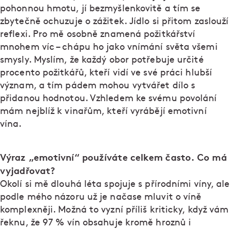
pohonnou hmotu, jí bezmyšlenkovitě a tím se
zbytečně ochuzuje o zážitek. Jídlo si přitom zaslouží
reflexi. Pro mě osobně znamená požitkářství
mnohem víc – chápu ho jako vnímání světa všemi
smysly. Myslím, že každý obor potřebuje určité
procento požitkářů, kteří vidí ve své práci hlubší
význam, a tím pádem mohou vytvářet dílo s
přidanou hodnotou. Vzhledem ke svému povolání
mám nejblíž k vinařům, kteří vyrábějí emotivní
vína.
Výraz „emotivní“ používáte celkem často. Co má
vyjadřovat?
Okolí si mě dlouhá léta spojuje s přírodními víny, ale
podle mého názoru už je načase mluvit o víně
komplexněji. Možná to vyzní příliš kriticky, když vám
řeknu, že 97 % vín obsahuje kromě hroznů i