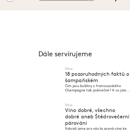
Dále servírujeme
Víno
18 pozoruhodných faktů o
šampaňském
Čím jsou bubliny z francouzského
Champagne tak jedinečné? A co jste o
nich možná doteď nevěděli?
Víno
Víno dobré, všechno
dobré aneb Štědrovečerní
párování
Vybrali jsme pro vás ta pravá vína ke