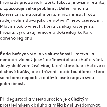
hromady přídatných látek. Taková je ovšem realita,
a způsobuje velké problémy. Dělení vína na
konvenční a naturální přitom nic neřeší. Proto
raději volím slova jako „emotivní“ nebo „seriózní“.
Mluvím tak o vínech, která vznikají čistě jen z
hroznů, vyvolávají emoce a dokreslují kulturu
daného regionu.
Řada běžných vín je ve skutečnosti „mrtvá“ a
nenabízí víc než jasně definovatelnou chuť a vůni.
Já vyhledávám živé víno, které stimuluje chuťové a
čichové buňky, ale i trávení – osobitou dámu, která
se nikomu nepodbízí a dává jasně najevo svou
jedinečnost.
Při degustaci a v restauracích je důležitým
prostředníkem obsluha a měla by si uvědomovat,