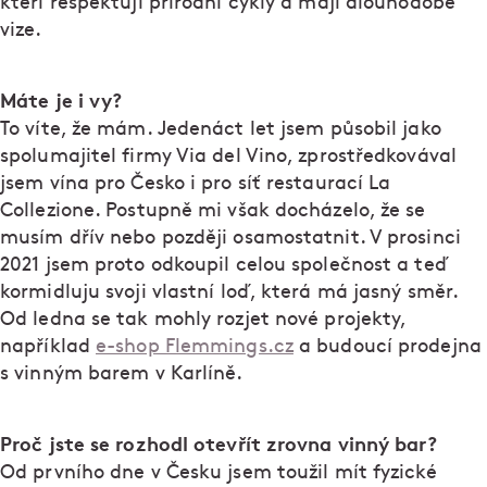
kteří respektují přírodní cykly a mají dlouhodobé
vize.
Máte je i vy?
To víte, že mám. Jedenáct let jsem působil jako
spolumajitel firmy Via del Vino, zprostředkovával
jsem vína pro Česko i pro síť restaurací La
Collezione. Postupně mi však docházelo, že se
musím dřív nebo později osamostatnit. V prosinci
2021 jsem proto odkoupil celou společnost a teď
kormidluju svoji vlastní loď, která má jasný směr.
Od ledna se tak mohly rozjet nové projekty,
například
e-shop Flemmings.cz
a budoucí prodejna
s vinným barem v Karlíně.
Proč jste se rozhodl otevřít zrovna vinný bar?
Od prvního dne v Česku jsem toužil mít fyzické