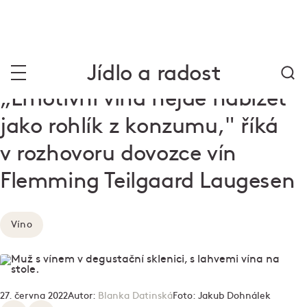
Jídlo a radost
„Emotivní vína nejde nabízet
jako rohlík z konzumu," říká
v rozhovoru dovozce vín
Flemming Teilgaard Laugesen
Víno
27. června 2022
Autor:
Blanka Datinská
Foto:
Jakub Dohnálek