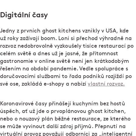
Digitální časy
Jedny z prvních ghost kitchens vznikly v USA, kde
už roky zažívají boom. Loni si přechod výhradně na
rozvoz nedobrovolně vyzkoušely tisíce restaurací po
celém světě a dnes už je jasné, že přítomnost
gastronomie v online světě není jen krátkodobým
řešením na období pandemie. Vedle spolupráce s
doručovacími službami to řada podniků rozjíždí po
své ose, zakládá e-shopy a nabízí
vlastní rozvoz.
Koronavirové časy přinášejí kuchyním bez hostů
úspěch, ať už jde o prvoplánovou ghost kitchen,
nebo o nouzový plán běžné restaurace, ze kterého
se může vyvinout další zdroj příjmů. Přepnutí na
virtuální provoz považují odborníci za „inteligentní