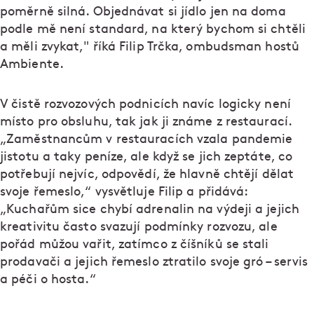
poměrně silná. Objednávat si jídlo jen na doma
podle mě není standard, na který bychom si chtěli
a měli zvykat," říká Filip Trčka, ombudsman hostů
Ambiente.
V čistě rozvozových podnicích navíc logicky není
místo pro obsluhu, tak jak ji známe z restaurací.
„Zaměstnancům v restauracích vzala pandemie
jistotu a taky peníze, ale když se jich zeptáte, co
potřebují nejvíc, odpovědí, že hlavně chtějí dělat
svoje řemeslo,“ vysvětluje Filip a přidává:
„Kuchařům sice chybí adrenalin na výdeji a jejich
kreativitu často svazují podmínky rozvozu, ale
pořád můžou vařit, zatímco z číšníků se stali
prodavači a jejich řemeslo ztratilo svoje gró – servis
a péči o hosta.“