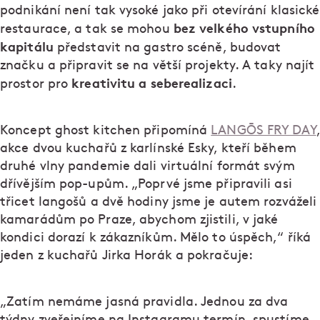
podnikání není tak vysoké jako při otevírání klasické
bez velkého vstupního
restaurace, a tak se mohou
kapitálu
představit na gastro scéně, budovat
značku a připravit se na větší projekty. A taky najít
kreativitu a seberealizaci
prostor pro
.
Koncept ghost kitchen připomíná
LANGŌS FRY DAY
,
akce dvou kuchařů z karlínské Esky, kteří během
druhé vlny pandemie dali virtuální formát svým
dřívějším pop-upům. „Poprvé jsme připravili asi
třicet langošů a dvě hodiny jsme je autem rozváželi
kamarádům po Praze, abychom zjistili, v jaké
kondici dorazí k zákazníkům. Mělo to úspěch,“ říká
jeden z kuchařů Jirka Horák a pokračuje:
„Zatím nemáme jasná pravidla. Jednou za dva
týdny zveřejníme na Instagramu termín, spustíme