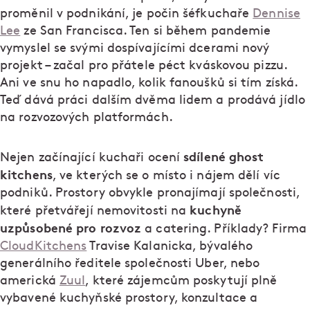
proměnil v podnikání, je počin šéfkuchaře
Dennise
Lee
ze San Francisca. Ten si během pandemie
vymyslel se svými dospívajícími dcerami nový
projekt – začal pro přátele péct kváskovou pizzu.
Ani ve snu ho napadlo, kolik fanoušků si tím získá.
Teď dává práci dalším dvěma lidem a prodává jídlo
na rozvozových platformách.
sdílené ghost
Nejen začínající kuchaři ocení
kitchens
, ve kterých se o místo i nájem dělí víc
podniků. Prostory obvykle pronajímají společnosti,
kuchyně
které přetvářejí nemovitosti na
uzpůsobené pro rozvoz
a catering. Příklady? Firma
CloudKitchens
Travise Kalanicka, bývalého
generálního ředitele společnosti Uber, nebo
americká
Zuul
, které zájemcům poskytují plně
vybavené kuchyňské prostory, konzultace a