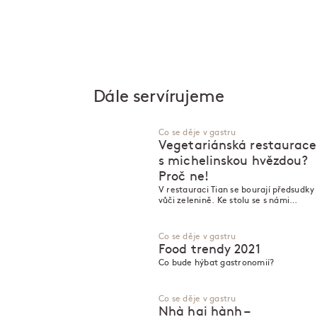
Dále servírujeme
Co se děje v gastru
Vegetariánská restaurace
s michelinskou hvězdou?
Proč ne!
V restauraci Tian se bourají předsudky
vůči zelenině. Ke stolu se s námi
posadil její chef a jeden z nejlepších
šéfkuchařů Rakouska Paul Ivić.
Co se děje v gastru
Food trendy 2021
Co bude hýbat gastronomií?
Co se děje v gastru
Nhà hai hành –