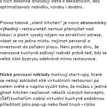
z nich dokonce analyzují data o zákaznících, aby
optimalizovaly nabídku, výrobu i dodání.
ekonomicky
Provoz takové „silent kitchen“ je navíc
výhodný
– restauratéři nemusí přemýšlet nad
lokací a platit vysoký nájem na atraktivní adrese,
vázat se na jedno místo, najímat personál a
investovat do zařízení placu. Není proto divu, že
rozvozové kuchyně zažívají rozkvět právě teď, kdy se
velká část byznysu odehrává mimo restaurace.
Nízké provozní náklady
motivují start-upy, které
se nebojí zakládat sítě virtuálních restaurací po
celém světě a naplno využít toho, že můžou v jediné
ghost kitchen realizovat několik různých konceptů.
(Šéf)kuchařům nabízí virtuální kuchyně podobnou
příležitost jako pop-up nebo food truck – riziko