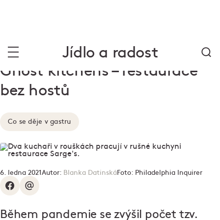
Jídlo a radost
Ghost kitchens – restaurace
bez hostů
Co se děje v gastru
6. ledna 2021
Autor:
Blanka Datinská
Foto:
Philadelphia Inquirer
Během pandemie se zvýšil počet tzv.