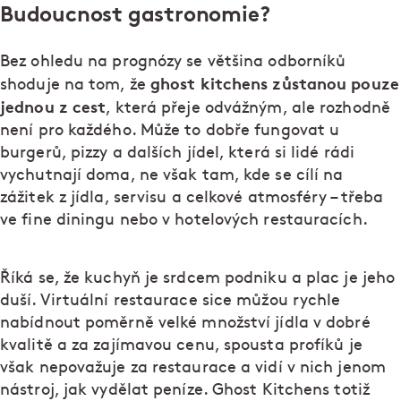
Budoucnost gastronomie?
Bez ohledu na prognózy se většina odborníků
ghost kitchens zůstanou pouze
shoduje na tom, že
jednou z cest
, která přeje odvážným, ale rozhodně
není pro každého. Může to dobře fungovat u
burgerů, pizzy a dalších jídel, která si lidé rádi
vychutnají doma, ne však tam, kde se cílí na
zážitek z jídla, servisu a celkové atmosféry – třeba
ve fine diningu nebo v hotelových restauracích.
Říká se, že kuchyň je srdcem podniku a plac je jeho
duší. Virtuální restaurace sice můžou rychle
nabídnout poměrně velké množství jídla v dobré
kvalitě a za zajímavou cenu, spousta profíků je
však nepovažuje za restaurace a vidí v nich jenom
nástroj, jak vydělat peníze. Ghost Kitchens totiž