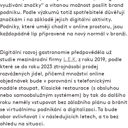
využívání značky“ a vítanou možnost posílit brand
podniku. Podle výzkumů totiž spotřebitelé důvěřují
značkám i na základě jejich digitální aktivity.
Podniky, které umějí chodit v online prostoru, jsou
každopádně líp připravené na nový normál v branži.
Digitální rozvoj gastronomie předpověděla už
studie mezinárodní firmy
L.E.K.
z roku 2019, podle
které se do roku 2023 ztrojnásobí prodej
rozvážených jídel, přičemž množství online
objednávek bude v porovnání s telefonickými
nadále stoupat. Klasické restaurace (s obsluhou
nebo samoobslužným systémem) by tak do dalšího
roku neměly vstupovat bez záložního plánu a bránit
se virtuálnímu podnikání a digitalizaci. Ta bude
obor ovlivňovat i v následujících letech, a to bez
ohledu na situaci.