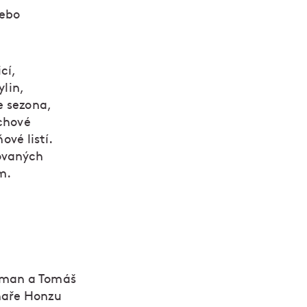
nebo
cí,
lin,
e sezona,
echové
ové listí.
ovaných
m.
orman a Tomáš
inaře Honzu