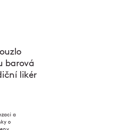
ouzlo
u barová
iční likér
nzaci a
nky o
řeny,