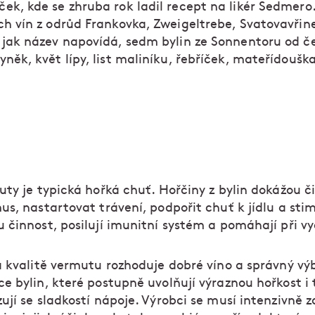
ek, kde se zhruba rok ladil recept na likér Sedmer
ch vín z odrůd Frankovka, Zweigeltrebe, Svatovavřin
 jak název napovídá, sedm bylin ze Sonnentoru od č
yněk, květ lípy, list maliníku, řebříček, mateřídoušk
ty je typická hořká chuť. Hořčiny z bylin dokážou či
us, nastartovat trávení, podpořit chuť k jídlu a sti
 činnost, posilují imunitní systém a pomáhají při vy
a kvalitě vermutu rozhoduje dobré víno a správný výb
e bylin, které postupně uvolňují výraznou hořkost i 
ují se sladkostí nápoje. Výrobci se musí intenzivně 