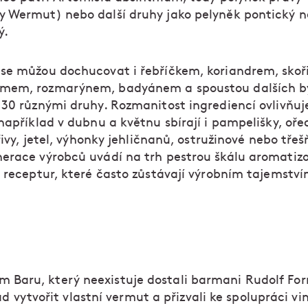
 Wermut) nebo další druhy jako pelyněk pontický 
ý.
se můžou dochucovat i řebříčkem, koriandrem, skoři
em, rozmarýnem, badyánem a spoustou dalších by
 30 různými druhy. Rozmanitost ingrediencí ovlivňuj
například v dubnu a květnu sbírají i pampelišky, oř
přivy, jetel, výhonky jehličnanů, ostružinové nebo třešň
erace výrobců uvádí na trh pestrou škálu aromatiz
e receptur, které často zůstávají výrobním tajemství
m Baru, který neexistuje dostali barmani Rudolf F
vytvořit vlastní vermut a přizvali ke spolupráci v