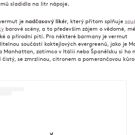
amů sladidla na litr nápoje.
nadčasový likér
 vermut je
, který přitom splňuje
sou
ky
barové scény, a to především zájem o vědomé, m
ké a přírodní pití. Pro některé barmany je vermut
itelnou součástí koktejlových evergreenů, jako je Ma
a Manhattan, zatímco v Itálii nebo Španělsku si ho 
í čistý, se zmrzlinou, citronem a pomerančovou kůro