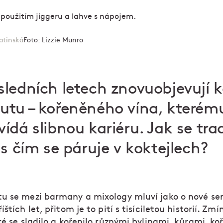
atinská
Foto:
Lizzie Munro
ledních letech znovuobjevují k
utu – kořeněného vína, kterém
dá slibnou kariéru. Jak se trad
 s čím se páruje v koktejlech?
u se mezi barmany a mixology mluví jako o nové se
íštích let, přitom je to pití s tisíciletou historií. Zmí
ré se sladilo a kořenilo různými bylinami, kůrami, ko