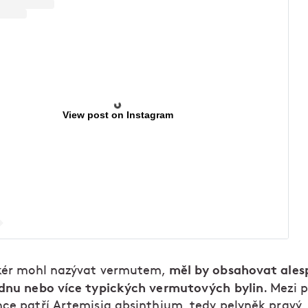
View post on Instagram
měl by obsahovat ales
ikér mohl nazývat vermutem,
ednu nebo více typických vermutových bylin
. Mezi 
nce patří Artemisia absinthium, tedy pelyněk pravý