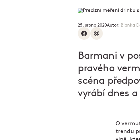
25. srpna 2020
Autor:
Blanka D
Barmani v pos
pravého verm
scéna předpoví
vyrábí dnes a
O vermut
trendu př
víně, kte