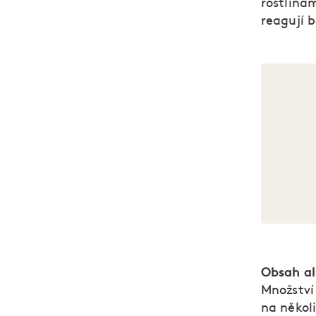
rostlinam
reagují 
Obsah a
Množství
na několi