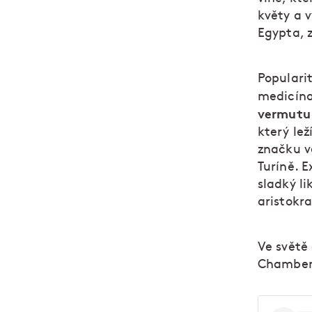
květy a v
Egypta, 
Populari
medicína,
vermutu 
který le
značku v
Turíně. E
sladký li
aristokra
Ve světě
Chambery