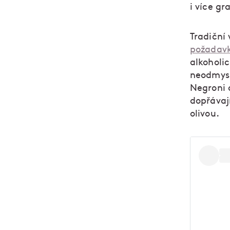
i více gr
Tradiční
požadav
alkoholic
neodmysl
Negroni 
dopřávaj
olivou.