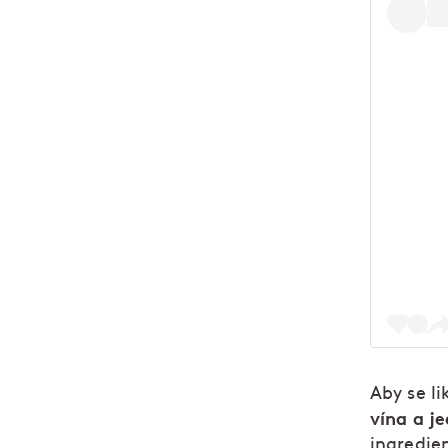
Aby se l
vína a j
ingredie