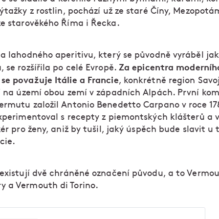
ýtažky z rostlin, pochází už ze staré Číny, Mezopotá
ze starověkého Říma i Řecka.
ta lahodného aperitivu, který se původně vyráběl ja
Za epicentra moderníh
 se rozšířila po celé Evropě.
se považuje Itálie a Francie
, konkrétně region Savo
ží na území obou zemí v západních Alpách. První kom
ermutu založil Antonio Benedetto Carpano v roce 17
xperimentoval s recepty z piemontských klášterů a v
kér pro ženy, aniž by tušil, jaký úspěch bude slavit u 
cie.
 existují dvě chráněné označení původu, a to Vermo
 a Vermouth di Torino.