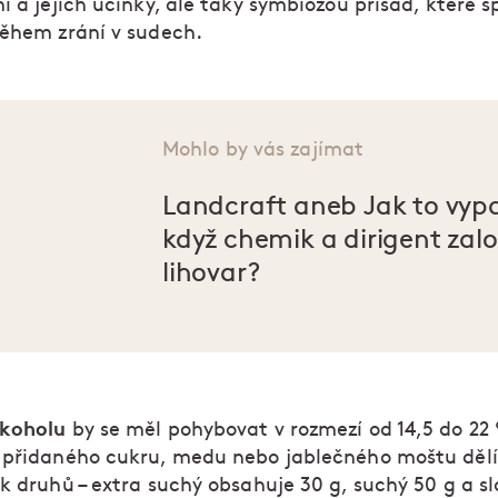
i a jejich účinky, ale taky symbiózou přísad, které s
během zrání v sudech.
Mohlo by vás zajímat
Landcraft aneb Jak to vyp
když chemik a dirigent zalo
lihovar?
lkoholu
by se měl pohybovat v rozmezí od 14,5 do 22
 přidaného cukru, medu nebo jablečného moštu děl
k druhů – extra suchý obsahuje 30 g, suchý 50 g a s