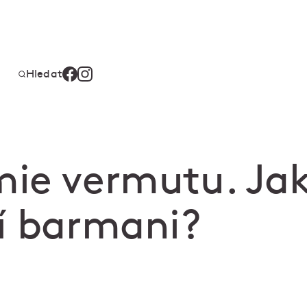
Hledat
ie vermutu. Jak
í barmani?