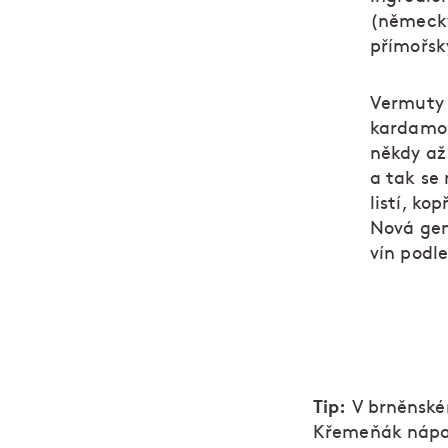
(německy
přímořsk
Vermuty 
kardamom
někdy až
a tak se 
listí, ko
Nová gen
vín podl
Tip:
V brněnské
Křemeňák nápad 