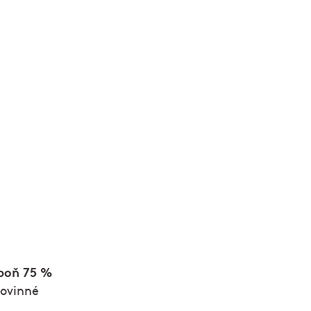
poň 75 %
povinné