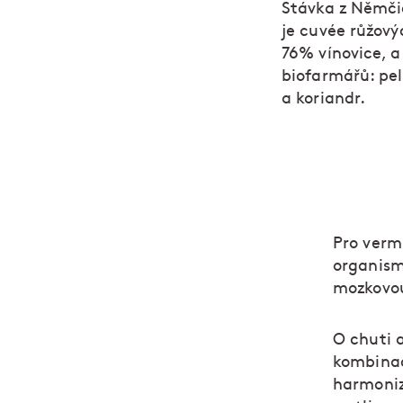
Stávka z Němčič
je cuvée růžový
76% vínovice, a
biofarmářů: pel
a koriandr.
Pro vermu
organism
mozkovou
O chuti 
kombinac
harmoniz