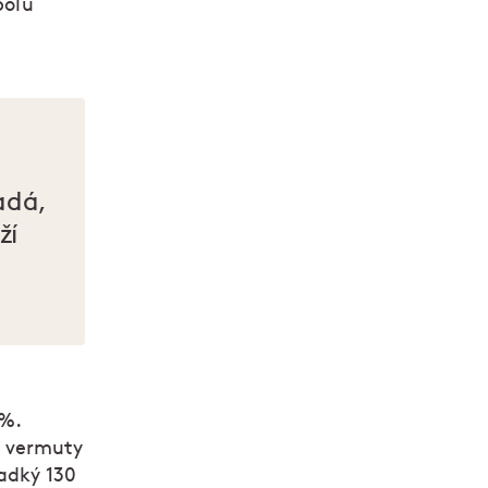
polu
adá,
ží
 %.
í vermuty
ladký 130