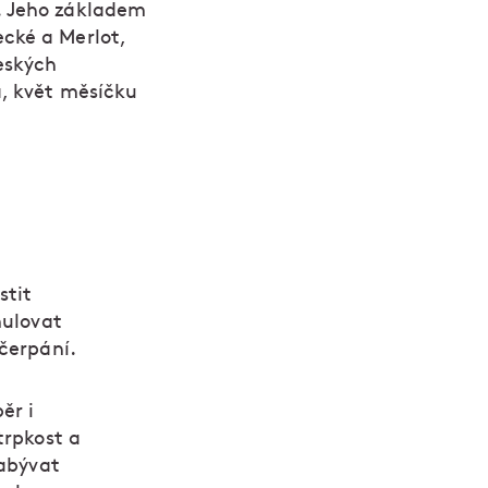
o. Jeho základem
ecké a Merlot,
eských
a, květ měsíčku
stit
mulovat
čerpání.
ěr i
trpkost a
zabývat