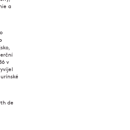
mie a
ko
o
jsko,
erční
86 v
yvíjel
turínské
uth de