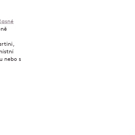
časné
éně
rtini,
místní
u nebo s