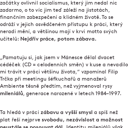
začátky ovlivnil socialismus, který jim nedal nic
zadarmo, o to víc jim teď záleží na jistotách,
finančním zabezpečení a klidném životě. To se
odráží v jejich osvědčeném přístupu k práci, který
neradi mění, a většinou mají v krvi motto svých
Nejdřív práce, potom zábava.
učitelů:
„Pamatuju si, jak jsem v Mánesce dělal dvacet
cédéček (CD = celodenních směn) v kuse a nevadilo
mi trávit v práci většinu života,“ vzpomínal Filip
Trčka při meetingu šéfkuchařů a manažerů
Ambiente těsně předtím, než vyjmenoval rysy
mileniálů
, generace narozené v letech 1984–1997.
zábavu a vyšší smysl
Ta hledá v práci
a spíš než
svobodu, nezávislost a možnost
plat řeší nejprve
neustále se posouvat dál.
Identitu mileniálů však