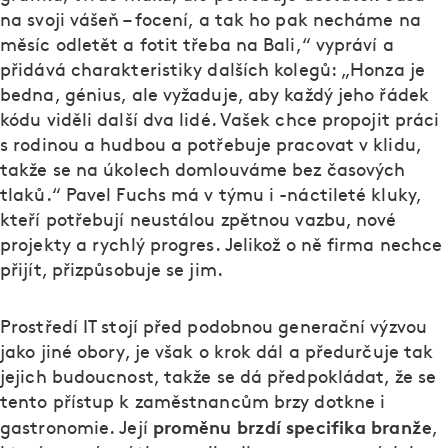
na svoji vášeň – focení, a tak ho pak necháme na
měsíc odletět a fotit třeba na Bali,“ vypráví a
přidává charakteristiky dalších kolegů: „Honza je
bedna, génius, ale vyžaduje, aby každý jeho řádek
kódu viděli další dva lidé. Vašek chce propojit práci
s rodinou a hudbou a potřebuje pracovat v klidu,
takže se na úkolech domlouváme bez časových
tlaků.“ Pavel Fuchs má v týmu i -náctileté kluky,
kteří potřebují neustálou zpětnou vazbu, nové
projekty a rychlý progres. Jelikož o ně firma nechce
přijít, přizpůsobuje se jim.
Prostředí IT stojí před podobnou generační výzvou
jako jiné obory, je však o krok dál a předurčuje tak
jejich budoucnost, takže se dá předpokládat, že se
tento přístup k zaměstnancům brzy dotkne i
proměnu brzdí specifika branže
gastronomie. Její
,