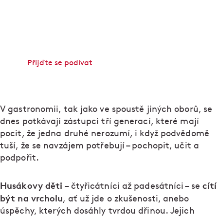
Už 30 let tvoříme místa, kde se dobře jí a ještě lépe
tráví čas. V našich restauracích potkáte lidi, kteří
věří, že skvělý gastronomický zážitek dělají nejen
kvalitní suroviny, ale hlavně nadšení a radost.
Přijďte se podívat
V gastronomii, tak jako ve spoustě jiných oborů, se
dnes potkávají zástupci tří generací, které mají
pocit, že jedna druhé nerozumí, i když podvědomě
tuší, že se navzájem potřebují – pochopit, učit a
podpořit.
Husákovy děti
cítí
– čtyřicátníci až padesátníci – se
být na vrcholu
, ať už jde o zkušenosti, anebo
úspěchy, kterých dosáhly tvrdou dřinou. Jejich