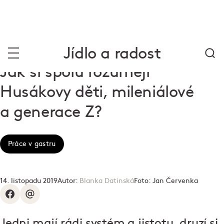
Jídlo a radost
Jak si spolu rozumějí
Husákovy děti, mileniálové
a generace Z?
Práce v gastru
14. listopadu 2019
Autor:
Blanka Datinská
Foto:
Jan Červenka
Jedni mají rádi systém a jistotu, druzí si