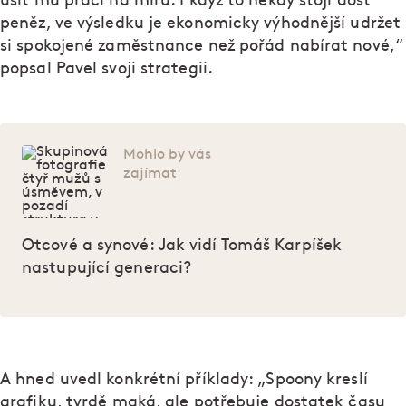
ušít mu práci na míru. I když to někdy stojí dost
peněz, ve výsledku je ekonomicky výhodnější udržet
si spokojené zaměstnance než pořád nabírat nové,“
popsal Pavel svoji strategii.
Mohlo by vás
zajímat
Otcové a synové: Jak vidí Tomáš Karpíšek
nastupující generaci?
A hned uvedl konkrétní příklady: „Spoony kreslí
grafiku, tvrdě maká, ale potřebuje dostatek času