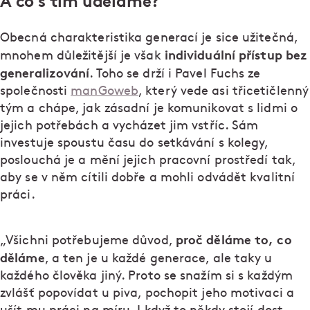
A co s tím uděláme?
Obecná charakteristika generací je sice užitečná,
individuální přístup bez
mnohem důležitější je však
generalizování
. Toho se drží i Pavel Fuchs ze
společnosti
manGoweb
, který vede asi třicetičlenný
tým a chápe, jak zásadní je komunikovat s lidmi o
jejich potřebách a vycházet jim vstříc. Sám
investuje spoustu času do setkávání s kolegy,
poslouchá je a mění jejich pracovní prostředí tak,
aby se v něm cítili dobře a mohli odvádět kvalitní
práci.
proč děláme to, co
„Všichni potřebujeme důvod,
děláme
, a ten je u každé generace, ale taky u
každého člověka jiný. Proto se snažím si s každým
zvlášť popovídat u piva, pochopit jeho motivaci a