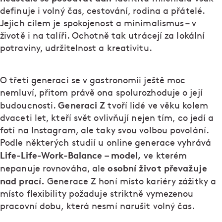
definuje i volný čas, cestování, rodina a přátelé.
Jejich cílem je spokojenost a minimalismus – v
životě i na talíři. Ochotně tak utrácejí za lokální
potraviny, udržitelnost a kreativitu.
O třetí generaci se v gastronomii ještě moc
nemluví, přitom právě ona spolurozhoduje o její
Generaci Z
budoucnosti.
tvoří lidé ve věku kolem
dvaceti let, kteří svět ovlivňují nejen tím, co jedí a
fotí na Instagram, ale taky svou volbou povolání.
Podle některých studií u online generace vyhrává
Life-Life-Work-Balance – model,
ve kterém
osobní život převažuje
nepanuje rovnováha, ale
nad prací.
Generace Z honí místo kariéry zážitky a
místo flexibility požaduje striktně vymezenou
pracovní dobu, která nesmí narušit volný čas.