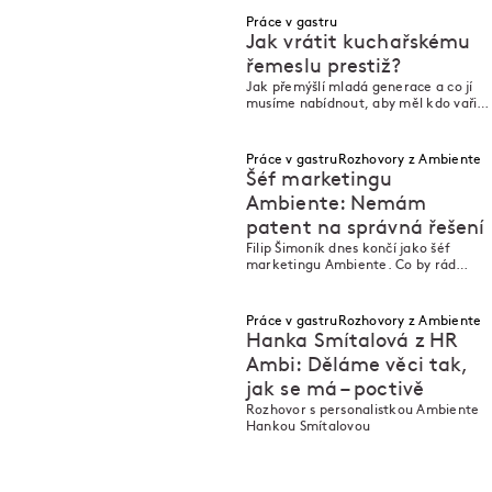
Práce v gastru
Jak vrátit kuchařskému
řemeslu prestiž?
Jak přemýšlí mladá generace a co jí
M
M
musíme nabídnout, aby měl kdo vařit
v restauracích?
Práce v gastru
Rozhovory z Ambiente
Šéf marketingu
Ambiente: Nemám
patent na správná řešení
M
M
Filip Šimoník dnes končí jako šéf
marketingu Ambiente. Co by rád
vzkázal?
Práce v gastru
Rozhovory z Ambiente
Hanka Smítalová z HR
Ambi: Děláme věci tak,
jak se má – poctivě
M
M
Rozhovor s personalistkou Ambiente
Hankou Smítalovou