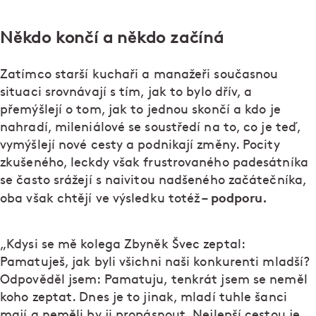
Někdo končí a někdo začíná
Zatímco starší kuchaři a manažeři současnou
situaci srovnávají s tím, jak to bylo dřív, a
přemýšlejí o tom, jak to jednou skončí a kdo je
nahradí, mileniálové se soustředí na to, co je teď,
vymýšlejí nové cesty a podnikají změny. Pocity
zkušeného, leckdy však frustrovaného padesátníka
se často srážejí s naivitou nadšeného začátečníka,
podporu.
oba však chtějí ve výsledku totéž –
„Kdysi se mě kolega Zbyněk Švec zeptal:
Pamatuješ, jak byli všichni naši konkurenti mladší?
Odpověděl jsem: Pamatuju, tenkrát jsem se neměl
koho zeptat. Dnes je to jinak, mladí tuhle šanci
mají a neměli by ji propásnout. Nejlepší cestou je