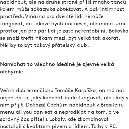
nabídnout, ale na druhé straně příliš mnoho tanců
kolem může zákazníka obtěžovat. A pak intimnost
prostředí. Vinárna pro dvě stě lidí nemůže
fungovat, do takové bych ani nešel, ale miniaturní
prostor jen pro pár lidí je zase nerentabilní. Bokovka
se snaží trefit někam mezi, být velká tak akorát.
Měl by to být takový přátelský klub.
Namíchat to všechno ideálně je zjevně velká
alchymie.
Věřím dobrému čichu Tomáše Karpíška, on má nos
nejen na to, jaký koncept bude fungovat, ale i kdy s
ním přijít. Dokázal Čechům nabídnout v Brasileiru
menu all you can eat a neprodělat na tom, a ve
správný čas přišel s Lokály, kde zkombinoval
nostalgii s kvalitním pivem a jídlem. To by v 90.