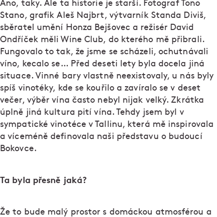
Ano, taky. Ale ta historie je starší. Fotograf Tono
Stano, grafik Aleš Najbrt, výtvarník Standa Diviš,
sběratel umění Honza Bejšovec a režisér David
Ondříček měli Wine Club, do kterého mě přibrali.
Fungovalo to tak, že jsme se scházeli, ochutnávali
víno, kecalo se… Před deseti lety byla docela jiná
situace. Vinné bary vlastně neexistovaly, u nás byly
spíš vinotéky, kde se kouřilo a zavíralo se v deset
večer, výběr vína často nebyl nijak velký. Zkrátka
úplně jiná kultura pití vína. Tehdy jsem byl v
sympatické vinotéce v Tallinu, která mě inspirovala
a víceméně definovala naši představu o budoucí
Bokovce.
Ta byla přesně jaká?
Že to bude malý prostor s domáckou atmosférou a