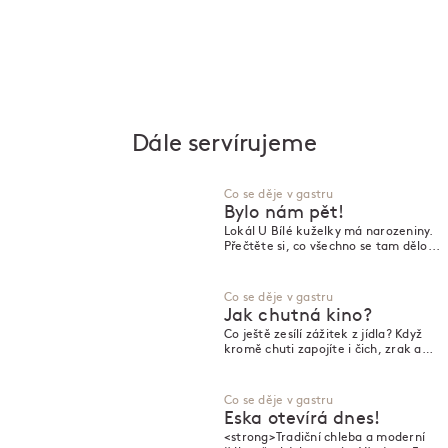
Dále servírujeme
Co se děje v gastru
Bylo nám pět!
Lokál U Bílé kuželky má narozeniny.
Přečtěte si, co všechno se tam dělo...
Co se děje v gastru
Jak chutná kino?
Co ještě zesílí zážitek z jídla? Když
kromě chuti zapojíte i čich, zrak a
sluch!
Co se děje v gastru
Eska otevírá dnes!
<strong>Tradiční chleba a moderní