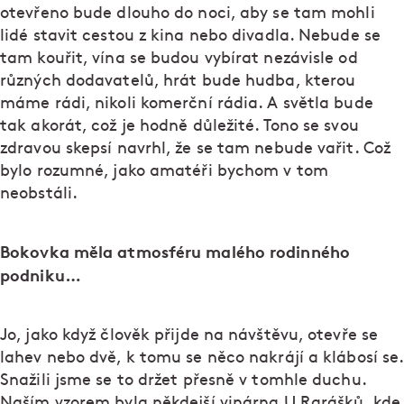
otevřeno bude dlouho do noci, aby se tam mohli
lidé stavit cestou z kina nebo divadla. Nebude se
tam kouřit, vína se budou vybírat nezávisle od
různých dodavatelů, hrát bude hudba, kterou
máme rádi, nikoli komerční rádia. A světla bude
tak akorát, což je hodně důležité. Tono se svou
zdravou skepsí navrhl, že se tam nebude vařit. Což
bylo rozumné, jako amatéři bychom v tom
neobstáli.
Bokovka měla atmosféru malého rodinného
podniku…
Jo, jako když člověk přijde na návštěvu, otevře se
lahev nebo dvě, k tomu se něco nakrájí a klábosí se.
Snažili jsme se to držet přesně v tomhle duchu.
Naším vzorem byla někdejší vinárna U Rarášků, kde