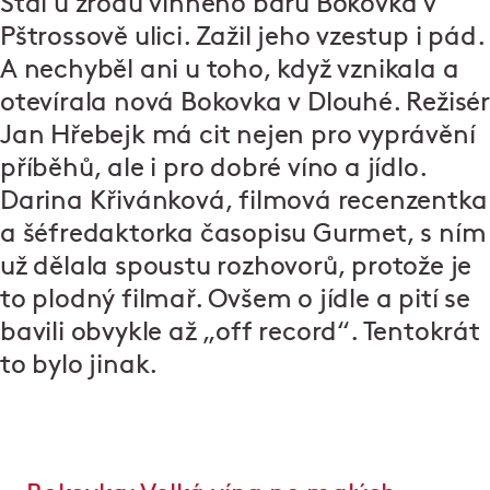
Stál u zrodu vinného baru Bokovka v
Pštrossově ulici. Zažil jeho vzestup i pád.
A nechyběl ani u toho, když vznikala a
otevírala nová Bokovka v Dlouhé. Režisér
Jan Hřebejk má cit nejen pro vyprávění
příběhů, ale i pro dobré víno a jídlo.
Darina Křivánková, filmová recenzentka
a šéfredaktorka časopisu Gurmet, s ním
už dělala spoustu rozhovorů, protože je
to plodný filmař. Ovšem o jídle a pití se
bavili obvykle až „off record“. Tentokrát
to bylo jinak.