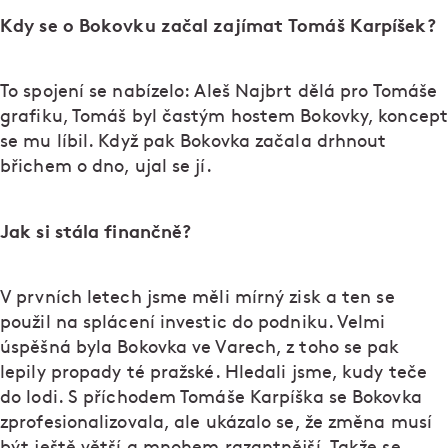
Kdy se o Bokovku začal zajímat Tomáš Karpíšek?
To spojení se nabízelo: Aleš Najbrt dělá pro Tomáše
grafiku, Tomáš byl častým hostem Bokovky, koncept
se mu líbil. Když pak Bokovka začala drhnout
břichem o dno, ujal se jí.
Jak si stála finančně?
V prvních letech jsme měli mírný zisk a ten se
použil na splácení investic do podniku. Velmi
úspěšná byla Bokovka ve Varech, z toho se pak
lepily propady té pražské. Hledali jsme, kudy teče
do lodi. S příchodem Tomáše Karpíška se Bokovka
zprofesionalizovala, ale ukázalo se, že změna musí
být ještě větší a mnohem razantnější. Takže se