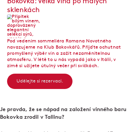
Bokovka: Velká vína po malých
sklenkách
Pod vedením sommeliéra Romana Novotného
navazujeme na Klub Bokovkářů. Přijďte ochutnat
promyšlený výběr vín a zažít nezaměnitelnou
atmosféru. V létě to u nás vypadá jako v Itálii, v
zimě si užijete útulný večer při svíčkách.
Udělejte si rezervaci.
Je pravda, že se nápad na založení vinného baru
Bokovka zrodil v Tallinu?