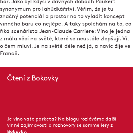
bar. Jako byl kdysi v dávných dobách Paukert
synonymum pro lahůdkářství. Věřím, že je tu
značný potenciál a prostor na to vyladit koncept
vinného baru co nejlépe. A taky spoléhám na to, co
říká scenárista Jean-Claude Carriere: Víno je jedna
z mála věcí na světě, které se neustále zlepšují. Ví,
o čem mluví. Je na světě déle než já, a navíc žije ve
Francii.
Čtení z Bokovky
Je víno vaše parketa? Na blogu rozléváme další
vinné zajímavosti a rozhovory se sommeliery z
Bokovky.