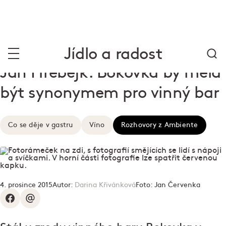
Jídlo a radost
Jan Hřebejk: Bokovka by měla
být synonymem pro vinný bar
Co se děje v gastru
Víno
Rozhovory z Ambiente
4. prosince 2015
Autor:
Darina Křivánková
Foto:
Jan Červenka