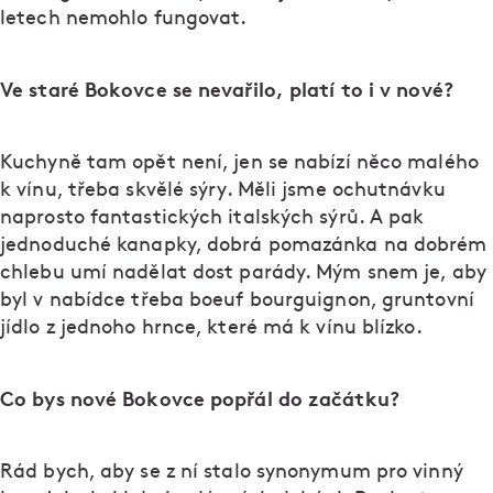
letech nemohlo fungovat.
Ve staré Bokovce se nevařilo, platí to i v nové?
Kuchyně tam opět není, jen se nabízí něco malého
k vínu, třeba skvělé sýry. Měli jsme ochutnávku
naprosto fantastických italských sýrů. A pak
jednoduché kanapky, dobrá pomazánka na dobrém
chlebu umí nadělat dost parády. Mým snem je, aby
byl v nabídce třeba boeuf bourguignon, gruntovní
jídlo z jednoho hrnce, které má k vínu blízko.
Co bys nové Bokovce popřál do začátku?
Rád bych, aby se z ní stalo synonymum pro vinný