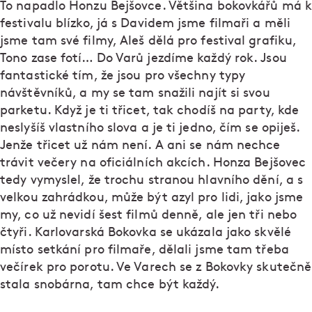
To napadlo Honzu Bejšovce. Většina bokovkářů má k
festivalu blízko, já s Davidem jsme filmaři a měli
jsme tam své filmy, Aleš dělá pro festival grafiku,
Tono zase fotí… Do Varů jezdíme každý rok. Jsou
fantastické tím, že jsou pro všechny typy
návštěvníků, a my se tam snažili najít si svou
parketu. Když je ti třicet, tak chodíš na party, kde
neslyšíš vlastního slova a je ti jedno, čím se opiješ.
Jenže třicet už nám není. A ani se nám nechce
trávit večery na oficiálních akcích. Honza Bejšovec
tedy vymyslel, že trochu stranou hlavního dění, a s
velkou zahrádkou, může být azyl pro lidi, jako jsme
my, co už nevidí šest filmů denně, ale jen tři nebo
čtyři. Karlovarská Bokovka se ukázala jako skvělé
místo setkání pro filmaře, dělali jsme tam třeba
večírek pro porotu. Ve Varech se z Bokovky skutečně
stala snobárna, tam chce být každý.