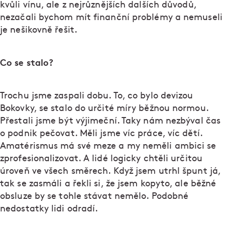
kvůli vínu, ale z nejrůznějších dalších důvodů,
nezačali bychom mít finanční problémy a nemuseli
je nešikovně řešit.
Co se stalo?
Trochu jsme zaspali dobu. To, co bylo devizou
Bokovky, se stalo do určité míry běžnou normou.
Přestali jsme být výjimeční. Taky nám nezbýval čas
o podnik pečovat. Měli jsme víc práce, víc dětí.
Amatérismus má své meze a my neměli ambici se
zprofesionalizovat. A lidé logicky chtěli určitou
úroveň ve všech směrech. Když jsem utrhl špunt já,
tak se zasmáli a řekli si, že jsem kopyto, ale běžné
obsluze by se tohle stávat nemělo. Podobné
nedostatky lidi odradí.