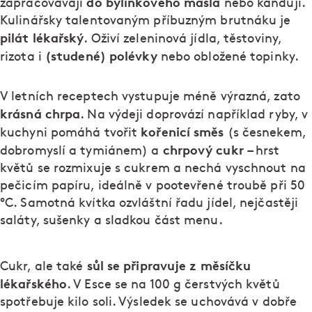
do bylinkového másla
zapracovávají
nebo kandují.
Kulinářsky talentovaným příbuzným brutnáku je
pilát lékařský
. Oživí zeleninová jídla, těstoviny,
(studené) polévky
rizota i
nebo obložené topinky.
V letních receptech vystupuje méně výrazná, zato
krásná chrpa
. Na výdeji doprovází například ryby, v
kořenicí směs
kuchyni pomáhá tvořit
(s česnekem,
chrpový cukr –
dobromyslí a tymiánem) a
hrst
květů se rozmixuje s cukrem a nechá vyschnout na
pečicím papíru, ideálně v pootevřené troubě při 50
°C. Samotná kvítka ozvláštní řadu jídel, nejčastěji
saláty, sušenky a sladkou část menu.
sůl se připravuje
z měsíčku
Cukr, ale také
lékařského
. V Esce se na 100 g čerstvých květů
spotřebuje kilo soli. Výsledek se uchovává v dobře