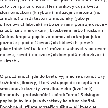
, který nekvete bíle jako
,
Heřmánkový čaj
zato voní po ananasu.
z květů
sluší omáčkám (k rybám), infuzuje smetanu (na
zmrzlinu) a ředí těsta na moučníky (jako je
citronový chlebíček) nebo se v něm pošíruje ovoce –
snoubí se s meruňkami, broskvemi nebo hruškami.
cizokrajná
juka
Českou krajinu pojala za domov
–
poznáte ji podle šťavnatých bělavých, jemně
pikantních květů, které můžete uchovat v octovém
nálevu, zavařit do ovocných kompotů nebo zkvasit
v kimchi.
O prázdninách jde do květu výjimečně aromatický
tužebník jilmový
, který vstupuje do receptů na
smetanové dezerty, zmrzlinu nebo (kvašené)
limonády – profesionální sběrač Tomáš Reisinger
popisuje bylinu jako švestkový koláč se skořicí.
mateřídoušku
–
Podobně si užijete
její květy se