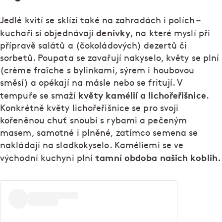
Jedlé kvítí se sklízí také na zahradách i polích –
denivky
kuchaři si objednávají
, na které myslí při
přípravě salátů a (čokoládových) dezertů či
sorbetů. Poupata se zavařují nakyselo, květy se plní
(crème fraîche s bylinkami, sýrem i houbovou
směsí) a opékají na másle nebo se fritují. V
květy kamélií a lichořeřišnice
tempuře se smaží
.
Konkrétně květy lichořeřišnice se pro svoji
kořeněnou chuť snoubí s rybami a pečeným
masem, samotné i plněné, zatímco semena se
nakládají na sladkokyselo. Kaméliemi se ve
tamní
obdoba našich koblih.
východní kuchyni plní