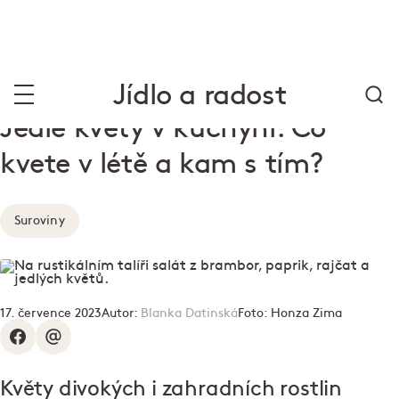
Jídlo a radost
Jedlé květy v kuchyni: Co
kvete v létě a kam s tím?
Suroviny
17. července 2023
Autor:
Blanka Datinská
Foto:
Honza Zima
Květy divokých i zahradních rostlin