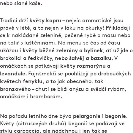
nebo slané kaše.
květy kopru
Tradici drží
– nejvíc aromatické jsou
právě v létě, a to nejen v láku na okurky! Přikládají
se k nakládané zelenině, pečené rybě a masu nebo
na talíř s luštěninami. Na menu se čas od času
květy běžné zeleniny a bylinek
ukážou i
, ať už jde o
šalvěj a bazalku
brokolici a ředkvičky, nebo
. V
květy rozmarýnu a
omáčkách se potkávají
levandule
. Fajnšmekři se poohlížejí po droboučkých
květech fenyklu
, a to jak obecného, tak
bronzového
– chutí se blíží anýzu a svědčí rybám,
omáčkám i bramborám.
pelargonie i begonie
Na pořadu letního dne bývá
.
Květy (citrusových druhů) begonií se podávají ve
stylu carpaccia, ale nadchnou i jen tak se