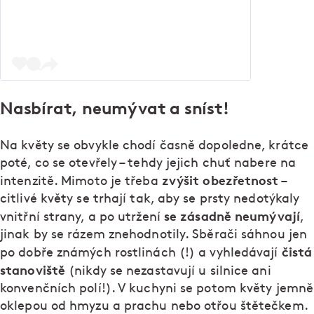
Nasbírat, neumývat a sníst!
Na květy se obvykle chodí časně dopoledne, krátce
poté, co se otevřely – tehdy jejich chuť nabere na
zvýšit obezřetnost
intenzitě. Mimoto je třeba
–
citlivé květy se trhají tak, aby se prsty nedotýkaly
se zásadně neumývají
vnitřní strany, a po utržení
,
jinak by se rázem znehodnotily. Sběrači sáhnou jen
čistá
po dobře známých rostlinách (!) a vyhledávají
stanoviště
(nikdy se nezastavují u silnice ani
konvenčních polí!). V kuchyni se potom květy jemně
oklepou od hmyzu a prachu nebo otřou štětečkem.