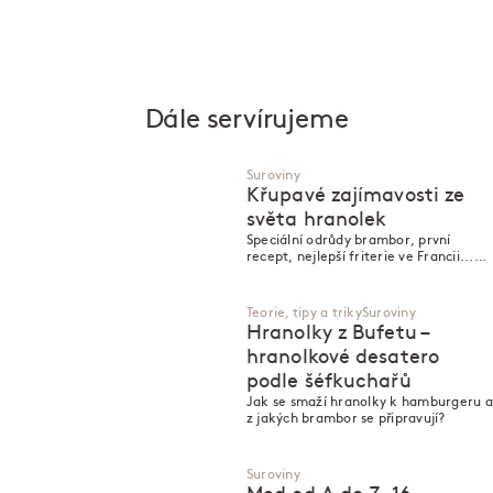
Dále servírujeme
Suroviny
Křupavé zajímavosti ze
světa hranolek
Speciální odrůdy brambor, první
recept, nejlepší friterie ve Francii...
Servírujeme zábavná fakta o
hranolkách!
Teorie, tipy a triky
Suroviny
Hranolky z Bufetu –
hranolkové desatero
podle šéfkuchařů
Jak se smaží hranolky k hamburgeru a
z jakých brambor se připravují?
Suroviny