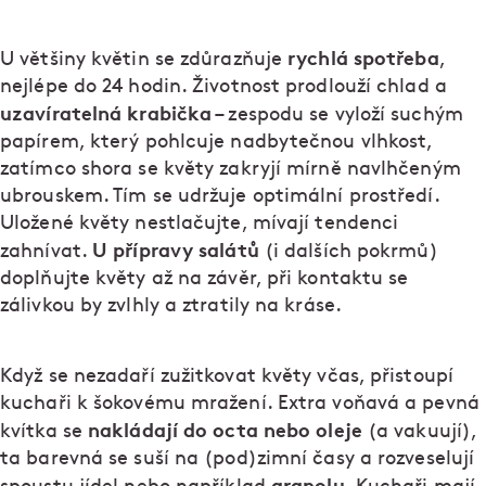
rychlá spotřeba
U většiny květin se zdůrazňuje
,
nejlépe do 24 hodin. Životnost prodlouží chlad a
uzavíratelná krabička
– zespodu se vyloží suchým
papírem, který pohlcuje nadbytečnou vlhkost,
zatímco shora se květy zakryjí mírně navlhčeným
ubrouskem. Tím se udržuje optimální prostředí.
Uložené květy nestlačujte, mívají tendenci
U přípravy salátů
zahnívat.
(i dalších pokrmů)
doplňujte květy až na závěr, při kontaktu se
zálivkou by zvlhly a ztratily na kráse.
Když se nezadaří zužitkovat květy včas, přistoupí
kuchaři k šokovému mražení. Extra voňavá a pevná
nakládají do octa nebo oleje
kvítka se
(a vakuují),
ta barevná se suší na (pod)zimní časy a rozveselují
granolu