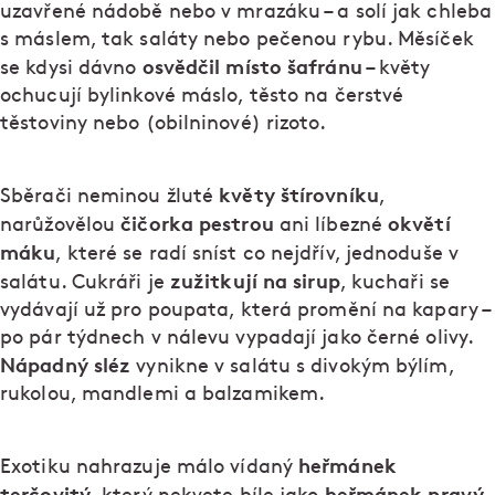
uzavřené nádobě nebo v mrazáku – a solí jak chleba
s máslem, tak saláty nebo pečenou rybu. Měsíček
osvědčil místo šafránu
se kdysi dávno
– květy
ochucují bylinkové máslo, těsto na čerstvé
těstoviny nebo (obilninové) rizoto.
květy štírovníku
Sběrači neminou žluté
,
čičorka pestrou
okvětí
narůžovělou
ani líbezné
máku
, které se radí sníst co nejdřív, jednoduše v
zužitkují na sirup
salátu. Cukráři je
, kuchaři se
vydávají už pro poupata, která promění na kapary –
po pár týdnech v nálevu vypadají jako černé olivy.
Nápadný sléz
vynikne v salátu s divokým býlím,
rukolou, mandlemi a balzamikem.
heřmánek
Exotiku nahrazuje málo vídaný
terčovitý
heřmánek pravý