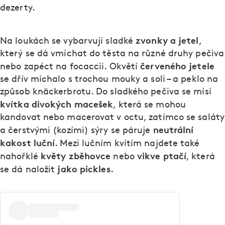
dezerty.
zvonky a jetel
Na loukách se vybarvují sladké
,
který se dá vmíchat do těsta na různé druhy pečiva
červeného jetele
nebo zapéct na focaccii. Okvětí
se dřív míchalo s trochou mouky a soli – a peklo na
způsob knäckerbrotu. Do sladkého pečiva se mísí
kvítka divokých macešek
, která se mohou
kandovat nebo macerovat v octu, zatímco se saláty
neutrální
a čerstvými (kozími) sýry se páruje
kakost luční
. Mezi lučním kvítím najdete také
květy zběhovce
vikve ptačí
nahořklé
nebo
, která
jako pickles
se dá naložit
.