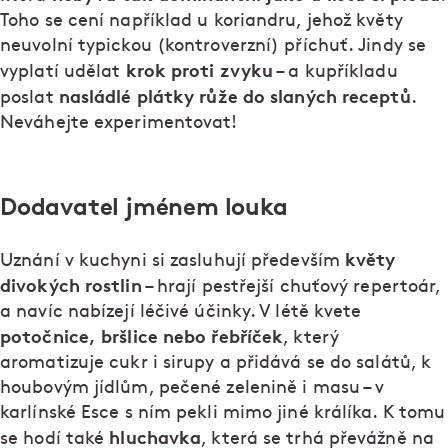
Toho se cení například u koriandru, jehož květy
neuvolní typickou (kontroverzní) příchuť. Jindy se
krok proti zvyku
vyplatí udělat
– a kupříkladu
nasládlé plátky růže do slaných receptů
poslat
.
Neváhejte experimentovat!
Dodavatel jménem louka
květy
Uznání v kuchyni si zasluhují především
divokých rostlin
– hrají pestřejší chuťový repertoár,
a navíc nabízejí léčivé účinky. V létě kvete
potočnice, bršlice
nebo
řebříček
, který
aromatizuje cukr i sirupy a přidává se do salátů, k
houbovým jídlům, pečené zelenině i masu – v
karlínské Esce s ním pekli mimo jiné králíka. K tomu
hluchavka
se hodí také
, která se trhá převážně na