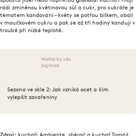
spoustu jídel nebo například
. Kuchaři mají
rádi zmíněnou květinovou sůl a cukr, pro cukráře je
tématem kandování – květy se potřou bílkem, obalí
v moučkovém cukru a pak se až tři hodiny kandují v
troubě při nízké teplotě.
Mohlo by vás
zajímat
Sezona ve skle 2: Jak vzniká ocet a čím
vylepšit zavařeniny
Zdroj:
kuchaři Ambiente, sběrač a kuchař Tomáš