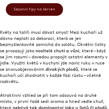
Sezonní tipy na červen
Květy na talíři musí dávat smysl! Mezi kuchaři už
dávno neplatí za dekoraci, která se jen
bezmyšlenkovitě zamíchá do salátu. Okvětní lístky
nositelé chutí a vůní
se prosazují jako
, které – když
se jim rozumí – dovedou propojit ostatní elementy v
jídle. Využití květů v kuchyni jde navíc ruku v ruce
divokých plodů
se znovuobjevováním
, které se
kuchaři učí zhodnotit v každé fázi růstu – včetně
rozkvětu.
Atraktivní vzhled se při tom odsouvá na druhé
místo, v první řadě sedí aroma a hned vedle chuť,
nebývá tak dominantní jako u listů či plodů
která
.