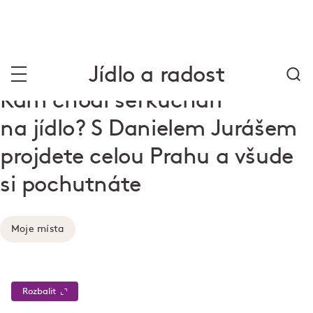
Jídlo a radost
Kam chodí šéfkuchaři
na jídlo? S Danielem Jurášem
projdete celou Prahu a všude
si pochutnáte
Moje místa
Rozbalit