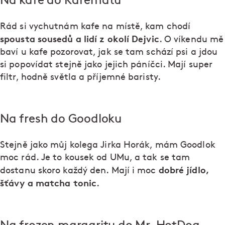
Na kafe do Kafematu
Rád si vychutnám kafe na místě, kam chodí
spousta sousedů a lidí z okolí Dejvic
. O víkendu mě
baví u kafe pozorovat, jak se tam schází psi a jdou
si popovídat stejně jako jejich páníčci. Mají super
filtr, hodně světla a příjemné baristy.
Na fresh do Goodloku
Stejně jako můj kolega Jirka Horák, mám Goodlok
moc rád. Je to kousek od UMu, a tak se tam
dobré jídlo,
dostanu skoro každý den. Mají i moc
šťávy a matcha tonic
.