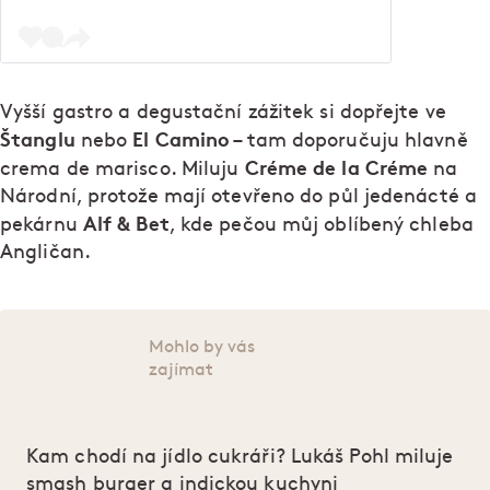
Vyšší gastro a degustační zážitek si dopřejte ve
Štanglu
El Camino
nebo
– tam doporučuju hlavně
Créme de la Créme
crema de marisco. Miluju
na
Národní, protože mají otevřeno do půl jedenácté a
Alf & Bet
pekárnu
, kde pečou můj oblíbený chleba
Angličan.
Mohlo by vás
zajímat
Kam chodí na jídlo cukráři? Lukáš Pohl miluje
smash burger a indickou kuchyni