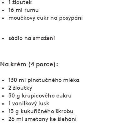
1 žloutek
16 ml rumu
moučkový cukr na posypání
sádlo na smažení
Na krém (4 porce):
130 ml plnotučného mléka
2 žloutky
30 g krupicového cukru
1 vanilkový lusk
13 g kukuřičného škrobu
26 ml smetany ke šlehání