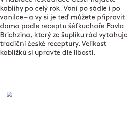
koblihy po celý rok. Voní po sádle i po
vanilce – a vy si je teď můžete připravit
doma podle receptu šéfkuchaře Pavla
Brichzina, který ze šuplíku rád vytahuje
tradiční české receptury. Velikost
koblížků si upravte dle libosti.
Čestr: maso z českých chovů
Celé partie z čestru a přeštíka pečeme v
Čestru
na
nízkou teplotu v sauně, kterou jsme přes půl roku
vyvíjeli. Maso také dusíme, vaříme nebo grilujeme