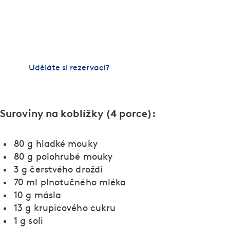
na dřevěném uhlí. Nestačí nám ho jen koupit – u
spřátelených chovatelů si vybíráme konkrétní kusy
dobytka a dohlížíme na jejich stravu i zacházení.
Maso pak sami bouráme a necháváme vyzrát.
Uděláte si rezervaci?
Suroviny na koblížky (4 porce):
80 g hladké mouky
80 g polohrubé mouky
3 g čerstvého droždí
70 ml plnotučného mléka
10 g másla
13 g krupicového cukru
1 g soli