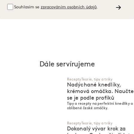
Souhlasím se
zpracováním osobních údajů
.
Dále servírujeme
Recepty
Teorie, tipy a triky
Nadýchané knedlíky,
krémová omáčka. Naučte
se je podle profíků
Tipy a recepty na perfektní knedlíky a
oblíbené české omáčky.
Recepty
Teorie, tipy a triky
Dokonalý vývar krok za