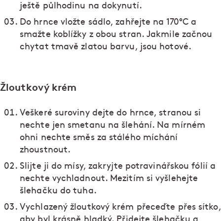
ještě půlhodinu na dokynutí.
Do hrnce vložte sádlo, zahřejte na 170°C a
smažte koblížky z obou stran. Jakmile začnou
chytat tmavě zlatou barvu, jsou hotové.
Žloutkový krém
Veškeré suroviny dejte do hrnce, stranou si
nechte jen smetanu na šlehání. Na mírném
ohni nechte směs za stálého míchání
zhoustnout.
Slijte ji do mísy, zakryjte potravinářskou fólií a
nechte vychladnout. Mezitím si vyšlehejte
šlehačku do tuha.
Vychlazený žloutkový krém přeceďte přes sítko,
aby byl krásně hladký. Přidejte šlehačku a