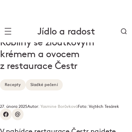
Jídlo a radost
Koblihy se žloutkovým
krémem a ovocem
z restaurace Čestr
Recepty
Sladké pečení
27. února 2025
Autor:
Yasmine Borůvková
Foto:
Vojtěch Tesárek
V nabídce restaurace Čestr najdete