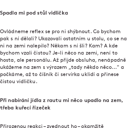
Spadla mi pod stůl vidlička
Ovládneme reflex se pro ni shýbnout. Co bychom
pak s ní dělali? Ukazovali ostatním u stolu, co se na
ni na zemi nalepilo? Někam s ní šli? Kam? A kde
bychom vzali čistou? Je-li něco na zemi, není to
hosta, ale personálu. Až přijde obsluha, nenápadně
ukážeme na zem s výrazem „tady někdo něco..." a
počkáme, až to číšník či servírka uklidí a přinese
čistou vidličku.
Při nabírání jídla z rautu mi něco upadlo na zem,
třeba kuřecí řízeček
Přirozenou reakci – zvednout ho – okamžitě