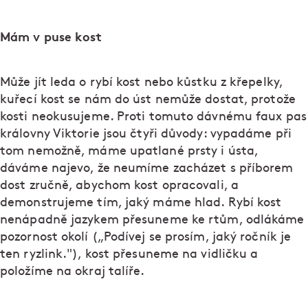
Mám v puse kost
Může jít leda o rybí kost nebo kůstku z křepelky,
kuřecí kost se nám do úst nemůže dostat, protože
kosti neokusujeme. Proti tomuto dávnému faux pas
královny Viktorie jsou čtyři důvody: vypadáme při
tom nemožně, máme upatlané prsty i ústa,
dáváme najevo, že neumíme zacházet s příborem
dost zručně, abychom kost opracovali, a
demonstrujeme tím, jaký máme hlad. Rybí kost
nenápadně jazykem přesuneme ke rtům, odlákáme
pozornost okolí („Podívej se prosím, jaký ročník je
ten ryzlink."), kost přesuneme na vidličku a
položíme na okraj talíře.