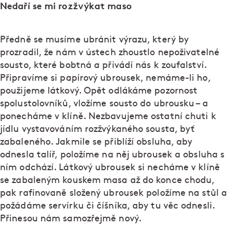
Nedaří se mi rozžvýkat maso
Předně se musíme ubránit výrazu, který by
prozradil, že nám v ústech zhoustlo nepoživatelné
sousto, které bobtná a přivádí nás k zoufalství.
Připravíme si papírový ubrousek, nemáme-li ho,
použijeme látkový. Opět odlákáme pozornost
spolustolovníků, vložíme sousto do ubrousku – a
ponecháme v klíně. Nezbavujeme ostatní chuti k
jídlu vystavováním rozžvýkaného sousta, byť
zabaleného. Jakmile se přiblíží obsluha, aby
odnesla talíř, položíme na něj ubrousek a obsluha s
ním odchází. Látkový ubrousek si necháme v klíně
se zabaleným kouskem masa až do konce chodu,
pak rafinovaně složený ubrousek položíme na stůl a
požádáme servírku či číšníka, aby tu věc odnesli.
Přinesou nám samozřejmě nový.