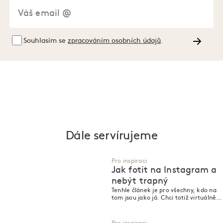
Souhlasím se
zpracováním osobních údajů
.
Dále servírujeme
Pro inspiraci
Jak fotit na Instagram a
nebýt trapný
Tenhle článek je pro všechny, kdo na
tom jsou jako já. Chci totiž virtuálně
servírovat vizuálně lákavé dobroty,
ale zároveň se u toho neshodit.