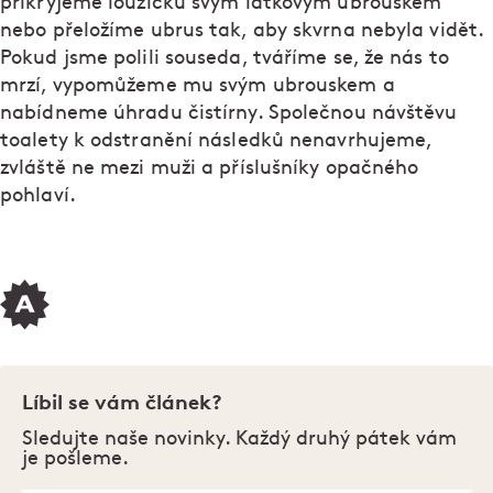
přikryjeme loužičku svým látkovým ubrouskem
nebo přeložíme ubrus tak, aby skvrna nebyla vidět.
Pokud jsme polili souseda, tváříme se, že nás to
mrzí, vypomůžeme mu svým ubrouskem a
nabídneme úhradu čistírny. Společnou návštěvu
toalety k odstranění následků nenavrhujeme,
zvláště ne mezi muži a příslušníky opačného
pohlaví.
Líbil se vám článek?
Sledujte naše novinky. Každý druhý pátek vám
je pošleme.