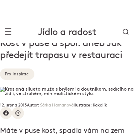
Jídlo a radost
Kost v puse a spol. aneb Jak
předejít trapasu v restauraci
Pro inspiraci
12. srpna 2015
Autor:
Šárka Hamanová
Ilustrace:
Kakalík
Máte v puse kost, spadla vám na zem