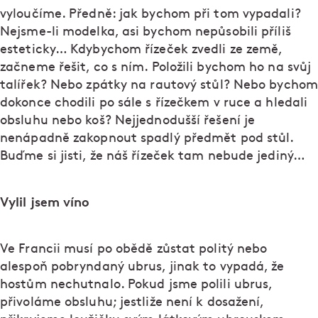
vyloučíme. Předně: jak bychom při tom vypadali?
Nejsme-li modelka, asi bychom nepůsobili příliš
esteticky… Kdybychom řízeček zvedli ze země,
začneme řešit, co s ním. Položili bychom ho na svůj
talířek? Nebo zpátky na rautový stůl? Nebo bychom
dokonce chodili po sále s řízečkem v ruce a hledali
obsluhu nebo koš? Nejjednodušší řešení je
nenápadně zakopnout spadlý předmět pod stůl.
Buďme si jisti, že náš řízeček tam nebude jediný…
Vylil jsem víno
Ve Francii musí po obědě zůstat politý nebo
alespoň pobryndaný ubrus, jinak to vypadá, že
hostům nechutnalo. Pokud jsme polili ubrus,
přivoláme obsluhu; jestliže není k dosažení,