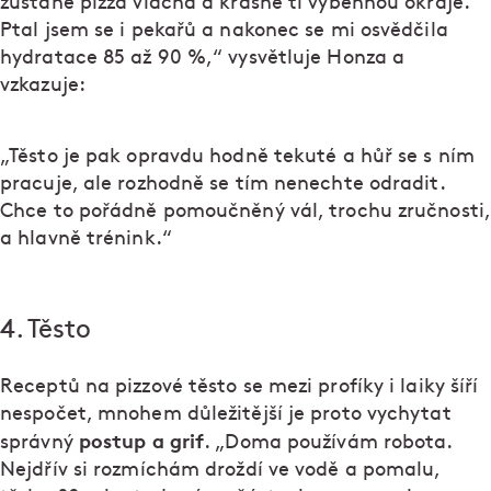
zůstane pizza vláčná a krásně ti vyběhnou okraje.
Ptal jsem se i pekařů a nakonec se mi osvědčila
hydratace 85 až 90 %,“ vysvětluje Honza a
vzkazuje:
„Těsto je pak opravdu hodně tekuté a hůř se s ním
pracuje, ale rozhodně se tím nenechte odradit.
Chce to pořádně pomoučněný vál, trochu zručnosti,
a hlavně trénink.“
4. Těsto
Receptů na pizzové těsto se mezi profíky i laiky šíří
nespočet, mnohem důležitější je proto vychytat
postup a grif
správný
. „Doma používám robota.
Nejdřív si rozmíchám droždí ve vodě a pomalu,