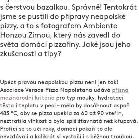
s čerstvou bazalkou. Správně! Tentokrát
jsme se pustili do přípravy neapolské
pizzy, a to s fotografem Ambiente
Honzou Zimou, který nás zavedl do
světa domácí pizzařiny. Jaké jsou jeho
zkušenosti a tipy?
Upéct pravou neapolskou pizzu není jen tak!
Asociace Verace Pizza Napoletana udává
přísná
mezinárodní kritéria
pro typ mouky, hydrataci
těsta i teplotu v peci – měla by dosáhnout aspoň
485 °C, aby se pizza upekla za 60 až 90 vteřin,
neztratila vlhkost a byla spíš šťavnatá než křupavá.
Profíci se to učí roky, domácí pekaři to ale
nevzdávají a kolikrát si vystačí i s běžnou troubou.