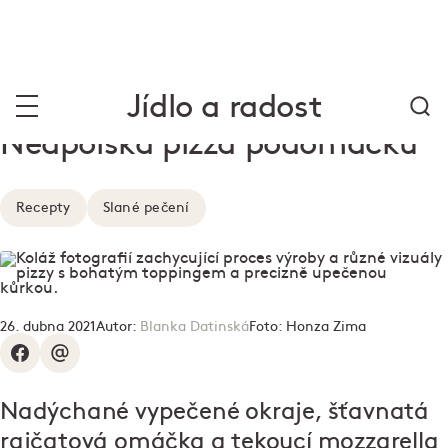
Jídlo a radost
Neapolská pizza podomácku
Recepty
Slané pečení
26. dubna 2021
Autor:
Blanka Datinská
Foto:
Honza Zima
Nadýchané vypečené okraje, šťavnatá
rajčatová omáčka a tekoucí mozzarella