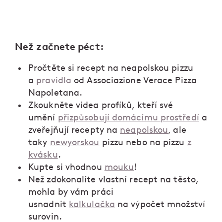
Než začnete péct:
Pročtěte si recept na neapolskou pizzu
a
pravidla
od Associazione Verace Pizza
Napoletana.
Zkoukněte videa profíků, kteří své
umění
přizpůsobují domácímu prostředí
a
zveřejňují recepty na
neapolskou
, ale
taky
newyorskou
pizzu nebo na pizzu
z
kvásku
.
Kupte si vhodnou
mouku
!
Než zdokonalíte vlastní recept na těsto,
mohla by vám práci
usnadnit
kalkulačka
na výpočet množství
surovin.