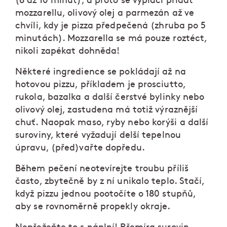
(8 až 10 minut), a proto se vyplácí přidat
mozzarellu, olivový olej a parmezán až ve
chvíli, kdy je pizza předpečená (zhruba po 5
minutách). Mozzarella se má pouze roztéct,
nikoli zapékat dohněda!
Některé ingredience se pokládají až na
hotovou pizzu, příkladem je prosciutto,
rukola, bazalka a další čerstvé bylinky nebo
olivový olej, zastudena má totiž výraznější
chuť. Naopak maso, ryby nebo korýši a další
suroviny, které vyžadují delší tepelnou
úpravu, (před)vařte dopředu.
Během pečení neotevírejte troubu příliš
často, zbytečně by z ní unikalo teplo. Stačí,
když pizzu jednou pootočíte o 180 stupňů,
aby se rovnoměrně propekly okraje.