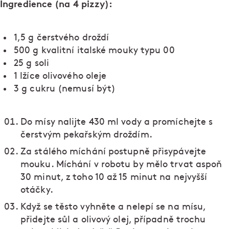
Ingredience (na 4 pizzy):
1,5 g čerstvého droždí
500 g kvalitní italské mouky typu 00
25 g soli
1 lžíce olivového oleje
3 g cukru (nemusí být)
Do mísy nalijte 430 ml vody a promíchejte s
čerstvým pekařským droždím.
Za stálého míchání postupně přisypávejte
mouku. Míchání v robotu by mělo trvat aspoň
30 minut, z toho 10 až 15 minut na nejvyšší
otáčky.
Když se těsto vyhněte a nelepí se na mísu,
přidejte sůl a olivový olej, případně trochu