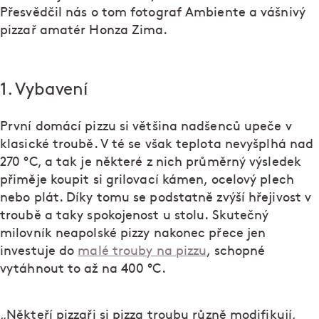
Přesvědčil nás o tom fotograf Ambiente a vášnivý
pizzař amatér Honza Zima.
1. Vybavení
První domácí pizzu si většina nadšenců upeče v
klasické troubě. V té se však teplota nevyšplhá nad
270 °C, a tak je některé z nich průměrný výsledek
přiměje koupit si grilovací kámen, ocelový plech
nebo plát. Díky tomu se podstatně zvýší hřejivost v
troubě a taky spokojenost u stolu. Skutečný
milovník neapolské pizzy nakonec přece jen
investuje do
malé trouby na pizzu
, schopné
vytáhnout to až na 400 °C.
„Někteří pizzaři si pizza troubu různě modifikují,