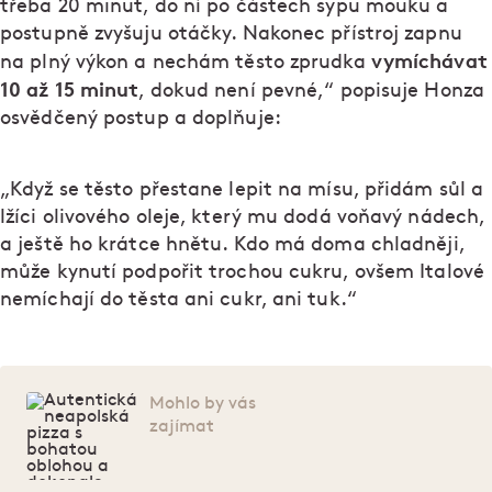
třeba 20 minut, do ní po částech sypu mouku a
postupně zvyšuju otáčky. Nakonec přístroj zapnu
vymíchávat
na plný výkon a nechám těsto zprudka
10 až 15 minut
, dokud není pevné,“ popisuje Honza
osvědčený postup a doplňuje:
„Když se těsto přestane lepit na mísu, přidám sůl a
lžíci olivového oleje, který mu dodá voňavý nádech,
a ještě ho krátce hnětu. Kdo má doma chladněji,
může kynutí podpořit trochou cukru, ovšem Italové
nemíchají do těsta ani cukr, ani tuk.“
Mohlo by vás
zajímat