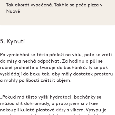
Tak akorát vypečená. Takhle se peče pizza v
Nuově
5. Kynutí
Po vymíchání se těsto přeloží na válu, poté se vrátí
do mísy a nechá odpočívat. Za hodinu a půl se
ručně prohněte a tvaruje do bochánků. Ty se pak
vyskládají do boxu tak, aby měly dostatek prostoru
a mohly po libosti zvětšit objem.
„Pokud má těsto vyšší hydrataci, bochánky se
můžou slít dohromady, a proto jsem si v Ikee
nakoupil kulaté plastové
dózy
s víkem. Vysypu je