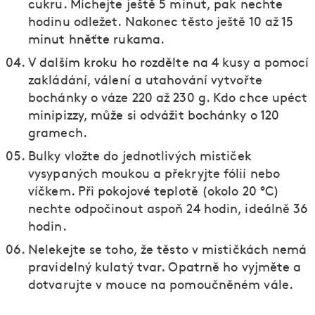
cukru. Míchejte ještě 5 minut, pak nechte
hodinu odležet. Nakonec těsto ještě 10 až 15
minut hněťte rukama.
V dalším kroku ho rozdělte na 4 kusy a pomocí
zakládání, válení a utahování vytvořte
bochánky o váze 220 až 230 g. Kdo chce upéct
minipizzy, může si odvážit bochánky o 120
gramech.
Bulky vložte do jednotlivých mističek
vysypaných moukou a překryjte fólií nebo
víčkem. Při pokojové teplotě (okolo 20 °C)
nechte odpočinout aspoň 24 hodin, ideálně 36
hodin.
Nelekejte se toho, že těsto v mističkách nemá
pravidelný kulatý tvar. Opatrně ho vyjměte a
dotvarujte v mouce na pomoučněném vále.