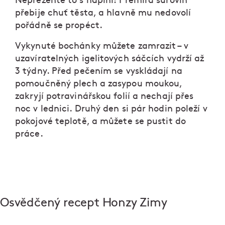
Nepřežeňte to s náplní! Přemíra surovin
přebije chuť těsta, a hlavně mu nedovolí
pořádně se propéct.
Vykynuté bochánky můžete zamrazit – v
uzavíratelných igelitových sáčcích vydrží až
3 týdny. Před pečením se vyskládají na
pomoučněný plech a zasypou moukou,
zakryjí potravinářskou folií a nechají přes
noc v lednici. Druhý den si pár hodin poleží v
pokojové teplotě, a můžete se pustit do
práce.
Osvědčený recept Honzy Zimy