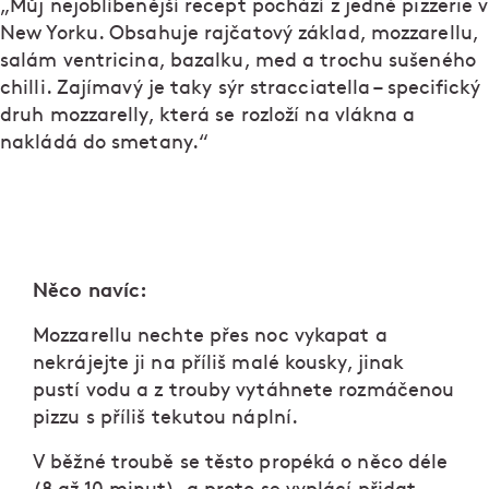
„Můj nejoblíbenější recept pochází z jedné pizzerie v
New Yorku. Obsahuje rajčatový základ, mozzarellu,
salám ventricina, bazalku, med a trochu sušeného
chilli. Zajímavý je taky sýr stracciatella – specifický
druh mozzarelly, která se rozloží na vlákna a
nakládá do smetany.“
Něco navíc:
Mozzarellu nechte přes noc vykapat a
nekrájejte ji na příliš malé kousky, jinak
pustí vodu a z trouby vytáhnete rozmáčenou
pizzu s příliš tekutou náplní.
V běžné troubě se těsto propéká o něco déle