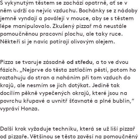
S vykynutým těstem se zachází opatrně, ať se v
něm udrží co nejvíc vzduchu. Bochánky se z nádoby
jemně vyndají a poválejí v mouce, aby se s těstem
lépe manipulovalo. Zkušený pizzař má neustále
pomoučněnou pracovní plochu, ale taky ruce.
Někteří si je navíc potírají olivovým olejem.
od středu
Pizza se tvaruje zásadně
, a to ve dvou
fázích. „Nejprve do těsta zatlačím pěstí, potom ho
roztahuju do stran a naháním při tom vzduch do
krajů, ale nesmím se jich dotýkat. Jedině tak
docílím pěkně vypečených okrajů, které jsou na
povrchu křupavé a uvnitř šťavnaté a plné bublin,“
vypráví Honza.
Další krok vyžaduje techniku, která se už liší pizzař
od pizzaře. Většinou se těsto zavěsí na pomoučněný