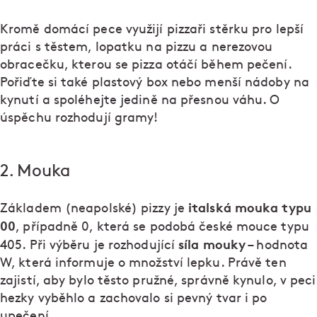
Kromě domácí pece využijí pizzaři stěrku pro lepší
práci s těstem, lopatku na pizzu a nerezovou
obracečku, kterou se pizza otáčí během pečení.
Pořiďte si také plastový box nebo menší nádoby na
kynutí a spoléhejte jedině na přesnou váhu. O
úspěchu rozhodují gramy!
2. Mouka
italská mouka typu
Základem (neapolské) pizzy je
00
, případně 0, která se podobá české mouce typu
síla mouky
405. Při výběru je rozhodující
– hodnota
W, která informuje o množství lepku. Právě ten
zajistí, aby bylo těsto pružné, správně kynulo, v peci
hezky vyběhlo a zachovalo si pevný tvar i po
upečení.