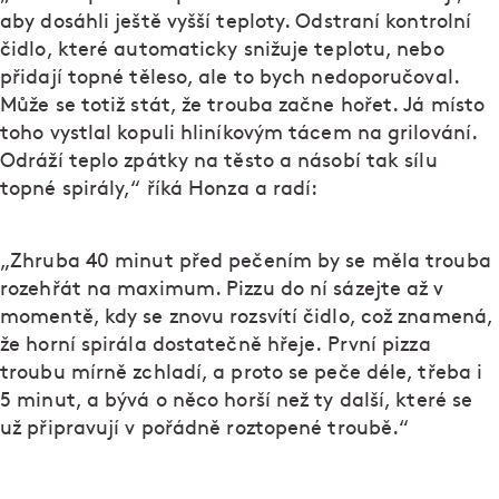
aby dosáhli ještě vyšší teploty. Odstraní kontrolní
čidlo, které automaticky snižuje teplotu, nebo
přidají topné těleso, ale to bych nedoporučoval.
Může se totiž stát, že trouba začne hořet. Já místo
toho vystlal kopuli hliníkovým tácem na grilování.
Odráží teplo zpátky na těsto a násobí tak sílu
topné spirály,“ říká Honza a radí:
„Zhruba 40 minut před pečením by se měla trouba
rozehřát na maximum. Pizzu do ní sázejte až v
momentě, kdy se znovu rozsvítí čidlo, což znamená,
že horní spirála dostatečně hřeje. První pizza
troubu mírně zchladí, a proto se peče déle, třeba i
5 minut, a bývá o něco horší než ty další, které se
už připravují v pořádně roztopené troubě.“