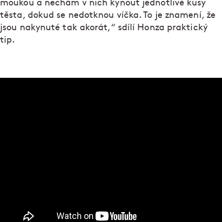
moukou a nechám v nich kynout jednotlivé kusy
těsta, dokud se nedotknou víčka. To je znamení, že
jsou nakynuté tak akorát,“ sdílí Honza praktický
tip.