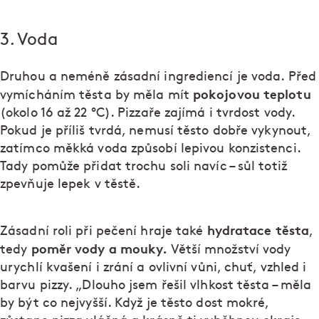
3. Voda
Druhou a neméně zásadní ingrediencí je voda. Před
pokojovou teplotu
vymícháním těsta by měla mít
(okolo 16 až 22 °C). Pizzaře zajímá i tvrdost vody.
Pokud je příliš tvrdá, nemusí těsto dobře vykynout,
zatímco měkká voda způsobí lepivou konzistenci.
Tady pomůže přidat trochu soli navíc – sůl totiž
zpevňuje lepek v těstě.
hydratace těsta
Zásadní roli při pečení hraje také
,
poměr vody a mouky.
tedy
Větší množství vody
urychlí kvašení i zrání a ovlivní vůni, chuť, vzhled i
barvu pizzy. „Dlouho jsem řešil vlhkost těsta – měla
by být co nejvyšší. Když je těsto dost mokré,