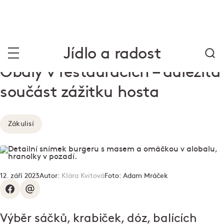
Jídlo a radost
Obaly v restauracích – důležitá
součást zážitku hosta
Zákulisí
12. září 2023
Autor:
Klára Kvitová
Foto:
Adam Mráček
Výběr sáčků, krabiček, dóz, balících