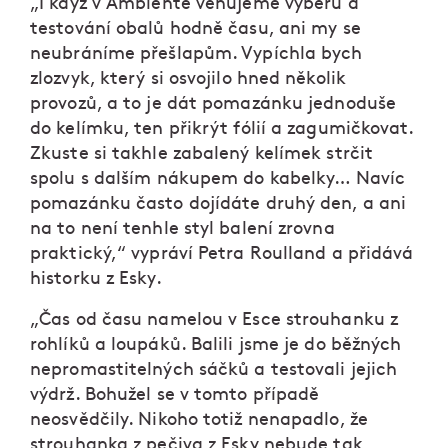
„I když v Ambiente věnujeme výběru a
testování obalů hodně času, ani my se
neubráníme přešlapům. Vypíchla bych
zlozvyk, který si osvojilo hned několik
provozů, a to je dát pomazánku jednoduše
do kelímku, ten přikrýt fólií a zagumičkovat.
Zkuste si takhle zabalený kelímek strčit
spolu s dalším nákupem do kabelky… Navíc
pomazánku často dojídáte druhý den, a ani
na to není tenhle styl balení zrovna
praktický,“ vypráví Petra Roulland a přidává
historku z Esky.
„Čas od času namelou v Esce strouhanku z
rohlíků a loupáků. Balili jsme je do běžných
nepromastitelných sáčků a testovali jejich
výdrž. Bohužel se v tomto případě
neosvědčily. Nikoho totiž nenapadlo, že
strouhanka z pečiva z Esky nebude tak