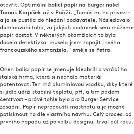
balicí papír na burger našel
otevřít. Optimální
Tomáš Karpíšek až v Paříži.
„Tomáš mi ho přivezl –
a já se pustila do hledání dodavatele. Následovalo
domlouvání toho, za jakých podmínek sem můžeme
papír dostat. V některých okamžicích to byla
docela detektivka, musela jsem zapojit i svého
francouzského exmanžela,“ směje se Petra.
Onen balicí papír se jmenuje Ideabrill a vyrábí ho
italská firma, která si nechala materiál
patentovat. Ten má aluminiovou vsadku, díky které
si jídlo udrží stabilní teplotu, pH, a tím pádem
čerstvost – právě tohle bylo pro Burger Service
zásadní. Papír nepropouští mastnotu a je možné
potisknout ho dle vlastního návrhu. Celý proces, od
prvního nápadu až po volbu designu, trval půl roku.