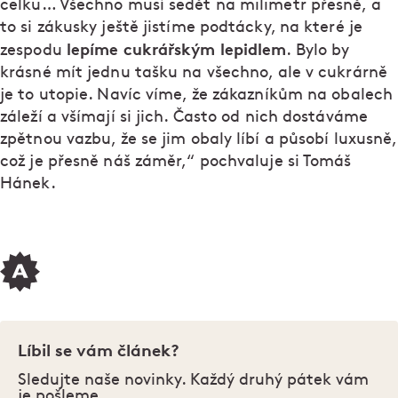
celku… Všechno musí sedět na milimetr přesně, a
to si zákusky ještě jistíme podtácky, na které je
lepíme cukrářským lepidlem
zespodu
. Bylo by
krásné mít jednu tašku na všechno, ale v cukrárně
je to utopie. Navíc víme, že zákazníkům na obalech
záleží a všímají si jich. Často od nich dostáváme
zpětnou vazbu, že se jim obaly líbí a působí luxusně,
což je přesně náš záměr,“ pochvaluje si Tomáš
Hánek.
Líbil se vám článek?
Sledujte naše novinky. Každý druhý pátek vám
je pošleme.