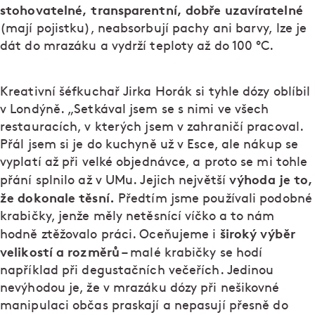
stohovatelné, transparentní, dobře uzavíratelné
(mají pojistku), neabsorbují pachy ani barvy, lze je
dát do mrazáku a vydrží teploty až do 100 °C.
Kreativní šéfkuchař Jirka Horák si tyhle dózy oblíbil
v Londýně. „Setkával jsem se s nimi ve všech
restauracích, v kterých jsem v zahraničí pracoval.
Přál jsem si je do kuchyně už v Esce, ale nákup se
vyplatí až při velké objednávce, a proto se mi tohle
výhoda je to,
přání splnilo až v UMu. Jejich největší
že dokonale těsní.
Předtím jsme používali podobné
krabičky, jenže měly netěsnící víčko a to nám
široký výběr
hodně ztěžovalo práci. Oceňujeme i
velikostí a rozměrů
– malé krabičky se hodí
například při degustačních večeřích. Jedinou
nevýhodou je, že v mrazáku dózy při nešikovné
manipulaci občas praskají a nepasují přesně do