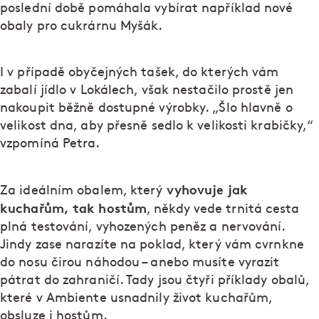
poslední době pomáhala vybírat například nové
obaly pro cukrárnu Myšák.
I v případě obyčejných tašek, do kterých vám
zabalí jídlo v Lokálech, však nestačilo prostě jen
nakoupit běžně dostupné výrobky. „Šlo hlavně o
velikost dna, aby přesně sedlo k velikosti krabičky,“
vzpomíná Petra.
vyhovuje jak
Za ideálním obalem, který
kuchařům, tak hostům
, někdy vede trnitá cesta
plná testování, vyhozených peněz a nervování.
Jindy zase narazíte na poklad, který vám cvrnkne
do nosu čirou náhodou – anebo musíte vyrazit
pátrat do zahraničí. Tady jsou čtyři příklady obalů,
které v Ambiente usnadnily život kuchařům,
obsluze i hostům.