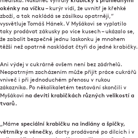
krabičky s průhlednými
hlediska. Nakonec vyhrály
okénky na víčku
– kurýr vidí, že uvnitř je křehké
zboží, a tak nakládá se zásilkou opatrněji,“
vysvětluje Tomáš Hánek. V Myšákovi se vyplatilo
taky prodávat zákusky po více kusech – ukázalo se,
že zabalit bezpečně jednu laskonku je mnohem
těžší než opatrně naskládat čtyři do jedné krabičky.
Ani výdej v cukrárně ovšem není bez zádrhelů.
Neopatrným zacházením může přijít práce cukrářů
vniveč i při jednoduchém přenosu v rukou
zákazníka. Po několikaletém testování skončili v
na devíti krabičkách různých velikostí a
Myšákovi
tvarů.
speciální krabičku na indiány a špičky,
„Máme
větrníky a věnečky,
dorty prodávané po dílcích i v