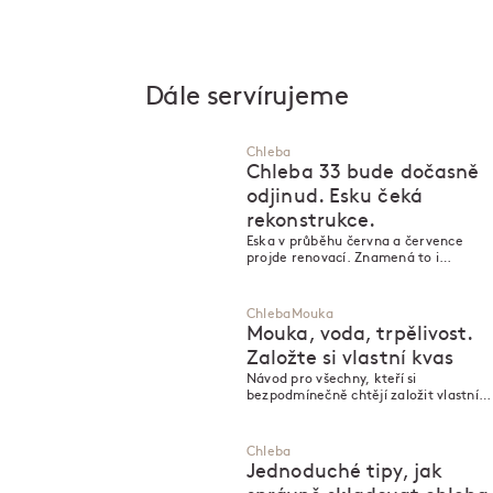
Dále servírujeme
Chleba
Chleba 33 bude dočasně
odjinud. Esku čeká
rekonstrukce.
Eska v průběhu června a července
projde renovací. Znamená to i
uzavření pekárny. O vypečenou „třicet
trojku“ však nepřijdete! Oblíbený
chleba totiž už brzy čeká
Chleba
Mouka
dobrodružství – z Karlína se vydá na
Mouka, voda, trpělivost.
výlet do propůjčené pece.
Založte si vlastní kvas
Návod pro všechny, kteří si
bezpodmínečně chtějí založit vlastní
kvas!
Chleba
Jednoduché tipy, jak