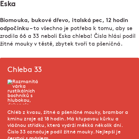
Eska
Biomouka, bukové dřevo, italská pec, 12 hodin
odpočinku
– to všechno je potřeba k tomu, aby se
zrodila 66 a 33 neboli Eska chleba! Čísla hlásí podíl
žitné mouky v těstě, zbytek tvoří ta pšeničná.
Chleba 33
Chléb z kvasu, žitné a pšeničné mouky, brambor a
kmínu zraje až 18 hodin. Má křupavou kůrku a
vláčnou střídku, která vydrží měkká několik dní.
Číslo 33 označuje podíl žitné mouky. Nejlepší je
čerstvý s máslem.