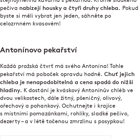
stejnojmenná kavárna s pekárnou. Kromě sladkého
nabízejí housky a čtyři druhy chleba.
pečiva
Pokud
byste si měli vybrat jen jeden, sáhněte po
celozrnném kvasovém!
Antonínovo pekařství
Každá pražská čtvrť má svého Antonína! Tohle
Chuť jejich
pekařství má poboček opravdu hodně.
chleba je nenapodobitelná a cena spadá do nižší
hladiny.
K dostání je kváskový Antonínův chléb ve
dvou velikostech, dále žitný, pšeničný, olivový,
ořechový a pohankový. Ochutnejte i krajíce
s místními pomazánkami, rohlíky, sladké pečivo,
dezerty – a v létě točenou zmrzlinu s posypkou!