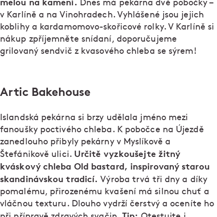
melou na kameni.
Dnes má pekárna dvě pobočky –
v Karlíně a na Vinohradech. Vyhlášené jsou jejich
koblihy a kardamomovo-skořicové rolky. V Karlíně si
nákup zpříjemněte snídaní, doporučujeme
grilovaný sendvič z kvasového chleba se sýrem!
Artic Bakehouse
Islandská pekárna si brzy udělala jméno mezi
fanoušky poctivého chleba. K pobočce na Újezdě
zanedlouho přibyly pekárny v Myslíkově a
Určitě vyzkoušejte žitný
Štefánikově ulici.
kváskový chleba Old bastard, inspirovaný starou
skandinávskou tradicí.
Výroba trvá tři dny a díky
pomalému, přirozenému kvašení má silnou chuť a
vláčnou texturu. Dlouho vydrží čerstvý a oceníte ho
Tip:
při přípravě zdravých svačin.
Otestujte i