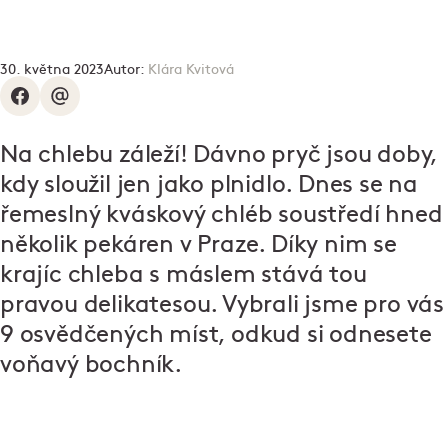
30. května 2023
Autor:
Klára Kvitová
Na chlebu záleží! Dávno pryč jsou doby,
kdy sloužil jen jako plnidlo. Dnes se na
řemeslný kváskový chléb soustředí hned
několik pekáren v Praze. Díky nim se
krajíc chleba s máslem stává tou
pravou delikatesou. Vybrali jsme pro vás
9 osvědčených míst, odkud si odnesete
voňavý bochník.