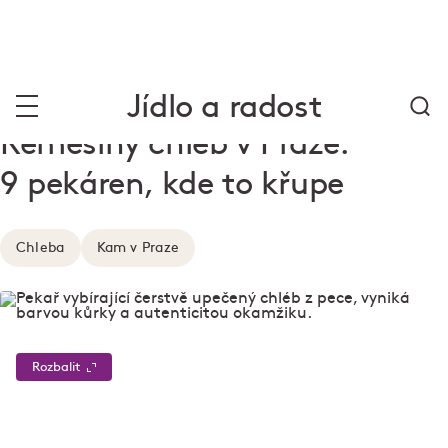
Jídlo a radost
Řemeslný chléb v Praze:
9 pekáren, kde to křupe
Chleba
Kam v Praze
Rozbalit