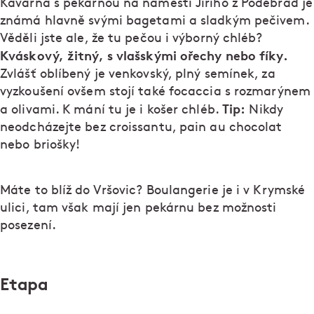
Kavárna s pekárnou na náměstí Jiřího z Poděbrad je
známá hlavně svými bagetami a sladkým pečivem.
Věděli jste ale, že tu pečou i výborný chléb?
Kváskový, žitný, s vlašskými ořechy nebo fíky.
Zvlášť oblíbený je venkovský, plný semínek, za
vyzkoušení ovšem stojí také focaccia s rozmarýnem
Tip:
a olivami. K mání tu je i košer chléb.
Nikdy
neodcházejte bez croissantu, pain au chocolat
nebo briošky!
Máte to blíž do Vršovic? Boulangerie je i v Krymské
ulici, tam však mají jen pekárnu bez možnosti
posezení.
Etapa