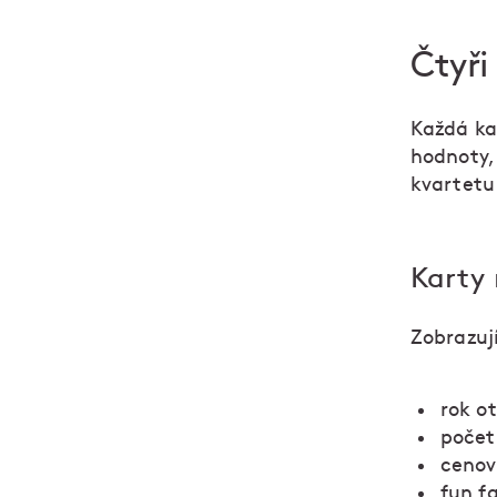
Čtyři
Každá kar
hodnoty, 
kvartetu.
Karty 
Zobrazuj
rok o
počet
cenový
fun f