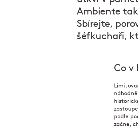
Ambiente tak,
Sbírejte, poro
šéfkuchaři, k
Co v 
Limitovan
náhodně m
historic
zastoupen
podle pod
začne, c