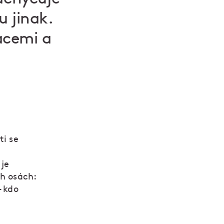
u jinak.
racemi a
ti se
 je
ch osách:
– kdo