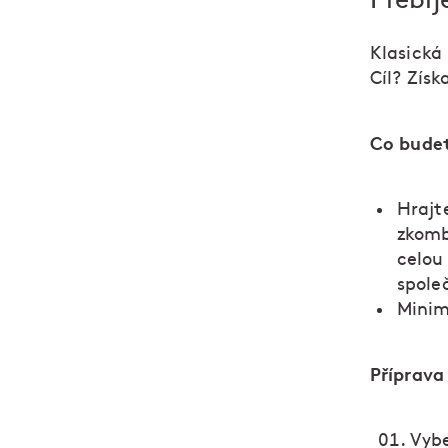
Přebíj
Klasická 
Cíl? Získ
Co bude
Hrajt
zkomb
celou 
spole
Minim
Příprava
Vybe