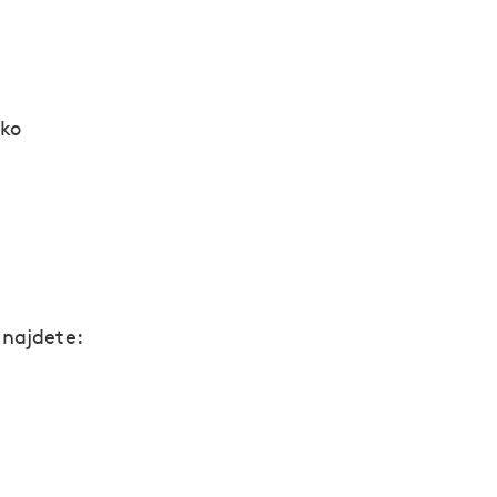
ako
i
 najdete: