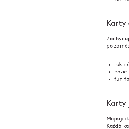
Karty 
Zachycuj
po zaměs
rok n
pozic
fun fa
Karty 
Mapují i
Každá ka