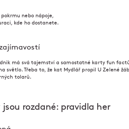
 pokrmu nebo nápoje,
uraci, kde ho dostanete.
zajímavostí
dnik má svá tajemství a samostatné karty fun factů
na světlo. Třeba to, že kat Mydlář propil U Zelené žá
rných tolarů.
 jsou rozdané: pravidla her