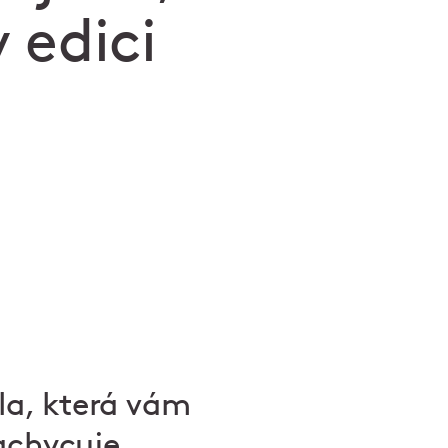
 edici
ídla, která vám
zachycuje