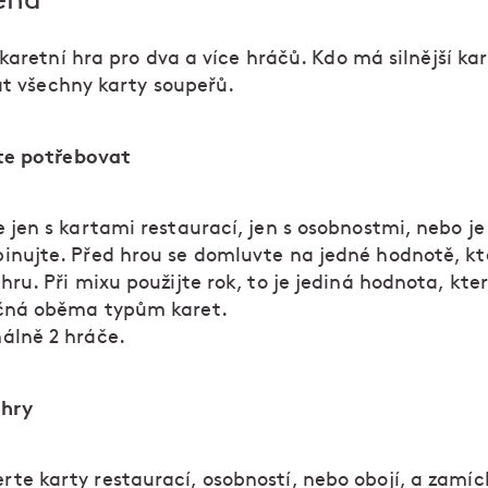
ená
karetní hra pro dva a více hráčů. Kdo má silnější kar
at všechny karty soupeřů.
te potřebovat
e jen s kartami restaurací, jen s osobnostmi, nebo je
inujte. Před hrou se domluvte na jedné hodnotě, kt
hru. Při mixu použijte rok, to je jediná hodnota, kter
čná oběma typům karet.
álně 2 hráče.
 hry
rte karty restaurací, osobností, nebo obojí, a zamíc