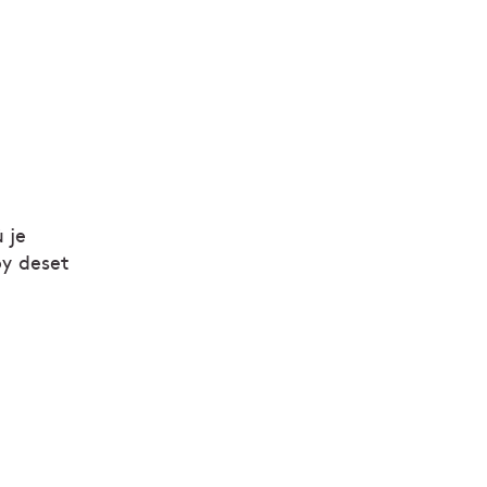
 je
by deset