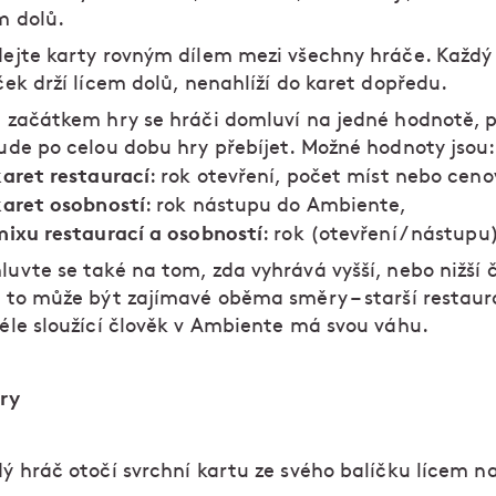
m dolů.
ejte karty rovným dílem mezi všechny hráče. Každý 
ček drží lícem dolů, nenahlíží do karet dopředu.
 začátkem hry se hráči domluví na jedné hodnotě, p
ude po celou dobu hry přebíjet. Možné hodnoty jsou:
karet restaurací
: rok otevření, počet míst nebo ceno
karet osobností
: rok nástupu do Ambiente,
mixu restaurací a osobností
: rok (otevření / nástupu
uvte se také na tom, zda vyhrává vyšší, nebo nižší č
 to může být zajímavé oběma směry – starší restau
éle sloužící člověk v Ambiente má svou váhu.
ry
ý hráč otočí svrchní kartu ze svého balíčku lícem n