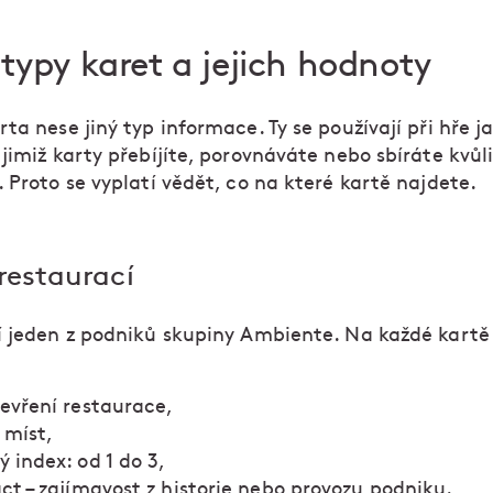
 typy karet a jejich hodnoty
ta nese jiný typ informace. Ty se používají při hře j
jimiž karty přebíjíte, porovnáváte nebo sbíráte kvůl
 Proto se vyplatí vědět, co na které kartě najdete.
restaurací
í jeden z podniků skupiny Ambiente. Na každé kartě
tevření restaurace,
 míst,
 index: od 1 do 3,
act – zajímavost z historie nebo provozu podniku.