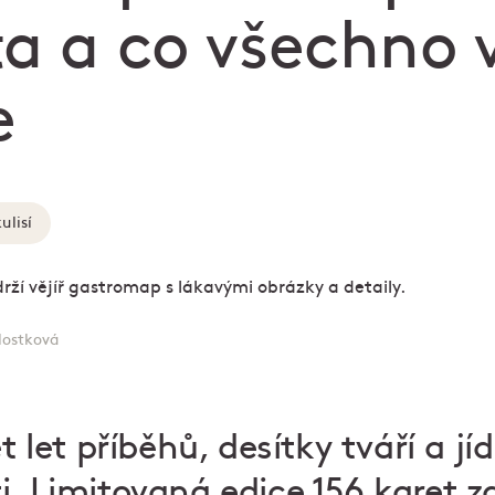
a a co všechno v
e
ulisí
ostková
et let příběhů, desítky tváří a j
i. Limitovaná edice 156 karet 