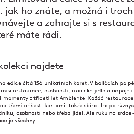
 jak ho znáte, a možná i troch
vnávejte a zahrajte si s restau
teré máte rádi.
kolekci najdete
á edice čítá 156 unikátních karet. V balíčcích po pě
ísí restaurace, osobnosti, ikonická jídla a nápoje i
ké momenty z třiceti let Ambiente. Každá restaurace
a třemi až šesti kartami, takže sbírat lze po různý
niku, osobností nebo třeba jídel. Ale ruku na srdce 
hce je všechny.