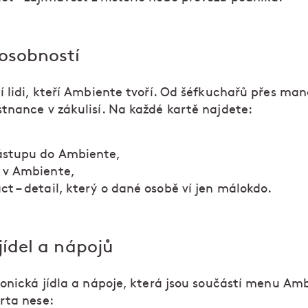
osobností
í lidi, kteří Ambiente tvoří. Od šéfkuchařů přes man
tnance v zákulisí. Na každé kartě najdete:
ástupu do Ambiente,
i v Ambiente,
ct – detail, který o dané osobě ví jen málokdo.
jídel a nápojů
konická jídla a nápoje, která jsou součástí menu Am
rta nese: