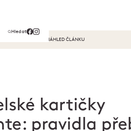
Hledat
NÁHLED ČLÁNKU
lské kartičky
e: pravidla pře