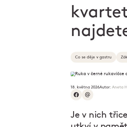
kvartet
najdet
Co se děje v gastru
Zák
18. května 2026
Autor:
Aneta H
Je v nich třic
utkví v pamět