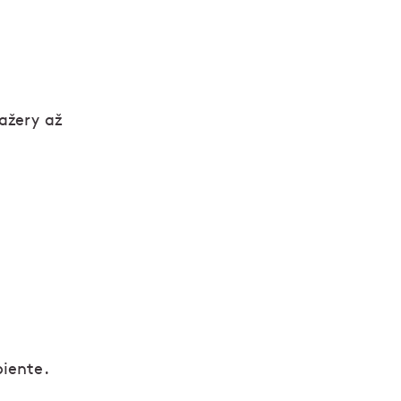
ažery až
biente.