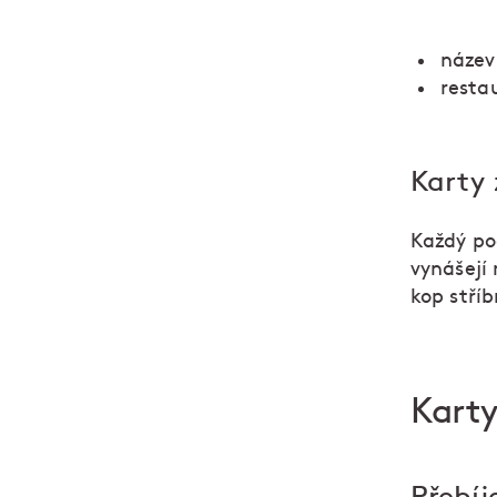
název
resta
Karty 
Každý po
vynášejí 
kop stříb
Karty