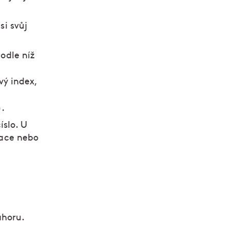
si svůj
odle níž
vý index,
).
íslo. U
race nebo
ahoru.