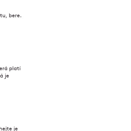
tu, bere.
erá platí
á je
hejte je