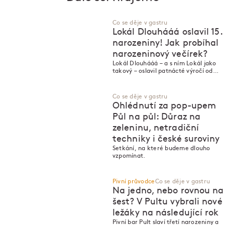
Co se děje v gastru
Lokál Dlouhááá oslavil 15.
narozeniny! Jak probíhal
narozeninový večírek?
Lokál Dlouhááá – a s ním Lokál jako
takový – oslavil patnácté výročí od
svého vzniku.
Co se děje v gastru
Ohlédnutí za pop-upem
Půl na půl: Důraz na
zeleninu, netradiční
techniky i české suroviny
Setkání, na které budeme dlouho
vzpomínat.
Pivní průvodce
Co se děje v gastru
Na jedno, nebo rovnou na
šest? V Pultu vybrali nové
ležáky na následující rok
P
P
Pivní bar Pult slaví třetí narozeniny a