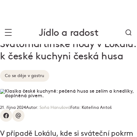
Jídlo a radost
Svatomartinské hody v Lokálu:
k české kuchyni česká husa
Co se děje v gastru
21. října 2024
Autor:
Soňa Hanušová
Foto:
Kateřina Antoš
V případě Lokálu, kde si sváteční pokrm