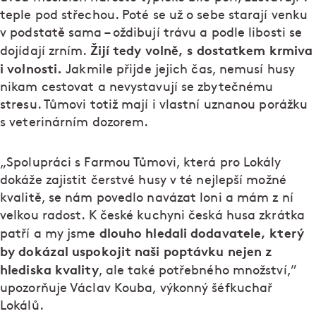
teple pod střechou. Poté se už o sebe starají venku
v podstatě sama – oždibují trávu a podle libosti se
Žijí tedy volně, s dostatkem krmiva
dojídají zrním.
i volnosti.
Jakmile přijde jejich čas, nemusí husy
nikam cestovat a nevystavují se zbytečnému
stresu. Tůmovi totiž mají i vlastní uznanou porážku
s veterinárním dozorem.
„Spolupráci s Farmou Tůmovi, která pro Lokály
dokáže zajistit čerstvé husy v té nejlepší možné
kvalitě, se nám povedlo navázat loni a mám z ní
velkou radost. K české kuchyni česká husa zkrátka
dlouho hledali dodavatele, který
patří a my jsme
by dokázal uspokojit naši poptávku nejen z
hlediska kvality
, ale také potřebného množství,”
upozorňuje Václav Kouba, výkonný šéfkuchař
Lokálů.