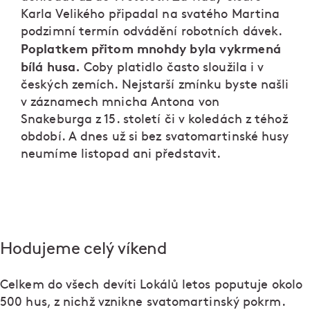
Karla Velikého připadal na svatého Martina
podzimní termín odvádění robotních dávek.
Poplatkem přitom mnohdy byla vykrmená
bílá husa.
Coby platidlo často sloužila i v
českých zemích. Nejstarší zmínku byste našli
v záznamech mnicha Antona von
Snakeburga z 15. století či v koledách z téhož
období. A dnes už si bez svatomartinské husy
neumíme listopad ani představit.
Hodujeme celý víkend
Celkem do všech devíti Lokálů letos poputuje okolo
500 hus, z nichž vznikne svatomartinský pokrm.