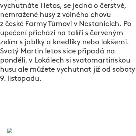
vychutnáte i letos, se jedná o čerstvé,
nemražené husy z volného chovu
z české Farmy Tůmovi v Nestanicích. Po
upečení přichází na talíři s červeným
zelím s jablky a knedlíky nebo lokšemi.
Svatý Martin letos sice připadá na
pondělí, v Lokálech si svatomartinskou
husu ale můžete vychutnat již od soboty
9. listopadu.
Lokál: Poctivá hospoda a pivo jako
křen