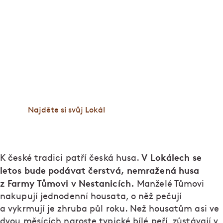
Lokály jsou splněným snem o české hospodě, kde
jsou štamgasti jako doma. Po otevření prvního
Lokálu Dlouhááá v roce 2009 přibylo dalších osm
podniků v Praze, Brně a Plzni. Vaříme poctivě a
čepujeme pivo čerstvé do posledního loku.
Zastavte se na jedno nebo na celý večer.
Najděte si svůj Lokál
V Lokálech se
K české tradici patří česká husa.
letos bude podávat čerstvá, nemražená husa
z Farmy Tůmovi v Nestanicích.
Manželé Tůmovi
nakupují jednodenní housata, o něž pečují
a vykrmují je zhruba půl roku. Než housatům asi ve
dvou měsících naroste typické bílé peří, zůstávají v