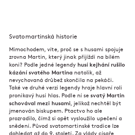
Svatomartinská historie
Mimochodem, víte, proč se s husami spojuje
zrovna Martin, který jinak přijíždí na bílém
husí kejhání rušilo
koni? Podle jedné legendy
kázání svatého Martina
natolik, až
nevychovaná drůbež skončila na pekáči.
Také ve druhé verzi legendy hraje hlavní roli
svatý Martin
pronikavý husí hlas. Podle ní se
schovával mezi husami
, jelikož nechtěl být
jmenován biskupem. Ptactvo ho ale
prozradilo, čímž si opět vysloužilo upečení a
snědení. Původ svatomartinské tradice lze
dohledat až do 9. století. Za vlády císaře