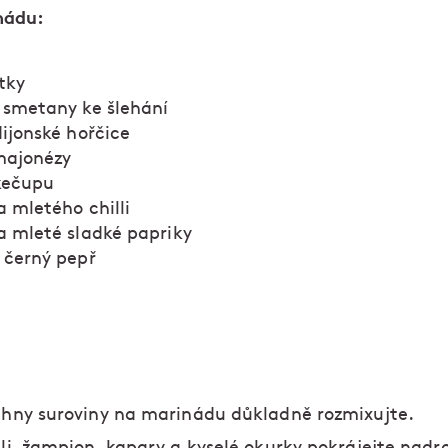
nádu:
tky
 smetany ke šlehání
dijonské hořčice
majonézy
kečupu
a mletého chilli
a mleté sladké papriky
 černý pepř
hny suroviny na marinádu důkladně rozmixujte.
li, žampion, kapary a kyselé okurky pokrájejte nadr