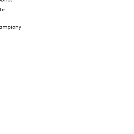
te
žampiony