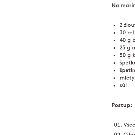
Na mari
2 žlou
30 ml
40 g 
25 g 
50 g 
špetk
špetk
mletý
sůl
Postup:
Všec
Cibu