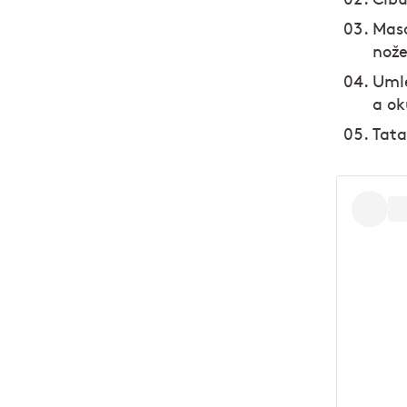
Maso
nož
Umle
a ok
Tata