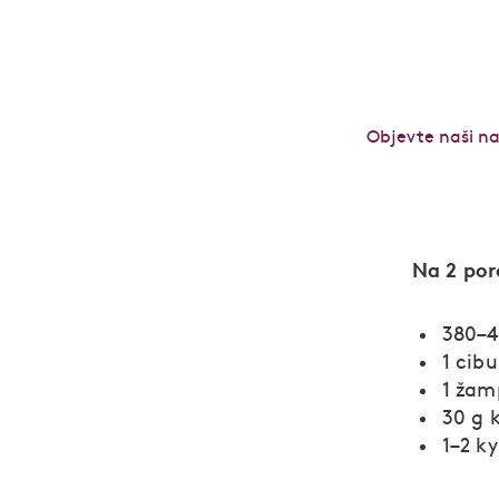
Objevte naši n
Na 2 por
380–4
1 cibu
1 žam
30 g 
1–2 k