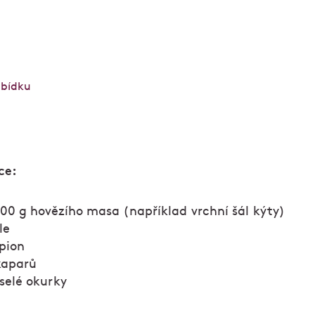
francouzskou kuchyní. Každý den to tu voní pečiv
rárny Myšák
. Stůl si rezervujte
online
nebo telefoni
můžete i přes výdejní okénko nebo na
savoydomu.c
abídku
ce:
00 g hovězího masa (například vrchní šál kýty)
le
pion
kaparů
yselé okurky