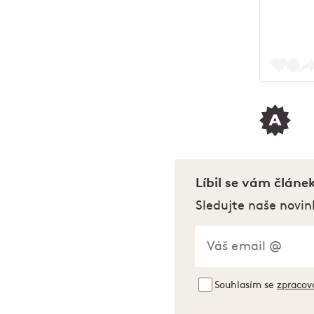
Líbil se vám článe
Sledujte naše novin
Souhlasím se
zpracov