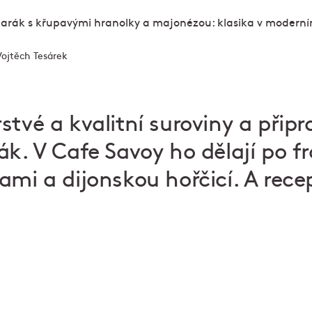
Vojtěch Tesárek
tvé a kvalitní suroviny a připra
ák. V Cafe Savoy ho dělají po f
ami a dijonskou hořčicí. A rece
řes den kavárna, večer restaurace
Od rána až do pozdního odpoledne si užijete cvrkot
kavárny, večer zpomalíte u noblesní večeře inspiro