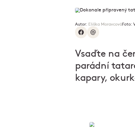
Autor:
Eliška Moravcová
Foto:
Vsaďte na čers
parádní tatar
kapary, okurk
Café Savoy: p