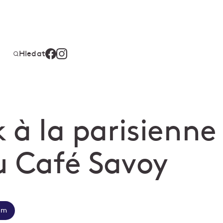
Hledat
 à la parisienne
u Café Savoy
em