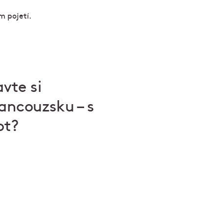
vte si
rancouzsku – s
pt?
 vídeňské
vané