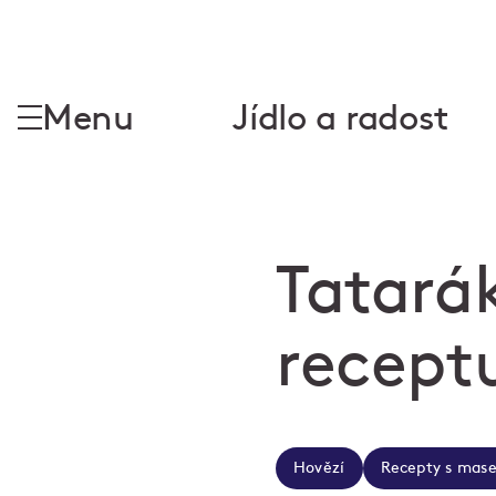
Menu
Jídlo a radost
Tatarák
recept
Hovězí
Recepty s mas