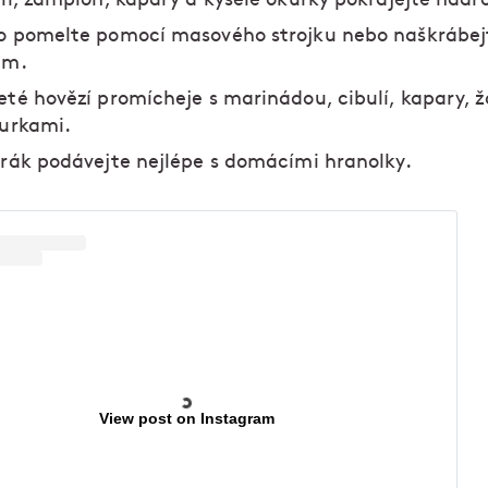
 pomelte pomocí masového strojku nebo naškrábej
em.
té hovězí promícheje s marinádou, cibulí, kapary, 
urkami.
rák podávejte nejlépe s domácími hranolky.
View post on Instagram