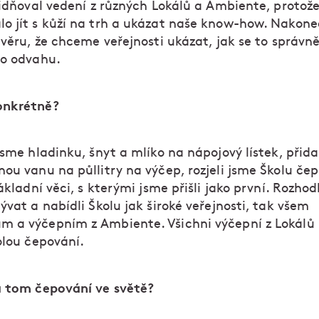
lidňoval vedení z různých Lokálů a Ambiente, protože
o jít s kůží na trh a ukázat naše know-how. Nakone
ávěru, že chceme veřejnosti ukázat, jak se to správně
lo odvahu.
onkrétně?
jsme hladinku, šnyt a mlíko na nápojový lístek, přida
ou vanu na půllitry na výčep, rozjeli jsme Školu čep
základní věci, s kterými jsme přišli jako první. Rozhod
ývat a nabídli Školu jak široké veřejnosti, tak všem
 a výčepním z Ambiente. Všichni výčepní z Lokálů
olou čepování.
a tom čepování ve světě?