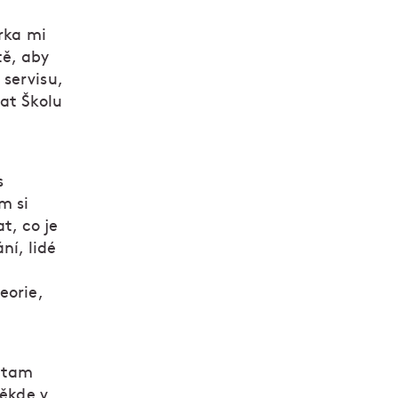
erka mi
tě, aby
o servisu,
at Školu
s
m si
t, co je
ní, lidé
eorie,
a tam
někde v