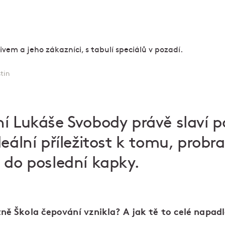
tin
í Lukáše Svobody právě slaví p
deální příležitost k tomu, probr
 do poslední kapky.
tně Škola čepování vznikla? A jak tě to celé napad