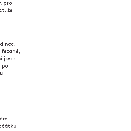
, pro
t, že
adince,
 řezané,
í jsem
k po
pu
něm
začátku