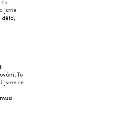
 to
c jsme
 dělá,
li
ování. To
li jsme se
 musí