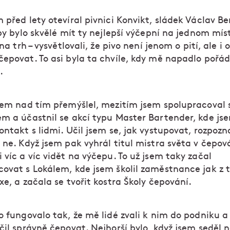
 před lety otevíral pivnici Konvikt, sládek Václav B
 by bylo skvělé mít ty nejlepší výčepní na jednom mís
 na trh – vysvětlovali, že pivo není jenom o pití, ale i 
čepovat. To asi byla ta chvíle, kdy mě napadlo pořád
.
jsem nad tím přemýšlel, mezitím jsem spolupracoval 
em a účastnil se akcí typu Master Bartender, kde jse
ontakt s lidmi. Učil jsem se, jak vystupovat, rozpozna
 ne. Když jsem pak vyhrál titul mistra světa v čepová
 víc a víc vidět na výčepu. To už jsem taky začal
covat s Lokálem, kde jsem školil zaměstnance jak z t
xe, a začala se tvořit kostra Školy čepování.
to fungovalo tak, že mě lidé zvali k nim do podniku 
čil správně čepovat. Nejhorší bylo, když jsem seděl 