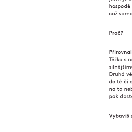
hospodě 
což samo
Proč?
Přirovnal
Těžko s n
silnější
Druhá vě
do té či 
na to neb
pak dosta
Vybavíš s