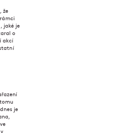
, že
 rámci
, jaké je
aral o
í akcí
statní
ařazení
r tomu
 dnes je
ana,
 ve
 v