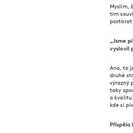
Myslím, ž
tím souvi
postarat
„Jsme pi
vyslovil 
Ano, to j
druhé str
výrazný 
taky spou
o kvalitu
kde si pi
Přispěla