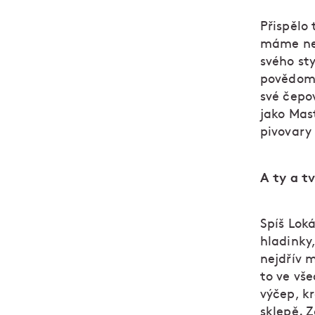
Přispělo
máme nejl
svého sty
povědomí
své čepov
jako Mas
pivovary
A ty a t
Spíš Loká
hladinky,
nejdřív m
to ve vš
výčep, kr
sklepě. Z