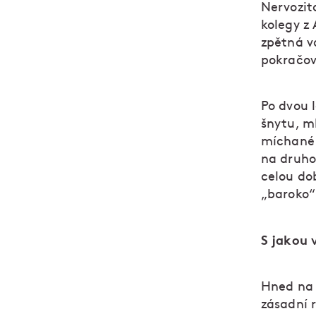
Nervozita
kolegy z
zpětná v
pokračov
Po dvou l
šnytu, m
míchané 
na druho
celou do
„baroko“
S jakou v
Hned na 
zásadní 