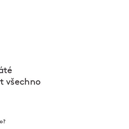
áté
at všechno
lo?