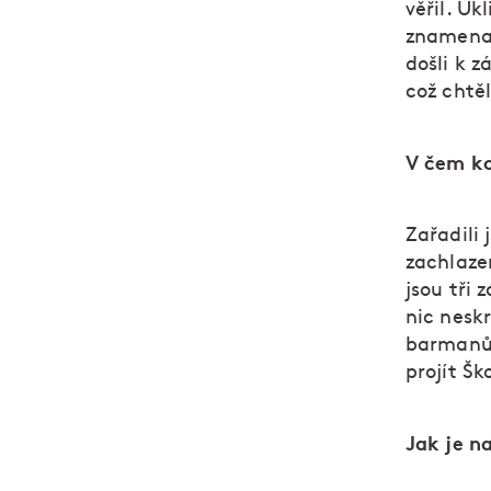
věřil. Uk
znamenal
došli k z
což chtě
V čem k
Zařadili 
zachlazen
jsou tři 
nic neskr
barmanům
projít Šk
Jak je n