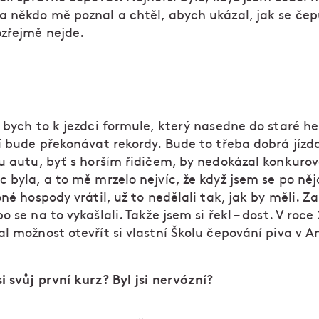
a někdo mě poznal a chtěl, abych ukázal, jak se čepu
zřejmě nejde.
 bych to k jezdci formule, který nasedne do staré he
í bude překonávat rekordy. Bude to třeba dobrá jízda
mu autu, byť s horším řidičem, by nedokázal konkurov
c byla, a to mě mrzelo nejvíc, že když jsem se po ně
oné hospody vrátil, už to nedělali tak, jak by měli. 
o se na to vykašlali. Takže jsem si řekl – dost. V roce
l možnost otevřít si vlastní Školu čepování piva v 
i svůj první kurz? Byl jsi nervózní?