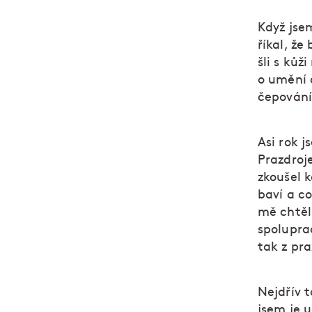
Když jsem
říkal, že
šli s kůži
o umění 
čepování
Asi rok 
Prazdroj
zkoušel k
baví a co
mě chtěli
spolupra
tak z pra
Nejdřív 
jsem je u