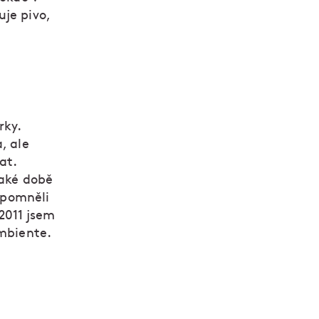
je pivo,
rky.
, ale
at.
jaké době
Zapomněli
 2011 jsem
Ambiente.