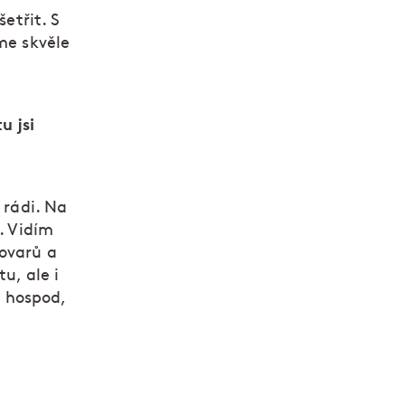
šetřit. S
me skvěle
u jsi
 rádi. Na
. Vidím
vovarů a
u, ale i
y hospod,