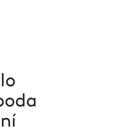
lo
oboda
ní