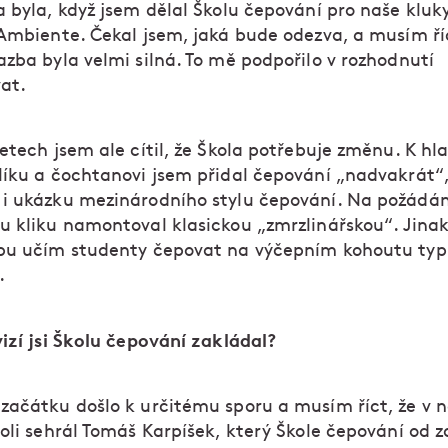
 byla, když jsem dělal Školu čepování pro naše kluky
 Ambiente. Čekal jsem, jaká bude odezva, a musím říc
azba byla velmi silná. To mě podpořilo v rozhodnutí
at.
etech jsem ale cítil, že Škola potřebuje změnu. K hl
líku a čochtanovi jsem přidal čepování „nadvakrát“,
i ukázku mezinárodního stylu čepování. Na požádán
u kliku namontoval klasickou „zmrzlinářskou“. Jina
bu učím studenty čepovat na výčepním kohoutu ty
.
izí jsi Školu čepování zakládal?
začátku došlo k určitému sporu a musím říct, že v 
roli sehrál Tomáš Karpíšek, který Škole čepování od 