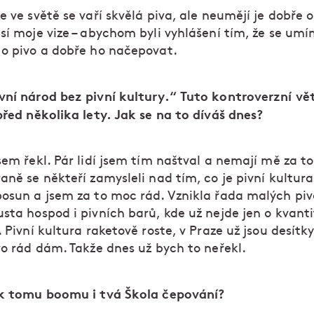
e ve světě se vaří skvělá piva, ale neumějí je dobře o
sí moje vize – abychom byli vyhlášení tím, že se umí
 o pivo a dobře ho načepovat.
vní národ bez pivní kultury.“ Tuto kontroverzní vět
před několika lety. Jak se na to díváš dnes?
sem řekl. Pár lidí jsem tím naštval a nemají mě za to
aně se někteří zamysleli nad tím, co je pivní kultura
posun a jsem za to moc rád. Vznikla řada malých pi
sta hospod i pivních barů, kde už nejde jen o kvantit
. Pivní kultura raketově roste, v Praze už jsou desítk
vo rád dám. Takže dnes už bych to neřekl.
 k tomu boomu i tvá Škola čepování?