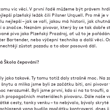
 tomu víc věcí. V první řadě můžeme být právem hrdí
epší plzeňský ležák čili Pilsner Urquell. Pro mě je v
lu nejlepší – jak se vaří, jakou má historii, jak chutná
 o značce. Neznám pivovar, který by se tak dobře st
ané pivo jako Plzeňský Prazdroj, ať už to je pořádán
ter Bartender, nebo výčepní technika a další věci. O
 nechtějí zůstat pozadu a to obor posouvá dál.
vá Škola čepování?
ly jako takové. Ty tomu totiž daly strašně moc. Na z
 šnytu a mlíka jsme byli ze začátku biti, ani pivova
oc nerozuměl. Byli jsme první, kdo si na to troufli, a
ech propagačních materiálech pivovaru. Dále naše v
átké cesty, tanky venku – to nebývalo, bývaly skryté
achlazená vana budila zpočátku kontroverzi, dnes ji