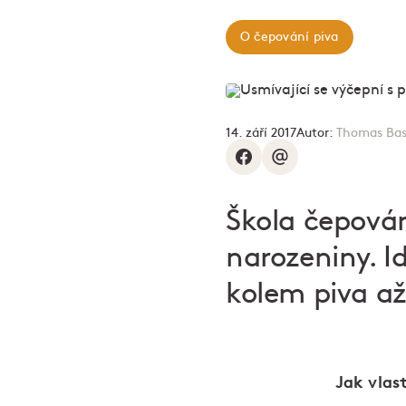
O čepování piva
14. září 2017
Autor:
Thomas Bas
Škola čepován
narozeniny. I
kolem piva až
Jak vlas