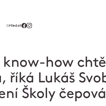
Hledat
 know-how chtě
, říká Lukáš Sv
ení Školy čepová