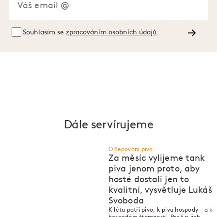
Souhlasím se
zpracováním osobních údajů
.
Dále servírujeme
O čepování piva
Za měsíc vylijeme tank
piva jenom proto, aby
hosté dostali jen to
kvalitní, vysvětluje Lukáš
P
P
Svoboda
K létu patří pivo, k pivu hospody – a k