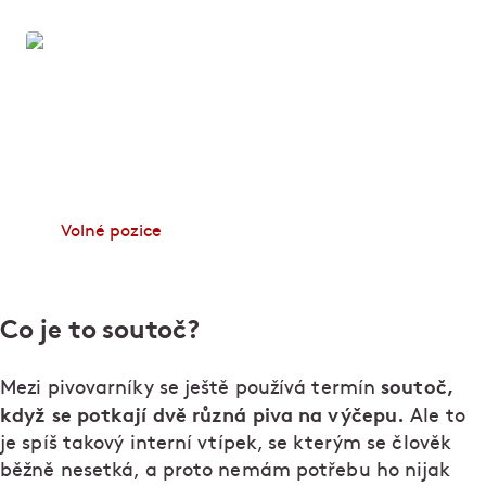
Zapoj se!
Dělá vám radost dobré jídlo, skvělá parta lidí a
úsměv na tváři hosta? Zamiřte na web Zapoj se a
začněte pracovat v některém z podniků Ambiente.
Volné pozice
Co je to soutoč?
soutoč,
Mezi pivovarníky se ještě používá termín
když se potkají dvě různá piva na výčepu.
Ale to
je spíš takový interní vtípek, se kterým se člověk
běžně nesetká, a proto nemám potřebu ho nijak