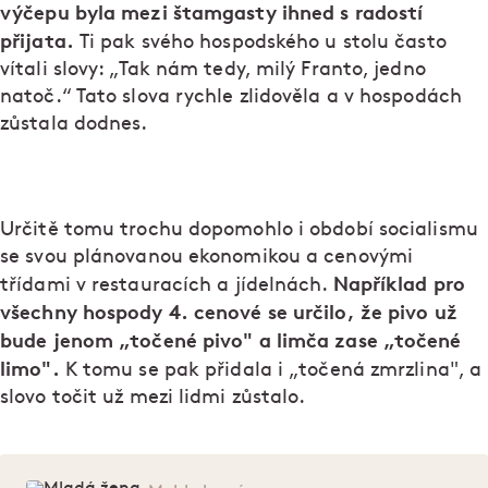
výčepu byla mezi štamgasty ihned s radostí
přijata.
Ti pak svého hospodského u stolu často
vítali slovy: „Tak nám tedy, milý Franto, jedno
natoč.“ Tato slova rychle zlidověla a v hospodách
zůstala dodnes.
Určitě tomu trochu dopomohlo i období socialismu
se svou plánovanou ekonomikou a cenovými
Například pro
třídami v restauracích a jídelnách.
všechny hospody 4. cenové se určilo, že pivo už
bude jenom „točené pivo" a limča zase „točené
limo".
K tomu se pak přidala i „točená zmrzlina", a
slovo točit už mezi lidmi zůstalo.