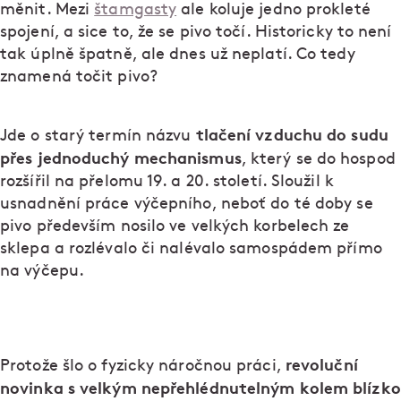
měnit. Mezi
štamgasty
ale koluje jedno prokleté
spojení, a sice to, že se pivo točí. Historicky to není
tak úplně špatně, ale dnes už neplatí. Co tedy
znamená točit pivo?
tlačení vzduchu do sudu
Jde o starý termín názvu
přes jednoduchý mechanismus
, který se do hospod
rozšířil na přelomu 19. a 20. století. Sloužil k
usnadnění práce výčepního, neboť do té doby se
pivo především nosilo ve velkých korbelech ze
sklepa a rozlévalo či nalévalo samospádem přímo
na výčepu.
revoluční
Protože šlo o fyzicky náročnou práci,
novinka s velkým nepřehlédnutelným kolem blízko