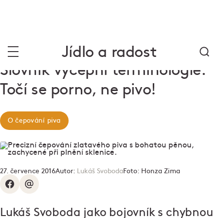
Jídlo a radost
Slovník výčepní terminologie:
Točí se porno, ne pivo!
O čepování piva
27. července 2016
Autor:
Lukáš Svoboda
Foto:
Honza Zima
Lukáš Svoboda jako bojovník s chybnou