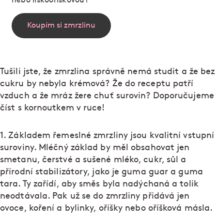
nebo lískooříškovou?
Koupím si zmrzlinu
Tušili jste, že zmrzlina správně nemá studit a že bez
cukru by nebyla krémová? Že do receptu patří
vzduch a že mráz žere chuť surovin? Doporučujeme
číst s kornoutkem v ruce!
1. Základem řemeslné zmrzliny jsou kvalitní vstupní
suroviny. Mléčný základ by měl obsahovat jen
smetanu, čerstvé a sušené mléko, cukr, sůl a
přírodní stabilizátory, jako je guma guar a guma
tara. Ty zařídí, aby směs byla nadýchaná a tolik
neodtávala. Pak už se do zmrzliny přidává jen
ovoce, koření a bylinky, oříšky nebo oříšková másla.