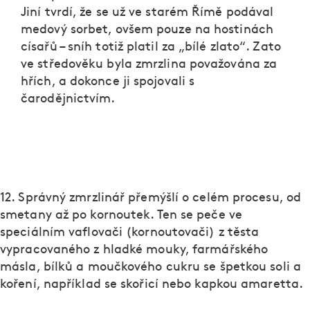
Jiní tvrdí, že se už ve starém Římě podával
medový sorbet, ovšem pouze na hostinách
císařů – sníh totiž platil za „bílé zlato“. Zato
ve středověku byla zmrzlina považována za
hřích, a dokonce ji spojovali s
čarodějnictvím.
12. Správný zmrzlinář přemýšlí o celém procesu, od
smetany až po kornoutek. Ten se peče ve
speciálním vaflovači (kornoutovači) z těsta
vypracovaného z hladké mouky, farmářského
másla, bílků a moučkového cukru se špetkou soli a
koření, například se skořicí nebo kapkou amaretta.