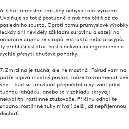
6. Chuť řemeslné zmrzliny nebývá tolik výrazná.
Uvolňuje se totiž postupně a má nás těšit až do
posledního sousta. Oproti tomu průmyslové výrobky
leckdy ani neviděly základní surovinu a sázejí na
omamné aroma ze sirupů, extraktů nebo prosypů.
Ty přehluší ostatní, často nekvalitní ingredience a
rychle přesytí chuťové pohárky.
7. Zmrzlina je tučná, ale ne mastná! Pokud vám na
patře ulpívá mastný povlak, může to znamenat dvě
věci – buď se zmrzlinář přepočítal a vytvořil příliš
tučnou lahůdku, anebo se v základu skrývají
nekvalitní rostlinné ztužovače. Příčinu odhalíte
snadno: rostlinné tuky mívají delší, až nepříjemnou
dochuť.