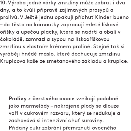
10. Výroba jedné várky zmrzliny může zabrat i dva
dny, a to kvůli přípravě zajímavých prosypů a
prolivů. V Ještě jednu opakují příchuť Kinder bueno
– do těsta na kornoutky zapracují mleté lískové
oříšky a upečou placky, které se nadrtí a obalí v
čokoládě, zamrazí a sypou na lískooříškovou
zmrzlinu s vlastním krémem praliné. Stejně tak si
vyrábějí hnědé máslo, které dochucuje zmrzlinu
Krupicová kaše ze smetanového základu a krupice.
Prolivy z čerstvého ovoce
vznikají podobně
jako marmelády – nakrájené plody se dlouze
vaří v cukrovém rozvaru, který se redukuje a
zachovává si intenzivní chuť suroviny.
Přidaný cukr zabrání přemrznutí ovocného