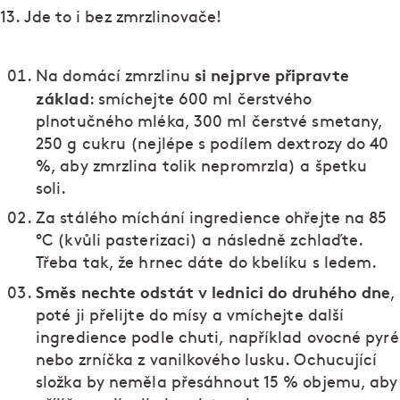
13. Jde to i bez zmrzlinovače!
si nejprve připravte
Na domácí zmrzlinu
základ
: smíchejte 600 ml čerstvého
plnotučného mléka, 300 ml čerstvé smetany,
250 g cukru (nejlépe s podílem dextrozy do 40
%, aby zmrzlina tolik nepromrzla) a špetku
soli.
Za stálého míchání ingredience ohřejte na 85
°C (kvůli pasterizaci) a následně zchlaďte.
Třeba tak, že hrnec dáte do kbelíku s ledem.
Směs nechte odstát v lednici do druhého dne
,
poté ji přelijte do mísy a vmíchejte další
ingredience podle chuti, například ovocné pyré
nebo zrníčka z vanilkového lusku. Ochucující
složka by neměla přesáhnout 15 % objemu, aby