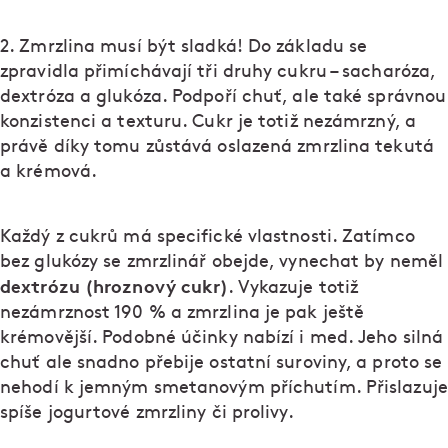
2. Zmrzlina musí být sladká! Do základu se
zpravidla přimíchávají tři druhy cukru – sacharóza,
dextróza a glukóza. Podpoří chuť, ale také správnou
konzistenci a texturu. Cukr je totiž nezámrzný, a
právě díky tomu zůstává oslazená zmrzlina tekutá
a krémová.
Každý z cukrů má specifické vlastnosti. Zatímco
bez glukózy se zmrzlinář obejde, vynechat by neměl
dextrózu (hroznový cukr)
. Vykazuje totiž
nezámrznost 190 % a zmrzlina je pak ještě
krémovější. Podobné účinky nabízí i med. Jeho silná
chuť ale snadno přebije ostatní suroviny, a proto se
nehodí k jemným smetanovým příchutím. Přislazuje
spíše jogurtové zmrzliny či prolivy.