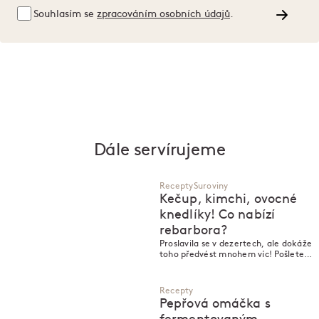
Souhlasím se
zpracováním osobních údajů
.
Dále servírujeme
Recepty
Suroviny
Kečup, kimchi, ovocné
knedlíky! Co nabízí
rebarbora?
Proslavila se v dezertech, ale dokáže
toho předvést mnohem víc! Pošlete
rebarboru do koláče, nebo si z ní
vyrobíte kečup a jarní kimchi?
Recepty
Pepřová omáčka s