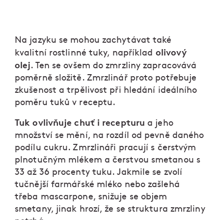
Na jazyku se mohou zachytávat také
olivový
kvalitní rostlinné tuky, například
olej
. Ten se ovšem do zmrzliny zapracovává
poměrně složitě. Zmrzlinář proto potřebuje
zkušenost a trpělivost při hledání ideálního
poměru tuků v receptu.
Tuk ovlivňuje chuť i recepturu
a jeho
množství se mění, na rozdíl od pevně daného
podílu cukru. Zmrzlináři pracují s čerstvým
plnotučným mlékem a čerstvou smetanou s
33 až 36 procenty tuku. Jakmile se zvolí
tučnější farmářské mléko nebo zašlehá
třeba mascarpone, snižuje se objem
smetany, jinak hrozí, že se struktura zmrzliny