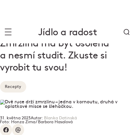
Jídlo a radost
Zmrzlina má být osolená
a nesmí studit. Zkuste si
vyrobit tu svou!
Recepty
31. května 2023
Autor:
Blanka Datinská
Foto:
Honza Zima/ Barbora Hasalová