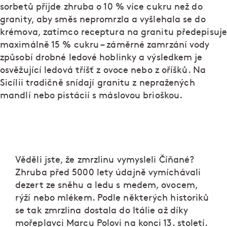
sorbetů přijde zhruba o 10 % více cukru než do
granity, aby směs nepromrzla a vyšlehala se do
krémova, zatímco receptura na granitu předepisuje
maximálně 15 % cukru – záměrné zamrzání vody
způsobí drobné ledové hoblinky a výsledkem je
osvěžující ledová tříšť z ovoce nebo z oříšků. Na
Sicílii tradičně snídají granitu z nepražených
mandlí nebo pistácií s máslovou brioškou.
Věděli jste, že zmrzlinu vymysleli Číňané?
Zhruba před 5000 lety údajně vymíchávali
dezert ze sněhu a ledu s medem, ovocem,
rýží nebo mlékem. Podle některých historiků
se tak zmrzlina dostala do Itálie až díky
mořeplavci Marcu Polovi na konci 13. století.