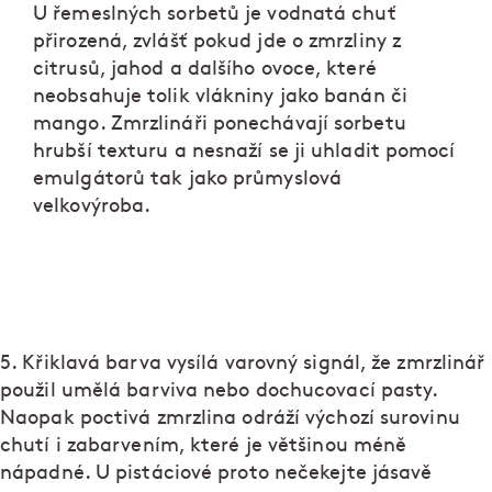
U řemeslných sorbetů je vodnatá chuť
přirozená, zvlášť pokud jde o zmrzliny z
citrusů, jahod a dalšího ovoce, které
neobsahuje tolik vlákniny jako banán či
mango. Zmrzlináři ponechávají sorbetu
hrubší texturu a nesnaží se ji uhladit pomocí
emulgátorů tak jako průmyslová
velkovýroba.
5. Křiklavá barva vysílá varovný signál, že zmrzlinář
použil umělá barviva nebo dochucovací pasty.
Naopak poctivá zmrzlina odráží výchozí surovinu
chutí i zabarvením, které je většinou méně
nápadné. U pistáciové proto nečekejte jásavě