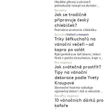
Hledáte přesný a zároveň
jednoduchý recept na domácí
filtrovanou kávu? Už nemusíte,
Suroviny
sepsali jsme ho!
Jak se tradičně
připravuje český
chlebíček?
Podrobná anatomie chlebíčku
Suroviny
Vaření s masem
Triky šéfkuchařů na
vánoční večeři – od
kapra po salát
M
M
Rybí polévka se šafránem, telecí
řízek v panko strouhance, kapr s
křenem a slaninou. Co a jak vaří
Pro inspiraci
šéfkuchaři o Vánocích?
Jak svátečně prostřít?
Tipy na vánoční
dekorace podle Yvety
Kroupové
Slavnostní hostina vyžaduje
výjimečný dekor! Jak si vánočně
ozdobit stůl – a prostor okolo něj?
Káva
Pro inspiraci
10 vánočních dárků pro
kafaře