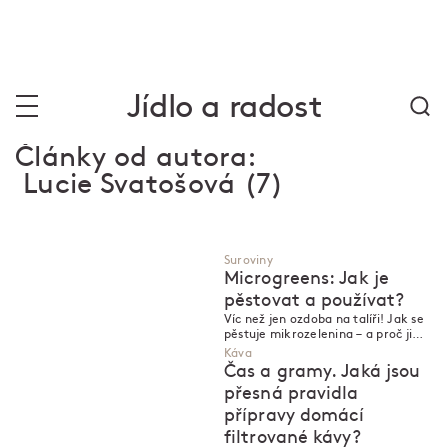
Jídlo a radost
Články od autora:
Lucie Svatošová
(7)
Suroviny
Microgreens: Jak je
pěstovat a používat?
Víc než jen ozdoba na talíři! Jak se
pěstuje mikrozelenina – a proč ji
pustit do kuchyně?
Káva
Čas a gramy. Jaká jsou
přesná pravidla
přípravy domácí
filtrované kávy?