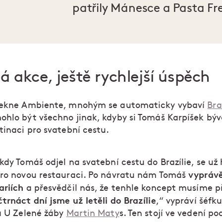
patřily Mánesce a Pasta Fr
á akce, ještě rychlejší úspěch
řekne Ambiente, mnohým se automaticky vybaví
Bra
ohlo být všechno jinak, kdyby si Tomáš Karpíšek býv
tinaci pro svatební cestu.
kdy Tomáš odjel na svatební cestu do Brazílie, se už 
vyprávě
pro novou restauraci. Po návratu nám Tomáš
ariích
a přesvědčil nás, že tenhle koncept musíme p
čtrnáct dní jsme už letěli do Brazílie
,“ vypráví šéfk
ra U Zelené žáby
Martin Maty
s. Ten stojí ve vedení p