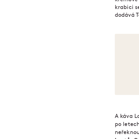
krabici s
dodává T
A káva L
po letec
neřeknou