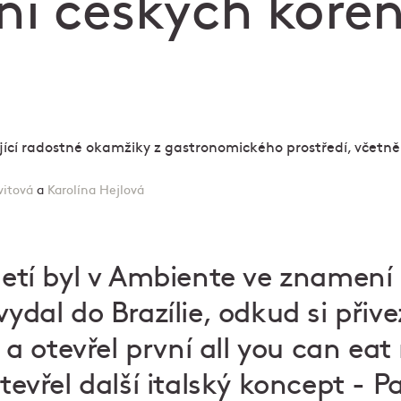
ení českých koře
vitová
a
Karolína Hejlová
iletí byl v Ambiente ve znamení
vydal do Brazílie, odkud si přive
 otevřel první all you can eat 
otevřel další italský koncept - 