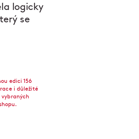
la logicky
terý se
nou edici 156
race i důležité
e vybraných
shopu.