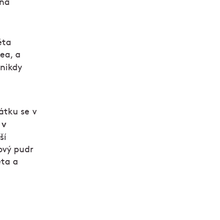
ana
éta
ea, a
 nikdy
átku se v
 v
ší
ový pudr
eta a