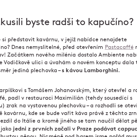
kusili byste radši to kapučíno?
si představit kavárnu, v jejíž nabídce nenajdete
no? Dnes nemyslitelné, před otevřením
Pastacaffé
n
av! Začátkem nového milénia dostalo Ambiente nab
ve Vodičkově ulici a úvahám o novém konceptu dala 
s kávou Lamborghini
směr jediná plechovka –
.
arpíškovi s Tomášem Johanovským, který otevřel a ro
é, padl v restauraci Maximilián (tehdy sousedící s
) zrak na vystavenou plechovku – a rozhodli se otevř
 kavárnu, kde se bude vařit káva právě z těchto zrn.
ezdil do Itálie a kromě jiného se tam naučil dělat p
jedni z prvních začali v Praze podávat cappu
 jako
hustou pěnou. Nicméně pod barem jsme pořád muse