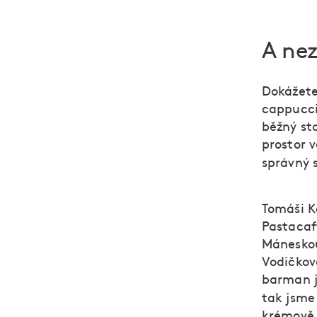
A nez
Dokážete 
cappucci
běžný st
prostor 
správný 
Tomáši K
Pastacaff
Máneskou
Vodičkově
barman j
tak jsme
krémově 