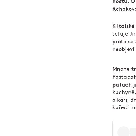
hostů
. O
Rehákov
K italské
šéfuje
Ji
proto se
neobjeví
Mnohé tr
Pastaca
patách j
kuchyně.
a kari, 
kuřecí m