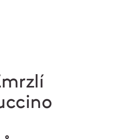
mrzlí
puccino