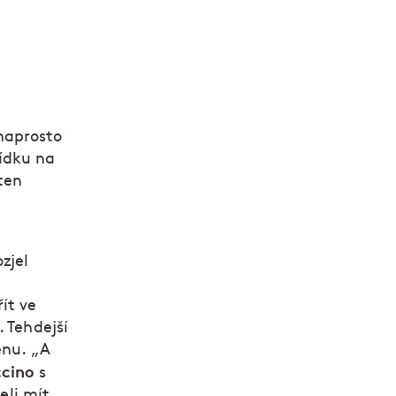
aprosto
ídku na
ten
zjel
ít ve
 Tehdejší
ěnu. „A
ccino
s
li mít