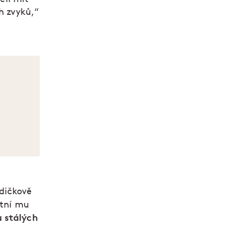
h zvyků,“
o
dičkově
stní mu
 stálých