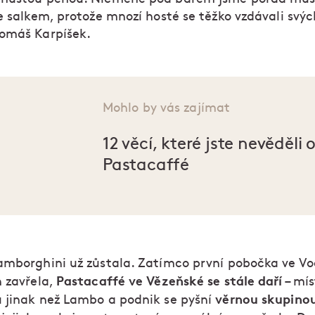
e salkem, protože mnozí hosté se těžko vzdávali svýc
omáš Karpíšek.
Mohlo by vás zajímat
12 věcí, které jste nevěděli 
Pastacaffé
amborghini už zůstala. Zatímco první pobočka ve Vo
Pastacaffé ve Vězeňské se stále daří
h zavřela,
– mí
věrnou skupinou
 jinak než Lambo a podnik se pyšní