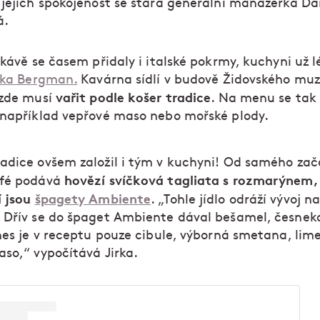
 jejich spokojenost se stará generální manažerka D
á.
 kávě se časem přidaly i italské pokrmy, kuchyni už l
rka Bergman.
Kavárna sídlí v budově Židovského muz
vařit podle košer tradice
 zde musí
. Na menu se tak
 například vepřové maso nebo mořské plody.
adice ovšem založil i tým v kuchyni! Od samého zač
hovězí svíčková tagliata s rozmarýnem,
ffé podává
í jsou
špagety Ambiente
. „Tohle jídlo odráží vývoj na
 Dřív se do špaget Ambiente dával bešamel, česnek
dnes je v receptu pouze cibule, výborná smetana, lim
aso,“ vypočítává Jirka.