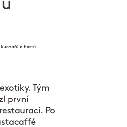
nů
 exotiky. Tým
zl první
restauraci. Po
Pastacaffé