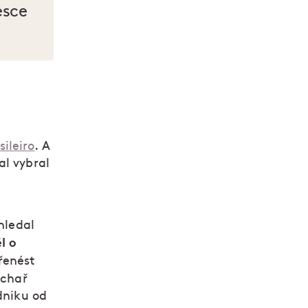
esce
sileiro
. A
al vybral
hledal
l o
řenést
uchař
odniku od