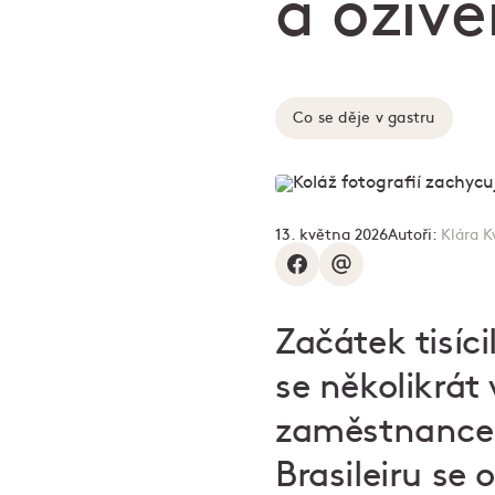
a oživ
Co se děje v gastru
13. května 2026
Autoři:
Klára K
Začátek tisíc
se několikrát 
zaměstnance a
Brasileiru se 