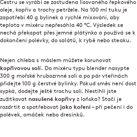
Čestru se vyrábí ze zastudena lisovaného řepkového
oleje, kopřiv a trochy petržele. Na 100 ml tuku je
zapotřebí 40 g bylinek a rychlé mixování, aby
teplota v mixéru nepřesáhla 40 °C. Výsledek se
nechá překapat přes jemné plátýnko a používá se k
dokončení polévky, do salátů, k rybě nebo steaku.
Nejen chleba s máslem můžete korunovat
kopřivovou solí.
Do mixéru typu blender nasypte
300 g mořské hrubozrnné soli a po pár vteřinách
přidejte 100 g čerstvé bylinky. Pokud směs není dost
sypká, dodejte ještě trochu soli. Nestihli jste
nasušené kopřivy
zužitkovat
z loňska? Stačí je
jako koření
rozdrtit a spotřebovat
– při pečení i do
polévek, omáček nebo dresinků.