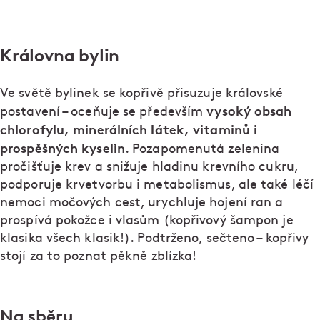
Královna bylin
Ve světě bylinek se kopřivě přisuzuje královské
vysoký obsah
postavení – oceňuje se především
chlorofylu, minerálních látek, vitaminů i
prospěšných kyselin
. Pozapomenutá zelenina
pročišťuje krev a snižuje hladinu krevního cukru,
podporuje krvetvorbu i metabolismus, ale také léčí
nemoci močových cest, urychluje hojení ran a
prospívá pokožce i vlasům (kopřivový šampon je
klasika všech klasik!). Podtrženo, sečteno – kopřivy
stojí za to poznat pěkně zblízka!
Na sběru