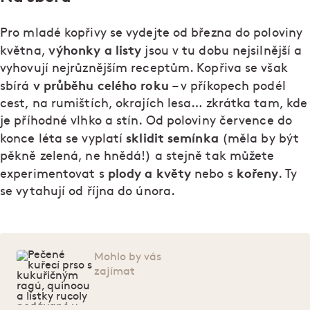
Pro mladé kopřivy se vydejte od března do poloviny
výhonky a listy
května,
jsou v tu dobu nejsilnější a
vyhovují nejrůznějším receptům. Kopřiva se však
v průběhu celého roku
sbírá
– v příkopech podél
cest, na rumištích, okrajích lesa… zkrátka tam, kde
je příhodné vlhko a stín. Od poloviny července do
sklidit semínka
konce léta se vyplatí
(měla by být
pěkně zelená, ne hnědá!) a stejně tak můžete
plody a květy
kořeny
experimentovat s
nebo s
. Ty
se vytahují od října do února.
Mohlo by vás
zajímat