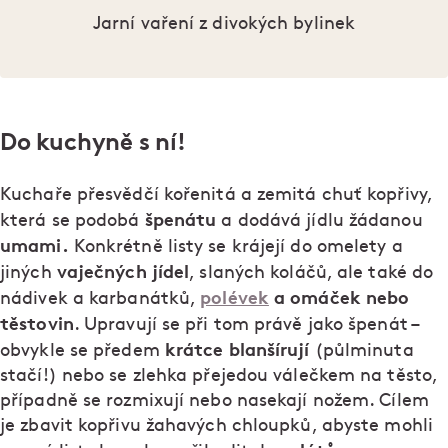
Jarní vaření z divokých bylinek
Do kuchyně s ní!
Kuchaře přesvědčí kořenitá a zemitá chuť kopřivy,
špenátu
která se podobá
a dodává jídlu žádanou
umami.
Konkrétně listy se krájejí do omelety a
vaječných jídel
jiných
, slaných koláčů, ale také do
polévek
a omáček nebo
nádivek a karbanátků,
těstovin
. Upravují se při tom právě jako špenát –
krátce blanšírují
obvykle se předem
(půlminuta
stačí!) nebo se zlehka přejedou válečkem na těsto,
případně se rozmixují nebo nasekají nožem. Cílem
je zbavit kopřivu žahavých chloupků, abyste mohli