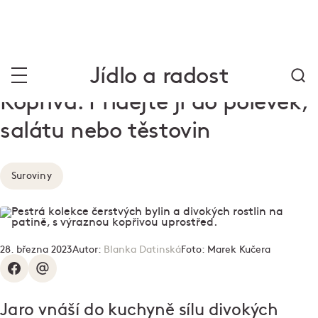
Jídlo a radost
Kopřiva. Přidejte ji do polévek,
salátu nebo těstovin
Suroviny
28. března 2023
Autor:
Blanka Datinská
Foto:
Marek Kučera
Jaro vnáší do kuchyně sílu divokých