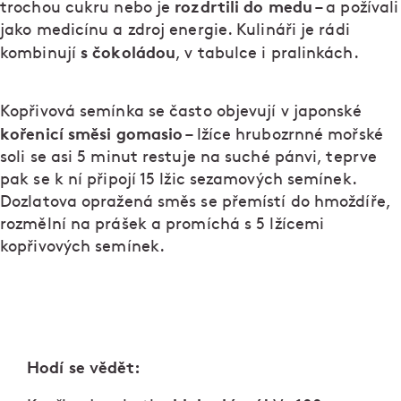
rozdrtili do medu
trochou cukru nebo je
– a požívali
jako medicínu a zdroj energie. Kulináři je rádi
s čokoládou
kombinují
, v tabulce i pralinkách.
Kopřivová semínka se často objevují v japonské
kořenicí směsi gomasio
– lžíce hrubozrnné mořské
soli se asi 5 minut restuje na suché pánvi, teprve
pak se k ní připojí 15 lžic sezamových semínek.
Dozlatova opražená směs se přemístí do hmoždíře,
rozmělní na prášek a promíchá s 5 lžícemi
kopřivových semínek.
Hodí se vědět: