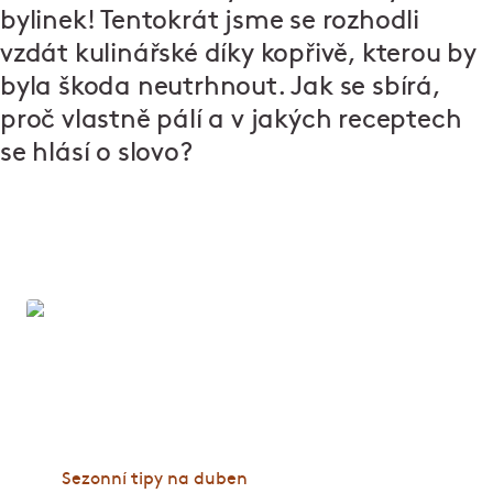
bylinek! Tentokrát jsme se rozhodli
vzdát kulinářské díky kopřivě, kterou by
byla škoda neutrhnout. Jak se sbírá,
proč vlastně pálí a v jakých receptech
se hlásí o slovo?
Sezona v dubnu
Co dalšího patří na talíř v dubnu a které tradice si
tento měsíc připomínáme?
Sezonní tipy na duben