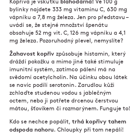
blahodárná!
Kopřiva je vskutku
Ve 100 g
bylinky najdete 333 mg vitaminu C, 630 mg
vápníku a 7,8 mg železa. Jen pro představu –
uvádí se, že stejné množství špenátu
obsahuje 52 mg vit. C, 126 mg vápníku a 4,1
mg železa. Pozoruhodný plevel, nemyslíte?
Žahavost kopřiv
způsobuje histamin, který
dráždí pokožku a mimo jiné také stimuluje
imunitní systém, zatímco pálení má na
svědomí acetylcholin. Na účinku obou látek
se navíc podílí serotonin. Zarudlou kůži
zchlaďte studenou vodou s jablečným
octem, nebo ji potřete drcenou čerstvou
mátou, šťovíkem či rozmarýnem. Funguje to!
trhá kopřivy tahem
Kdo se nechce popálit,
odspoda nahoru
. Chloupky při tom nepálí!