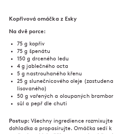
Kopřivová omáčka z Esky
Na dvě porce:
75 g kopřiv
75 g špenátu
150 g drceného ledu
4 g jablečného octa
5 g nastrouhaného křenu
25 g slunečnicového oleje (zastudena
lisovaného)
50 g vařených a oloupaných brambor
sůl a pepř dle chuti
Postup:
Všechny ingredience rozmixujte
dohladka a propasírujte. Omáčka sedí k