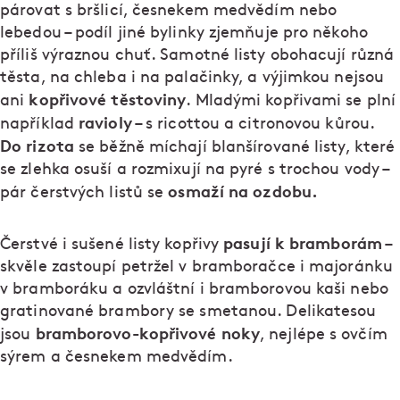
párovat s bršlicí, česnekem medvědím nebo
lebedou – podíl jiné bylinky zjemňuje pro někoho
příliš výraznou chuť. Samotné listy obohacují různá
těsta, na chleba i na palačinky, a výjimkou nejsou
kopřivové těstoviny
ani
. Mladými kopřivami se plní
ravioly
například
– s ricottou a citronovou kůrou.
Do rizota
se běžně míchají blanšírované listy, které
se zlehka osuší a rozmixují na pyré s trochou vody –
osmaží na ozdobu.
pár čerstvých listů se
pasují k bramborám
Čerstvé i sušené listy kopřivy
–
skvěle zastoupí petržel v bramboračce i majoránku
v bramboráku a ozvláštní i bramborovou kaši nebo
gratinované brambory se smetanou. Delikatesou
bramborovo-kopřivové noky
jsou
, nejlépe s ovčím
sýrem a česnekem medvědím.