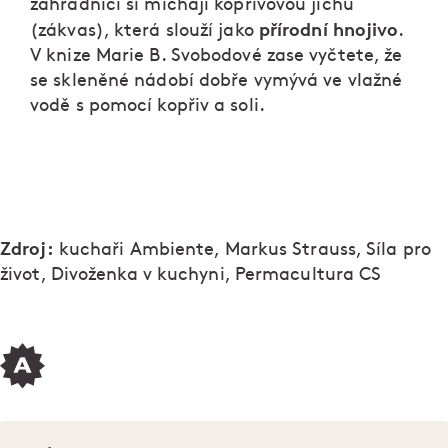
zahradníci si míchají kopřivovou jíchu
přírodní hnojivo
(zákvas), která slouží jako
.
V knize Marie B. Svobodové zase vyčtete, že
se skleněné nádobí dobře vymývá ve vlažné
vodě s pomocí kopřiv a soli.
Zdroj:
kuchaři Ambiente, Markus Strauss, Síla pro
život, Divoženka v kuchyni, Permacultura CS