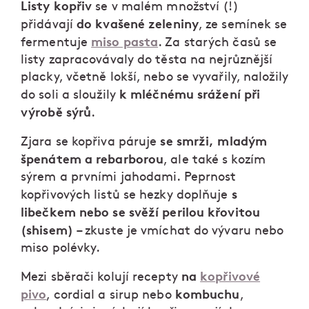
Listy kopřiv
se v malém množství (!)
do kvašené zeleniny
přidávají
, ze semínek se
miso pasta
fermentuje
. Za starých časů se
listy zapracovávaly do těsta na nejrůznější
placky, včetně lokší, nebo se vyvařily, naložily
k mléčnému srážení při
do soli a sloužily
výrobě sýrů
.
se smrži, mladým
Zjara se kopřiva páruje
špenátem a rebarborou
, ale také s kozím
sýrem a prvními jahodami. Peprnost
s
kopřivových listů se hezky doplňuje
libečkem nebo se svěží perilou křovitou
(shisem)
– zkuste je vmíchat do vývaru nebo
miso polévky.
na
kopřivové
Mezi sběrači kolují recepty
pivo
kombuchu
, cordial a sirup nebo
,