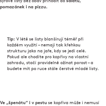
salátů,
syrové listy bez obav přihodit do
pomazánek i na pizzu.
Tip:
V létě se listy blanšírují téměř při
každém využití – nemají tak křehkou
strukturu jako na jaře, kdy se jedí celé.
Pokud ale chodíte pro kopřivy na vlastní
zahradu, stačí pravidelně ožínat porost – a
budete mít po ruce stále čerstvé mladé listy.
Ve „špenátu“ i v pestu
se kopřiva může i nemusí