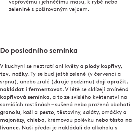
vepřovému i jehněčímu masu, k rybě nebo
zelenině s pošírovaným vejcem.
Do posledního semínka
plody kopřivy,
V kuchyni se neztratí ani květy a
tzv. nažky
. Ty se buď ještě zelené (v červenci a
opražit,
srpnu), anebo zralé (zkraje podzimu) dají
nakládat i fermentovat
. V létě se sklízejí zmíněná
kopřivová semínka
, a to ze svislého květenství na
samičích rostlinách – sušená nebo pražená obohatí
granolu
pesto
, kaši a
, těstoviny, saláty, omáčky a
těsto na
majonézy, chleba, krémovou polévku nebo
lívance
. Naši předci je nakládali do alkoholu s