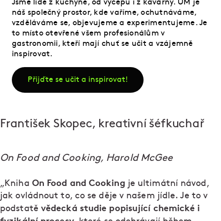
Jsme lidé z kuchyně, od výčepu i z kavárny. UM je
náš společný prostor, kde vaříme, ochutnáváme,
vzděláváme se, objevujeme a experimentujeme. Je
to místo otevřené všem profesionálům v
gastronomii, kteří mají chuť se učit a vzájemně
inspirovat.
Přijďte se učit a inspirovat!
František Skopec, kreativní šéfkuchař
On Food and Cooking, Harold McGee
On Food and Cooking
„Kniha
je ultimátní návod,
jak ovládnout to, co se děje v našem jídle. Je to v
vědecká studie popisující chemické i
podstatě
fyzikální procesy