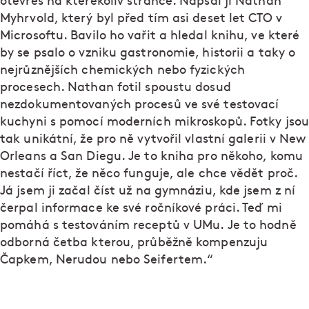
otevřeš na kterékoliv stránce. Napsal ji Nathan
Myhrvold, který byl před tím asi deset let CTO v
Microsoftu. Bavilo ho vařit a hledal knihu, ve které
by se psalo o vzniku gastronomie, historii a taky o
nejrůznějších chemických nebo fyzických
procesech. Nathan fotil spoustu dosud
nezdokumentovaných procesů ve své testovací
kuchyni s pomocí moderních mikroskopů. Fotky jsou
tak unikátní, že pro ně vytvořil vlastní galerii v New
Orleans a San Diegu. Je to kniha pro někoho, komu
nestačí říct, že něco funguje, ale chce vědět proč.
Já jsem ji začal číst už na gymnáziu, kde jsem z ní
čerpal informace ke své ročníkové práci. Teď mi
pomáhá s testováním receptů v UMu. Je to hodně
odborná četba kterou, průběžně kompenzuju
Čapkem, Nerudou nebo Seifertem.“