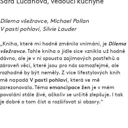
Sára Lučanová, vedoucí kuchyně
Dilema všežravce, Michael Pollan
V pasti pohlaví, Silvie Lauder
Dilema
„Kniha, které mi hodně změnila vnímání, je
všežravce
. Tahle kniha o jídle sice vznikla už hodně
dávno, ale je v ní spousta zajímavých postřehů a
zároveň věcí, které jsou pro nás samozřejmé, ale
rozhodně by být neměly. Z více lifestylových knih
V pasti pohlaví
mě napadá
, která ve mě
emancipace žen
zarezonovala. Téma
je v mém
povolání stále živé, ačkoliv se určitě zlepšuje. I tak
je dobré o tom číst a rozšiřovat si obzory.“