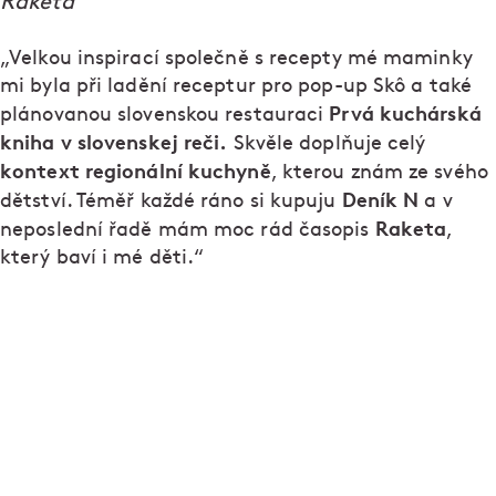
Raketa
„Velkou inspirací společně s recepty mé maminky
mi byla při ladění receptur pro pop-up Skô a také
Prvá kuchárská
plánovanou slovenskou restauraci
kniha v slovenskej reči.
Skvěle doplňuje celý
kontext regionální kuchyně
, kterou znám ze svého
Deník N
dětství. Téměř každé ráno si kupuju
a v
Raketa
neposlední řadě mám moc rád časopis
,
který baví i mé děti.“