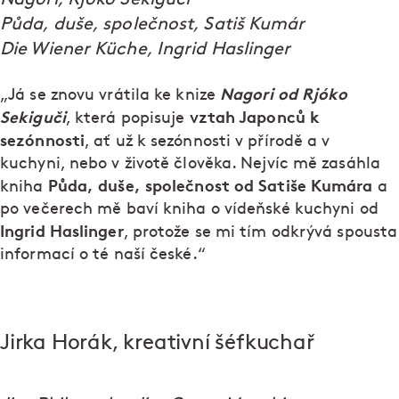
Půda, duše, společnost, Satiš Kumár
Die Wiener Küche, Ingrid Haslinger
Nagori od Rjóko
„Já se znovu vrátila ke knize
Sekiguči
vztah Japonců k
, která popisuje
sezónnosti
, ať už k sezónnosti v přírodě a v
kuchyni, nebo v životě člověka. Nejvíc mě zasáhla
Půda, duše, společnost od Satiše Kumára
kniha
a
po večerech mě baví kniha o vídeňské kuchyni od
Ingrid Haslinger
, protože se mi tím odkrývá spousta
informací o té naší české.“
Jirka Horák, kreativní šéfkuchař