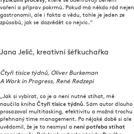
, které se odehrávají během
vaření a příprav pokrmů. Pokud má někdo rád nejen
gastronomii, ale i fakta a vědu, tohle je jeden ze
způsobů, jak se dozvědět co nejvíc.“
Jana Jelič, kreativní šéfkuchařka
Čtyři tisíce týdnů, Oliver Burkeman
A Work in Progress, René Redzepi
„Jak si vybírat, co je a není nutné stíhat, mě
Čtyři tisíce týdnů
naučila kniha
. Sám autor dlouho
prosazoval multitasking, efektivitu a možná trochu
přehnaný time management. Po nějaké době si ale
není potřeba stíhat
uvědomil, že je to nesmysl a