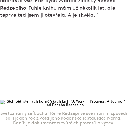
naprosto vše
Reného
. Pak bych vybrala zápisky
Redzepiho
. Tuhle knihu mám už několik let, ale
teprve teď jsem ji otevřela. A je skvělá.“
Světoznámý šéfkuchař René Redzepi ve své intimní zpovědi
sdílí jeden rok života jeho kodaňské restaurace Noma.
Deník je dokumentací tvůrčích procesů a výzev.