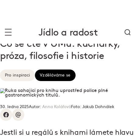
Jídlo a radost
Co se čte v UMu: kuchařky,
próza, filosofie i historie
Pro inspiraci
Vzděláváme se
30. ledna 2025
Autor:
Anna Kolářová
Foto:
Jakub Dohnálek
Jestli si u regálů s knihami lámete hlavu