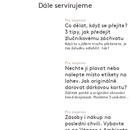
Dále servírujeme
Pro inspiraci
Co dělat, když se přejíte?
3 tipy, jak předejít
žlučníkovému záchvatu
Když to s jídlem trochu přeženete, je
čas žaludku odlehčit. Jak?
Pro inspiraci
Nechte ji plavat nebo
nalepte místo etikety na
lahev. Jak originálně
darovat dárkovou kartu?
Zážitek potěší a originální věnování
hned dvojnásob. Posíláme 3 unikátní
tipy, jak darovat dárkovou kartu.
Pro inspiraci
Zásoby i nákup na
poslední chvíli. Vybavte