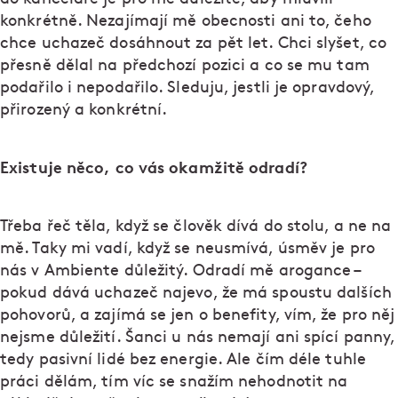
konkrétně. Nezajímají mě obecnosti ani to, čeho
chce uchazeč dosáhnout za pět let. Chci slyšet, co
přesně dělal na předchozí pozici a co se mu tam
podařilo i nepodařilo. Sleduju, jestli je opravdový,
přirozený a konkrétní.
Existuje něco, co vás okamžitě odradí?
Třeba řeč těla, když se člověk dívá do stolu, a ne na
mě. Taky mi vadí, když se neusmívá, úsměv je pro
nás v Ambiente důležitý. Odradí mě arogance –
pokud dává uchazeč najevo, že má spoustu dalších
pohovorů, a zajímá se jen o benefity, vím, že pro něj
nejsme důležití. Šanci u nás nemají ani spící panny,
tedy pasivní lidé bez energie. Ale čím déle tuhle
práci dělám, tím víc se snažím nehodnotit na