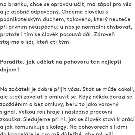
na branku, chce se opravdu učit, má zápal pro věc
a je osobně odpovědný. Chceme člověka s
podnikatelským duchem, takového, který neuteče
při prvním neúspěchu; u nás je normální chybovat,
protože i tím se člověk posouvá dál. Zároveň
stojíme o lidi, kteří ctí tým.
Poradíte, jak udělat na pohovoru ten nejlepší
dojem?
Na začátek je dobré přijít včas. Stát se může cokoli,
ale stačí zavolat a omluvit se. Když někdo dorazí se
zpožděním a bez omluvy, beru to jako varovný
signál. Velkou roli hraje i následná pracovní
zkouška. Sledujeme při ní, jak se člověk staví k práci
a jak komunikuje s kolegy. Na pohovorech s lidmi
do kanceláře je pro mě důležité, aby mluvili