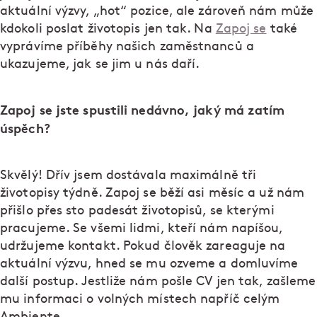
aktuální výzvy, „hot“ pozice, ale zároveň nám může
kdokoli poslat životopis jen tak. Na
Zapoj se
také
vyprávíme příběhy našich zaměstnanců a
ukazujeme, jak se jim u nás daří.
Zapoj se jste spustili nedávno, jaký má zatím
úspěch?
Skvělý! Dřív jsem dostávala maximálně tři
životopisy týdně. Zapoj se běží asi měsíc a už nám
přišlo přes sto padesát životopisů, se kterými
pracujeme. Se všemi lidmi, kteří nám napíšou,
udržujeme kontakt. Pokud člověk zareaguje na
aktuální výzvu, hned se mu ozveme a domluvíme
další postup. Jestliže nám pošle CV jen tak, zašleme
mu informaci o volných místech napříč celým
Ambiente.