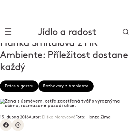
Jídlo a radost
Hanka Smítalová z HR
Ambiente: Příležitost dostane
každý
Práce v gastru
Rozhovory z Ambiente
13. dubna 2016
Autor:
Eliška Moravcová
Foto:
Honza Zima