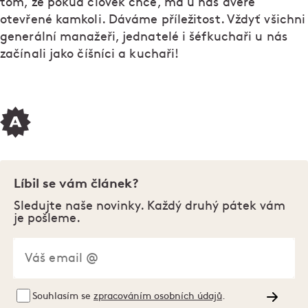
tom, že pokud člověk chce, má u nás dveře
otevřené kamkoli. Dáváme příležitost. Vždyť všichni
generální manažeři, jednatelé i šéfkuchaři u nás
začínali jako číšníci a kuchaři!
Líbil se vám článek?
Sledujte naše novinky. Každý druhý pátek vám
je pošleme.
Souhlasím se
zpracováním osobních údajů
.