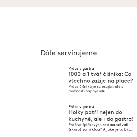
Dále servírujeme
Práce v gastru
1000 a 1 tvář číšníka: Co
všechno zažije na place?
Práce číšníka je stresující, ale s
M
M
možností happyendu.
Práce v gastru
Holky patří nejen do
kuchyně, ale i do gastra!
Proč ve špičkových restaurací vaří
M
M
(skoro) samí kluci? A jaké je to být
jediná žena v profesionální kuchyni?