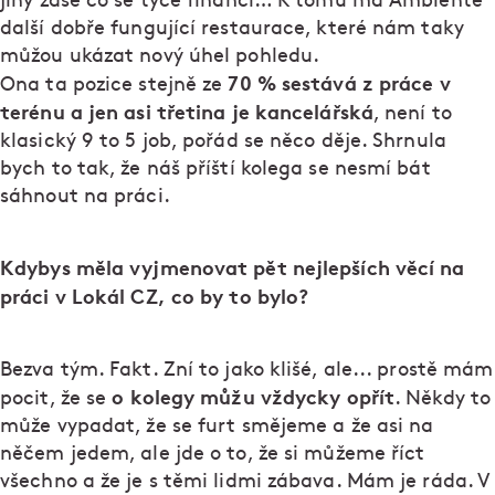
jiný zase co se týče financí… K tomu má Ambiente
další dobře fungující restaurace, které nám taky
můžou ukázat nový úhel pohledu.
70 % sestává z práce v
Ona ta pozice stejně ze
terénu a jen asi třetina je kancelářská
, není to
klasický 9 to 5 job, pořád se něco děje. Shrnula
bych to tak, že náš příští kolega se nesmí bát
sáhnout na práci.
Kdybys měla vyjmenovat pět nejlepších věcí na
práci v Lokál CZ, co by to bylo?
Bezva tým. Fakt. Zní to jako klišé, ale... prostě mám
o kolegy můžu vždycky opřít
pocit, že se
. Někdy to
může vypadat, že se furt smějeme a že asi na
něčem jedem, ale jde o to, že si můžeme říct
všechno a že je s těmi lidmi zábava. Mám je ráda. V