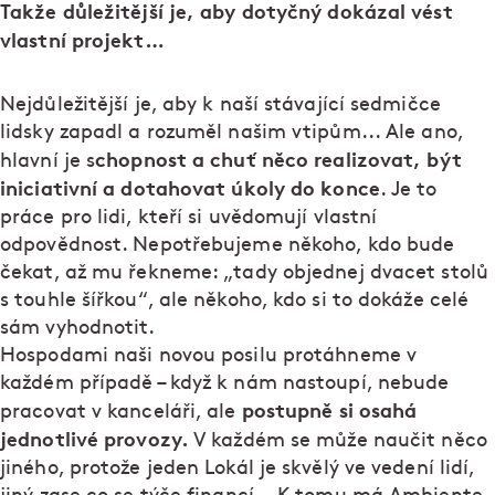
Takže důležitější je, aby dotyčný dokázal vést
vlastní projekt…
Nejdůležitější je, aby k naší stávající sedmičce
lidsky zapadl a rozuměl našim vtipům... Ale ano,
chopnost a chuť něco realizovat, být
hlavní je s
iniciativní a dotahovat úkoly do konce
. Je to
práce pro lidi, kteří si uvědomují vlastní
odpovědnost. Nepotřebujeme někoho, kdo bude
čekat, až mu řekneme: „tady objednej dvacet stolů
s touhle šířkou“, ale někoho, kdo si to dokáže celé
sám vyhodnotit.
Hospodami naši novou posilu protáhneme v
každém případě – když k nám nastoupí, nebude
postupně si osahá
pracovat v kanceláři, ale
jednotlivé provozy.
V každém se může naučit něco
jiného, protože jeden Lokál je skvělý ve vedení lidí,