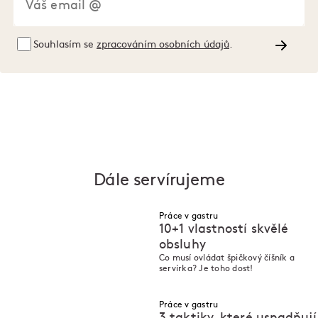
Souhlasím se
zpracováním osobních údajů
.
Dále servírujeme
Práce v gastru
10+1 vlastností skvělé
obsluhy
Co musí ovládat špičkový číšník a
M
M
servírka? Je toho dost!
Práce v gastru
3 taktiky, které usnadňují