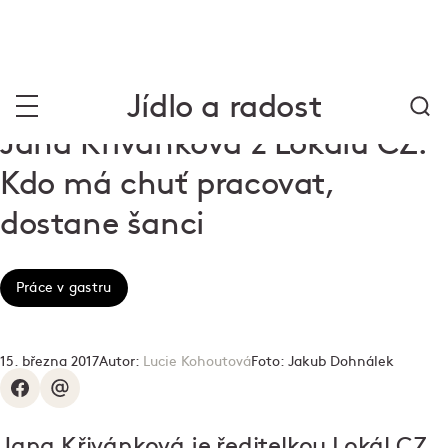
Jídlo a radost
Jana Křivánková z Lokálu CZ:
Kdo má chuť pracovat,
dostane šanci
Práce v gastru
15. března 2017
Autor:
Lucie Kohoutová
Foto:
Jakub Dohnálek
Jana Křivánková je ředitelkou Lokál CZ,