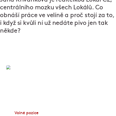
centrálního mozku všech Lokálů. Co
obnáší práce ve velíně a proč stojí za to,
i když si kvůli ní už nedáte pivo jen tak
někde?
Zapoj se!
Dělá vám radost dobré jídlo, skvělá parta lidí a
úsměv na tváři hosta? Zamiřte na web Zapoj se a
začněte pracovat v některém z podniků Ambiente.
Volné pozice