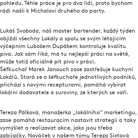
pohledu. Téhle práce je pro dva lidi, proto bychom
rádi našli k Michalovi druhého do party.
Lukáš Svoboda, náš master bartender, každý týden
objíždí všechny Lokály a spolu se svým létajícím
výčepním Lubošem Dupákem kontroluje kvalitu
piva. Jak sám říká, má tu nejlepší práci na světě,
může totiž oficiálně pít pivo v práci.
Šéfkuchař Marek Janouch zase zastřešuje kuchyni
Lokálů. Stará se o šéfkuchaře jednotlivých podniků,
přichází s novými recepturami, pomáhá vybírat
lokální dodavatele a suroviny, ze kterých se vaří.
Tereza Pálková, manažerka „lokálního“ marketingu,
zase pomáhá restauracím nastavit strategii a taky
vymýšlet a realizovat akce, jako jsou třeba
zabijačky. Nováček v našem týmu Tereza Sixtová