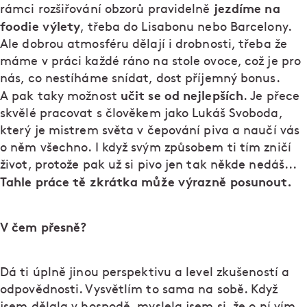
jezdíme na
rámci rozšiřování obzorů pravidelně
foodie výlety
, třeba do Lisabonu nebo Barcelony.
Ale dobrou atmosféru dělají i drobnosti, třeba že
máme v práci každé ráno na stole ovoce, což je pro
nás, co nestíháme snídat, dost příjemný bonus.
učit se od nejlepších
A pak taky možnost
. Je přece
skvělé pracovat s člověkem jako Lukáš Svoboda,
který je mistrem světa v čepování piva a naučí vás
o něm všechno. I když svým způsobem ti tím zničí
život, protože pak už si pivo jen tak někde nedáš...
Tahle práce tě zkrátka může výrazně posunout.
V čem přesně?
Dá ti úplně jinou perspektivu a level zkušeností a
odpovědnosti. Vysvětlím to sama na sobě. Když
jsem dělala v hospodě, myslela jsem si, že o ní vím