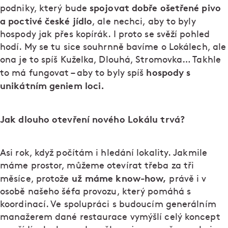
spojovat dobře ošetřené pivo
podniky, který bude
a poctivé české jídlo
, ale nechci, aby to byly
hospody jak přes kopírák. I proto se svěží pohled
hodí. My se tu sice souhrnně bavíme o Lokálech, ale
ona je to spíš Kuželka, Dlouhá, Stromovka… Takhle
hospody s
to má fungovat – aby to byly spíš
unikátním geniem loci.
Jak dlouho otevření nového Lokálu trvá?
Asi rok, když počítám i hledání lokality. Jakmile
máme prostor, můžeme otevírat třeba za tři
už máme know-how,
měsíce, protože
právě i v
osobě našeho šéfa provozu, který pomáhá s
koordinací. Ve spolupráci s budoucím generálním
manažerem dané restaurace vymýšlí celý koncept