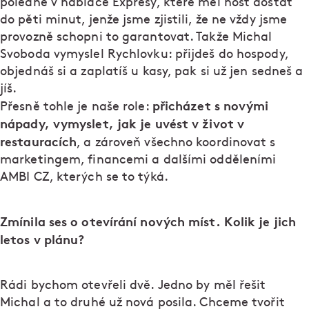
poledne v nabídce Expresy, které měl host dostat
do pěti minut, jenže jsme zjistili, že ne vždy jsme
provozně schopni to garantovat. Takže Michal
Svoboda vymyslel Rychlovku: přijdeš do hospody,
objednáš si a zaplatíš u kasy, pak si už jen sedneš a
jíš.
přicházet s novými
Přesně tohle je naše role:
nápady, vymyslet, jak je uvést v život v
restauracích
, a zároveň všechno koordinovat s
marketingem, financemi a dalšími odděleními
AMBI CZ, kterých se to týká.
Zmínila ses o otevírání nových míst. Kolik je jich
letos v plánu?
Rádi bychom otevřeli dvě. Jedno by měl řešit
Michal a to druhé už nová posila. Chceme tvořit