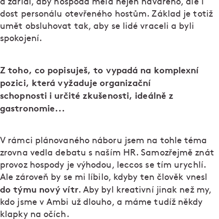
a zařídí, aby hospoda měla nejen navařeno, ale i
dost personálu otevřeného hostům. Základ je totiž
umět obsluhovat tak, aby se lidé vraceli a byli
spokojení.
Z toho, co popisuješ, to vypadá na komplexní
pozici, která vyžaduje organizační
schopnosti i určité zkušenosti, ideálně z
gastronomie...
V rámci plánovaného náboru jsem na tohle téma
zrovna vedla debatu s naším HR. Samozřejmě znát
provoz hospody je výhodou, leccos se tím urychlí.
Ale zároveň by se mi líbilo, kdyby ten člověk vnesl
do týmu nový vítr
. Aby byl kreativní jinak než my,
kdo jsme v Ambi už dlouho, a máme tudíž někdy
klapky na očích.