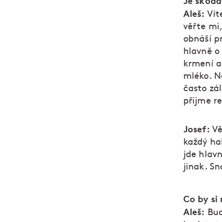
Je škoda
Aleš:
Víte
věřte mi,
obnáší pr
hlavně o 
krmení a 
mléko. N
často zál
přijme re
Josef:
Vě
každý hal
jde hlavn
jinak. S
Co by si
Aleš:
Bud