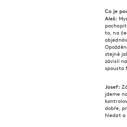
Co je po
Aleš:
Mys
pochopit
to, na č
objednáv
Opožděn
stejně j
závislí n
spousta 
Josef:
Zá
jdeme na 
kontrolo
dobře, p
hledat a