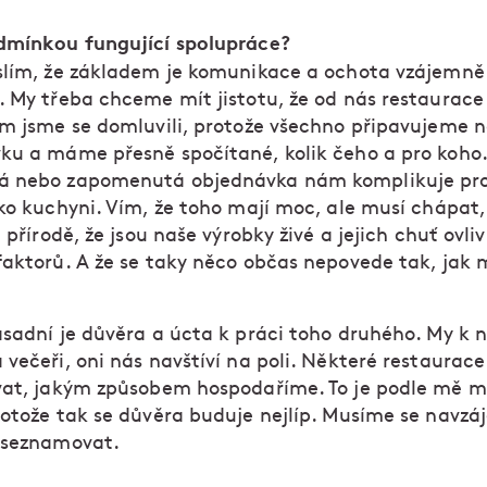
dmínkou fungující spolupráce?
lím, že základem je komunikace a ochota vzájemně
. My třeba chceme mít jistotu, že od nás restaurac
em jsme se domluvili, protože všechno připavujeme 
ku a máme přesně spočítané, kolik čeho a pro koho.
á nebo zapomenutá objednávka nám komplikuje pr
ako kuchyni. Vím, že toho mají moc, ale musí chápat,
a přírodě, že jsou naše výrobky živé a jejich chuť ovli
faktorů. A že se taky něco občas nepovede tak, jak 
sadní je důvěra a úcta k práci toho druhého. My k 
večeři, oni nás navštíví na poli. Některé restaurace 
vat, jakým způsobem hospodaříme. To je podle mě 
rotože tak se důvěra buduje nejlíp. Musíme se navzá
 seznamovat.