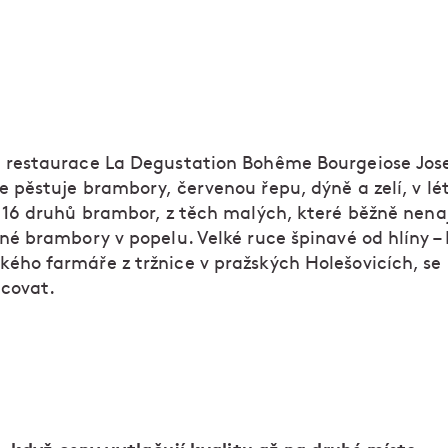
l restaurace La Degustation Bohême Bourgeiose Jos
e pěstuje brambory, červenou řepu, dýně a zelí, v lé
e 16 druhů brambor, z těch malých, které běžně nena
ené brambory v popelu. Velké ruce špinavé od hlíny –
ého farmáře z tržnice v pražských Holešovicích, se
acovat.