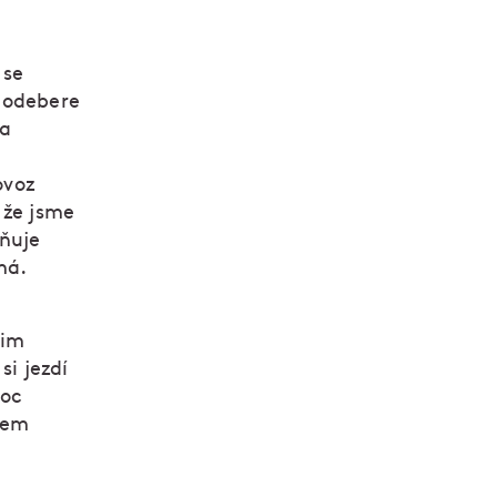
 se
e odebere
na
ovoz
 že jsme
vňuje
má.
nim
si jezdí
moc
jem