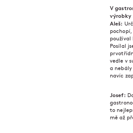
V gastro
výrobky 
Aleš:
Urči
pochopí, 
používal 
Posílal 
prvotřídn
vedle v s
a nebály 
navíc zap
Josef:
Do
gastrono
to nejle
mě až př