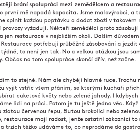
stěji brání spolupráci mezi zemědělcem a restaura
o první mě napadá kapacita. Jsme malovýrobci, a t
 splnit každou poptávku a dodat zboží v takovém 
í provozy vyžadují. Někteří zemědělci proto zásobují
a jen restaurace v nejbližším okolí. Dalším důvodem
 Restaurace potřebují průběžné zásobování a jezdit
t týdně, to není jen tak. No a velkou otázkou jsou s
ny. Občas na tom spolupráce skončí dřív, než začne.
dím to stejně. Nám ale chybějí hlavně ruce. Trochu 
 vyjít vstříc všem přáním, se kterými kuchaři přich
sbírat cuketové květy nebo zelené jahody. I kdybych
me lidi na práci. Potom je tu ještě jedna věc. Když
u zlatou červenou řepu, žlutou brokolici nebo zeleno
 restaurace mají radost, jenže ostatní zákazníci to 
a trzích těžko udáváme to, co neprodáme do gastra