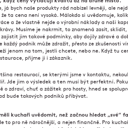
, když ceny vytlačují kvalitu až na druhé místo.
, já bych naše produkty rád nabízel levněji, ale nejd
 že ta cena není vysoká. Málokdo si uvědomuje, kolik
áce a že vlastně nejde o výrobní náklady a naši kaps
krávy. Musíme je nakrmit, to znamená zasít, sklidit,
zajistit jim takové podmínky, aby dojily zdravé a do
e každý podnik může zdražit, přesto ze zkušenosti ví
eží jenom na tom, jestli chcete, nebo ne. Když tu c
staurace, přijme ji i zákazník.
tšina restaurací, se kterými jsme v kontaktu, nekou
íř. Jde jim o výsledek a ten musí být perfektní. Po
ě o zdraví, chuť a zážitek pro hosty, hned se spolup
nad bude takových podniků přibývat.
 měli kuchaři uvědomit, než začnou hledat „své“ f
e to pro ně náročnější, a nejen finančně. Pro kuchař