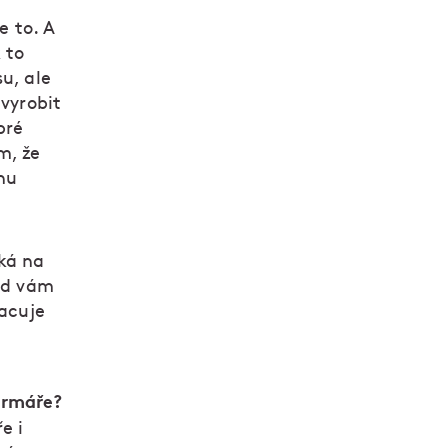
e to. A
 to
u, ale
 vyrobit
bré
m, že
enu
ká na
kud vám
racuje
armáře?
e i