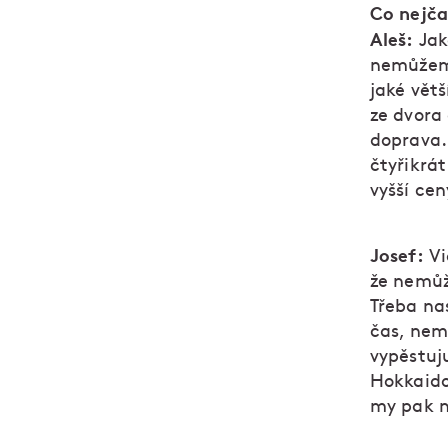
Co nejča
Aleš:
Jak
nemůžeme
jaké větš
ze dvora 
doprava.
čtyřikrá
vyšší ce
Josef:
Vi
že nemůžu
Třeba na
čas, nemá
vypěstuj
Hokkaido,
my pak n