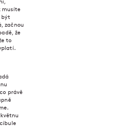
ní,
ž musíte
 být
á, začnou
padě, že
že to
platí.
padá
dnu
 co právě
tupně
íme.
 květnu
 cibule