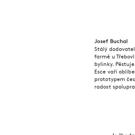
Josef Buchal
Stálý dodavate
farmě u Třebovl
bylinky. Pěstuj
Esce vaří oblíb
prototypem česk
radost spolupr