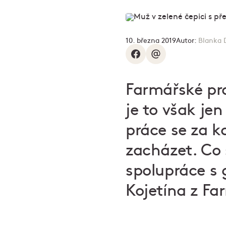
10. března 2019
Autor:
Blanka 
Farmářské pro
je to však je
práce se za 
zacházet. Co 
spolupráce s 
Kojetína z Fa