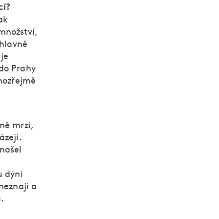
cí?
ak
množství,
 hlavně
 je
 do Prahy
amozřejmě
mě mrzí,
ázejí.
 našel
u dýni
neznají a
.