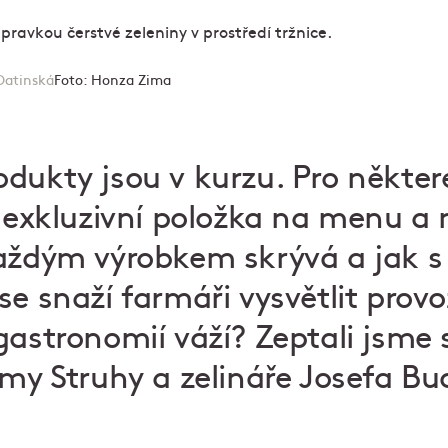
Datinská
Foto:
Honza Zima
dukty jsou v kurzu. Pro někter
n exkluzivní položka na menu a n
každým výrobkem skrývá a jak s
se snaží farmáři vysvětlit prov
gastronomií váží? Zeptali jsme 
rmy Struhy a zelináře Josefa Bu