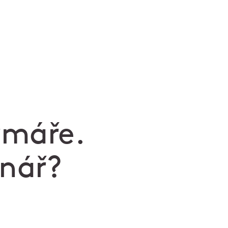
rmáře.
inář?