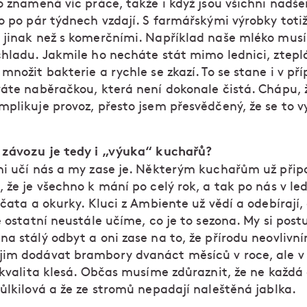
o znamená víc práce, takže i když jsou všichni nadše
to po pár týdnech vzdají. S farmářskými výrobky toti
 jinak než s komerčními. Například naše mléko musí
chladu. Jakmile ho necháte stát mimo lednici, ztepl
množit bakterie a rychle se zkazí. To se stane i v pří
váte naběračkou, která není dokonale čistá. Chápu, 
plikuje provoz, přesto jsem přesvědčený, že se to vy
 závozu je tedy i „výuka“ kuchařů?
i učí nás a my zase je. Některým kuchařům už při
 že je všechno k mání po celý rok, a tak po nás v le
jčata a okurky. Kluci z Ambiente už vědí a odebírají,
e ostatní neustále učíme, co je to sezona. My si pos
a stálý odbyt a oni zase na to, že přírodu neovlivn
im dodávat brambory dvanáct měsíců v roce, ale v
 kvalita klesá. Občas musíme zdůraznit, že ne každá
ůlkilová a že ze stromů nepadají naleštěná jablka.