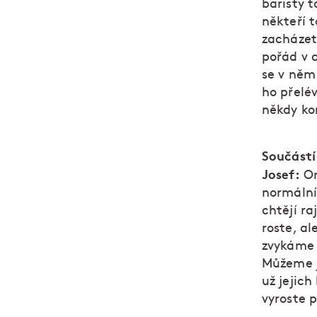
baristy t
někteří 
zacházet
pořád v 
se v něm 
ho přelé
někdy kom
Součástí
Josef:
On
normální,
chtějí ra
roste, al
zvykáme n
Můžeme j
už jejich
vyroste p