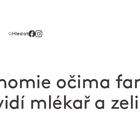
Hledat
nomie očima fa
vidí mlékař a zel