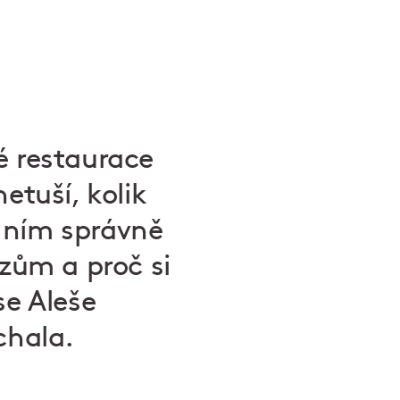
é restaurace
etuší, kolik
 ním správně
ozům a proč si
se Aleše
chala.