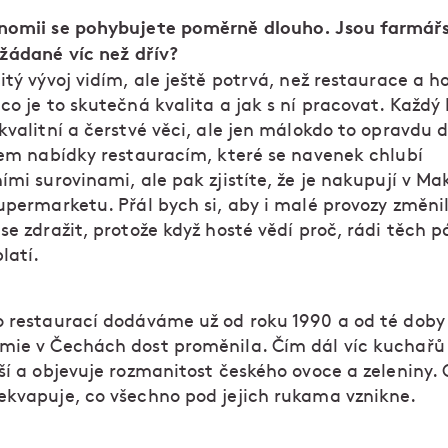
nomii se pohybujete poměrně dlouho. Jsou farmář
žádané víc než dřív?
tý vývoj vidím, ale ještě potrvá, než restaurace a h
co je to skutečná kvalita a jak s ní pracovat. Každý
kvalitní a čerstvé věci, ale jen málokdo to opravdu d
jsem nabídky restauracím, které se navenek chlubí
ími surovinami, ale pak zjistíte, že je nakupují v M
upermarketu. Přál bych si, aby i malé provozy změnil
se zdražit, protože když hosté vědí proč, rádi těch p
latí.
 restaurací dodáváme už od roku 1990 a od té doby
mie v Čechách dost proměnila. Čím dál víc kuchařů 
pší a objevuje rozmanitost českého ovoce a zeleniny.
ekvapuje, co všechno pod jejich rukama vznikne.