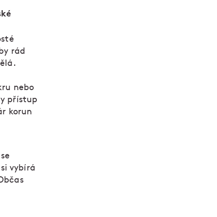
ské
osté
 by rád
ělá.
akru nebo
y přístup
ár korun
 se
si vybírá
 Občas