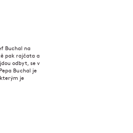
ef Buchal na
tě pak rajčata a
jdou odbyt, se v
 Pepa Buchal je
 kterým je