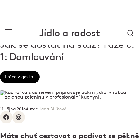
Jídlo a radost
Jak se dostat na stáž? Fáze č.
1: Domlouvání
Práce v gastru
11. října 2016
Autor:
Jana Bilíková
Máte chuť cestovat a podívat se pěkně