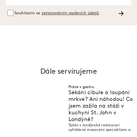
Souhlasím se
zpracováním osobních údajů
.
Dále servírujeme
Práce v gastru
Sekání cibule a loupání
mrkve? Ani náhodou! Co
jsem zažila na stáži v
kuchyni St. John v
M
M
Londýně?
Týden v londýnské restaurací
vyhlášené masovými specialitami a
tradiční britskou kuchyní by se dal