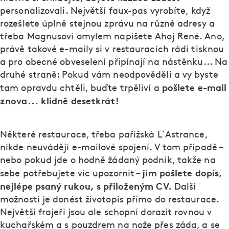
personalizovali. Největší faux-pas vyrobíte, když
rozešlete úplně stejnou zprávu na různé adresy a
třeba Magnusovi omylem napíšete Ahoj René. Ano,
právě takové e-maily si v restauracích rádi tisknou
a pro obecné obveselení připínají na nástěnku... Na
druhé straně: Pokud vám neodpověděli a vy byste
pošlete e-mail
tam opravdu chtěli, buďte trpěliví a
znova... klidně desetkrát!
Některé restaurace, třeba pařížská L´Astrance,
nikde neuvádějí e-mailové spojení. V tom případě –
nebo pokud jde o hodně žádaný podnik, takže na
jim pošlete dopis,
sebe potřebujete víc upozornit –
nejlépe psaný rukou, s přiloženým CV.
Další
možností je donést životopis přímo do restaurace.
Největší frajeři jsou ale schopní dorazit rovnou v
kuchařském a s pouzdrem na nože přes záda, a se