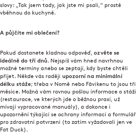
slovy: „Tak jsem tady, jak jste mi psali,“ prostě
vběhnou do kuchyně.
A půjčíte mi oblečení?
ozvěte se
Pokud dostanete kladnou odpověď,
ideálně do tří dnů
. Nejspíš vám hned navrhnou
možné termíny anebo se zeptají, kdy byste chtěli
upozorní na minimální
přijet. Někde vás raději
délku stáže
; třeba v Nomě nebo Fävikenu to jsou tři
měsíce. Možná vám rovnou pošlou informace o stáži
(restaurace, ve kterých jde o běžnou praxi, už
mívají vypracované manuály), a dokonce i
upozornění týkající se ochrany informací a formulář
pro zdravotní potvrzení (to zatím vyžadovali jen ve
Fat Duck).