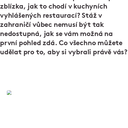
zblízka, jak to chodí v kuchyních
vyhlášených restaurací? Stáž v
zahraničí vůbec nemusí být tak
nedostupná, jak se vám možná na
první pohled zdá. Co všechno můžete
udělat pro to, aby si vybrali právě vás?
Zapoj se!
Dělá vám radost dobré jídlo, skvělá parta lidí a
úsměv na tváři hosta? Zamiřte na web Zapoj se a