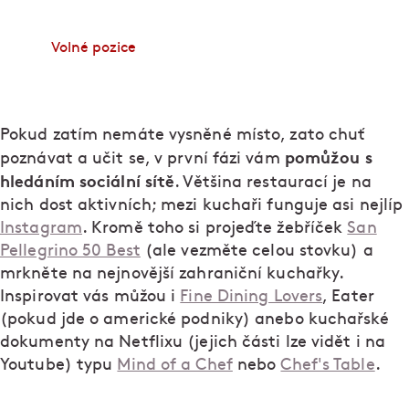
začněte pracovat v některém z podniků Ambiente.
Volné pozice
Pokud zatím nemáte vysněné místo, zato chuť
pomůžou s
poznávat a učit se, v první fázi vám
hledáním sociální sítě
. Většina restaurací je na
nich dost aktivních; mezi kuchaři funguje asi nejlíp
Instagram
. Kromě toho si projeďte žebříček
San
Pellegrino 50 Best
(ale vezměte celou stovku) a
mrkněte na nejnovější zahraniční kuchařky.
Inspirovat vás můžou i
Fine Dining Lovers
, Eater
(pokud jde o americké podniky) anebo kuchařské
dokumenty na Netflixu (jejich části lze vidět i na
Youtube) typu
Mind of a Chef
nebo
Chef's Table
.