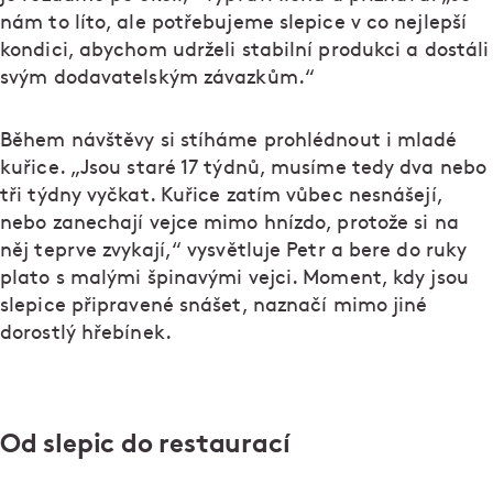
nám to líto, ale potřebujeme slepice v co nejlepší
kondici, abychom udrželi stabilní produkci a dostáli
svým dodavatelským závazkům.“
Během návštěvy si stíháme prohlédnout i mladé
kuřice. „Jsou staré 17 týdnů, musíme tedy dva nebo
tři týdny vyčkat. Kuřice zatím vůbec nesnášejí,
nebo zanechají vejce mimo hnízdo, protože si na
něj teprve zvykají,“ vysvětluje Petr a bere do ruky
plato s malými špinavými vejci. Moment, kdy jsou
slepice připravené snášet, naznačí mimo jiné
dorostlý hřebínek.
Od slepic do restaurací