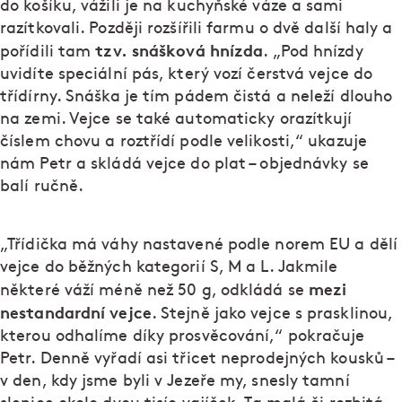
do košíku, vážili je na kuchyňské váze a sami
razítkovali. Později rozšířili farmu o dvě další haly a
tzv. snášková hnízda
pořídili tam
. „Pod hnízdy
uvidíte speciální pás, který vozí čerstvá vejce do
třídírny. Snáška je tím pádem čistá a neleží dlouho
na zemi. Vejce se také automaticky orazítkují
číslem chovu a roztřídí podle velikosti,“ ukazuje
nám Petr a skládá vejce do plat – objednávky se
balí ručně.
„Třídička má váhy nastavené podle norem EU a dělí
vejce do běžných kategorií S, M a L. Jakmile
mezi
některé váží méně než 50 g, odkládá se
nestandardní vejce
. Stejně jako vejce s prasklinou,
kterou odhalíme díky prosvěcování,“ pokračuje
Petr. Denně vyřadí asi třicet neprodejných kousků –
v den, kdy jsme byli v Jezeře my, snesly tamní