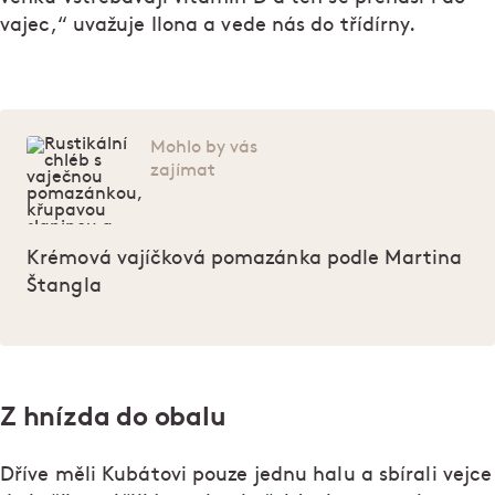
vajec,“ uvažuje Ilona a vede nás do třídírny.
Mohlo by vás
zajímat
Krémová vajíčková pomazánka podle Martina
Štangla
Z hnízda do obalu
Dříve měli Kubátovi pouze jednu halu a sbírali vejce