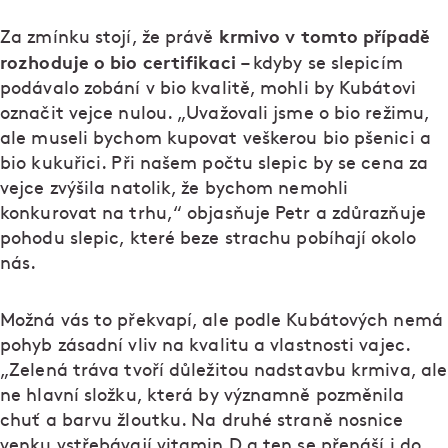
krmivo v tomto případě
Za zmínku stojí, že právě
rozhoduje o bio certifikaci
– kdyby se slepicím
podávalo zobání v bio kvalitě, mohli by Kubátovi
označit vejce nulou. „Uvažovali jsme o bio režimu,
ale museli bychom kupovat veškerou bio pšenici a
bio kukuřici. Při našem počtu slepic by se cena za
vejce zvýšila natolik, že bychom nemohli
konkurovat na trhu,“ objasňuje Petr a zdůrazňuje
pohodu slepic, které beze strachu pobíhají okolo
nás.
Možná vás to překvapí, ale podle Kubátových nemá
pohyb zásadní vliv na kvalitu a vlastnosti vajec.
„Zelená tráva tvoří důležitou nadstavbu krmiva, ale
ne hlavní složku, která by významně pozměnila
chuť a barvu žloutku. Na druhé straně nosnice
venku vstřebávají vitamin D a ten se přenáší i do