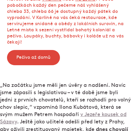
pobočkách každý den pečeme náš vyhlášený
chleba 33, chleba 66 je dostupný každý pátek do
vyprodání. V Karlíně na vás čeká restaurace, kde
servírujeme snídaně a obědy z lokálních surovin, na
Letné místa k sezení vystřídal bohatý koloniál a
pečivo. Loupáky, buchty, bábovky i koláče už na vás
čekají!
Pečivo až domů
„Na začátku jsme měli jen úvěry a nadšení. Navíc
jsme zápasili s legislativou – v té době jsme byli
jedni z prvních chovatelů, kteří se rozhodli pro volný
chov slepic,“ vzpomíná Ilona Kubátová, která se
svým mužem Petrem hospodaří
v Jezeře kousek od
Sázavy
. Ještě jako učitelé odešli před lety z Prahy,
dnes chovají
aby oživili zrestituovaný majetek, kde