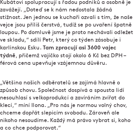
Kubátovi spolupracují s řadou podniků a osobně je
zavážejí. „Doteď se k nám nedostala žádná
stížnost. Jen jednou se kuchaři ozvali s tím, že naše
vejce jsou příliš čerstvá, tudíž se po uvaření špatně
loupou. Po domluvě jsme je proto nechávali odležet
ve skladu,“ sdílí Petr, který co týden zásobuje i
Tam zpracují asi 3600 vajec
karlínskou Esku.
týdně
, přičemž vajíčko stojí okolo 6 Kč bez DPH –
férová cena upevňuje vzájemnou důvěru.
„Většina našich odběratelů se zajímá hlavně o
způsob chovu. Společnost dospívá a spousta lidí
nesouhlasí s velkoprodukcí a zavíráním zvířat do
klecí,“ míní Ilona. „Pro nás je normou volný chov,
chceme dopřát slepicím svobodu. Zároveň ale
nikoho nesoudíme. Každý má právo vybrat si, koho
a co chce podporovat.“