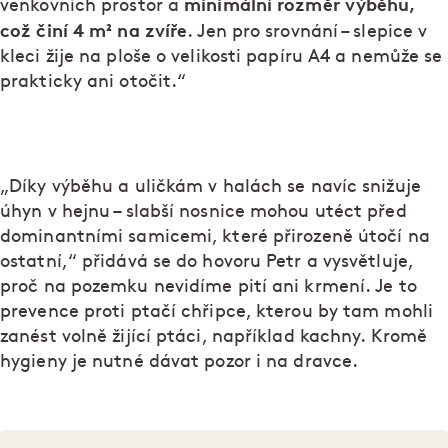
minimální rozměr výběhu,
venkovních prostor a
což činí 4 m² na zvíře
. Jen pro srovnání – slepice v
kleci žije na ploše o velikosti papíru A4 a nemůže se
prakticky ani otočit.“
„Díky výběhu a uličkám v halách se navíc snižuje
úhyn v hejnu – slabší nosnice mohou utéct před
dominantními samicemi, které přirozeně útočí na
ostatní,“ přidává se do hovoru Petr a vysvětluje,
proč na pozemku nevidíme pití ani krmení. Je to
prevence proti ptačí chřipce, kterou by tam mohli
zanést volně žijící ptáci, například kachny. Kromě
hygieny je nutné dávat pozor i na dravce.