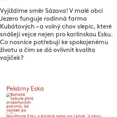
Vyjíždíme směr Sázava! V malé obci
Jezero funguje rodinná farma
Kubátových – a volný chov slepic, které
snášejí vejce nejen pro karlínskou Esku.
Co nosnice potřebují ke spokojenému
životu a čím se dá ovlivnit kvalita
vajíček?
Pekárny Eska
Navštivte Esku
v Karlíně
nebo
na Letné
. V obou