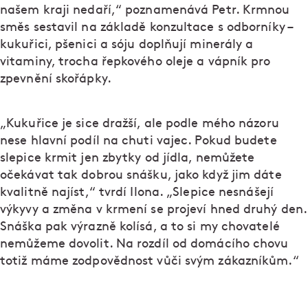
našem kraji nedaří,“ poznamenává Petr. Krmnou
směs sestavil na základě konzultace s odborníky –
kukuřici, pšenici a sóju doplňují minerály a
vitaminy, trocha řepkového oleje a vápník pro
zpevnění skořápky.
„Kukuřice je sice dražší, ale podle mého názoru
nese hlavní podíl na chuti vajec. Pokud budete
slepice krmit jen zbytky od jídla, nemůžete
očekávat tak dobrou snášku, jako když jim dáte
kvalitně najíst,“ tvrdí Ilona. „Slepice nesnášejí
výkyvy a změna v krmení se projeví hned druhý den.
Snáška pak výrazně kolísá, a to si my chovatelé
nemůžeme dovolit. Na rozdíl od domácího chovu
totiž máme zodpovědnost vůči svým zákazníkům.“