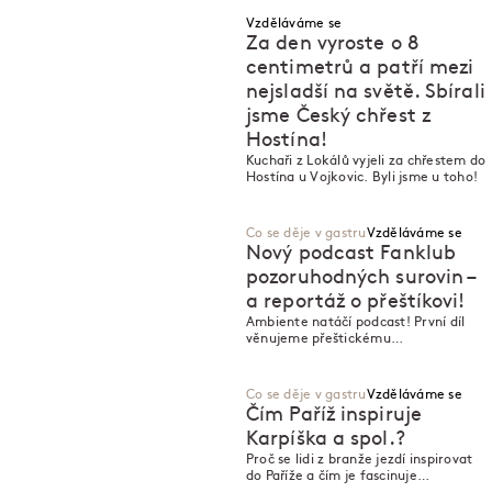
Vzděláváme se
Za den vyroste o 8
centimetrů a patří mezi
nejsladší na světě. Sbírali
jsme Český chřest z
M
M
Hostína!
Kuchaři z Lokálů vyjeli za chřestem do
Hostína u Vojkovic. Byli jsme u toho!
Co se děje v gastru
Vzděláváme se
Nový podcast Fanklub
pozoruhodných surovin –
a reportáž o přeštíkovi!
M
M
Ambiente natáčí podcast! První díl
věnujeme přeštickému
černostrakatému praseti, a tak jsme
se za ním vydali do Mladotic na
Plzeňsku. Pojeďte s námi!
Co se děje v gastru
Vzděláváme se
Čím Paříž inspiruje
Karpíška a spol.?
Proč se lidi z branže jezdí inspirovat
M
M
do Paříže a čím je fascinuje