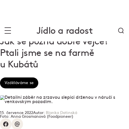
Jídlo a radost
Jak se pozná dobré vejce?
Ptali jsme se na farmě
u Kubátů
Vzděláváme se
15. července 2022
Autor:
Blanka Datinská
Foto:
Anna Grosmanová (Foodpioneer)