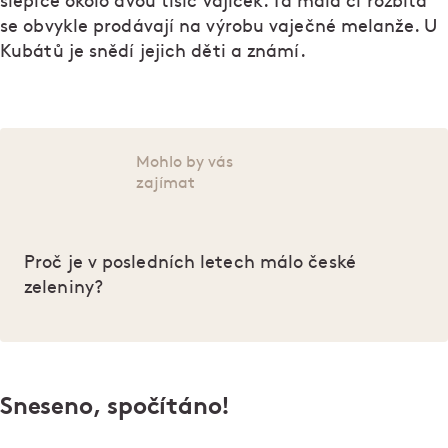
slepice okolo dvou tisíc vajíček. Ta malá či rozbitá
se obvykle prodávají na výrobu vaječné melanže. U
Kubátů je snědí jejich děti a známí.
Mohlo by vás
zajímat
Proč je v posledních letech málo české
zeleniny?
Sneseno, spočítáno!