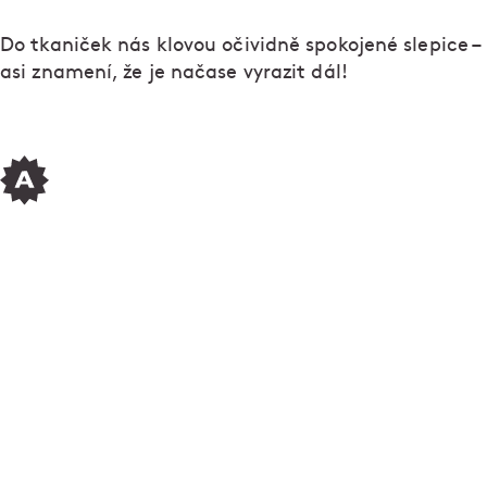
Do tkaniček nás klovou očividně spokojené slepice –
asi znamení, že je načase vyrazit dál!
Pozoruhodné vejce!
Druhý díl podcastu o vejcích si poslechnete na
Soundcloud
nebo
Spotify
. S reportérkou Annou
Grosmanovou navštívíte Kubátovi a šéfkuchaře
Esky Martina Štangla, který se rozpovídal o kvalitě
vajec z pohledu restaurace. Mimoto se dozvíte, jak
správně vyšlehat bílkový sníh nebo jak připravit
dokonalá míchaná vejce!