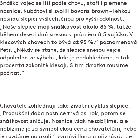
Snáška vajec se liší podle chovu, stáří i plemene
bovans brown
nosnice. Kubátovi si zvolili
– lehkou
nosnou slepici vyšlechtěnou pro vyšší odolnost.
snáškovost okolo 85 %
„Naše slepice mají
, takže
během deseti dnů snesou v průměru 8,5 vajíčka. V
klecových chovech to bývá až 93 %,“ poznamenává
Petr. „Někdy se stane, že slepice snesou vejce
odpoledne ve výběhu, kde je nedohledáme, a tak
procenta zákonitě klesají. S tím zkrátka musíme
počítat.“
životní cyklus
slepice
Chovatelé zohledňují také
.
„Produkční doba nosnice trvá asi rok, potom se
snáškovost snižuje. Nosnice však nezabíjíme, ale
nabízíme je za symbolickou cenu chovatelům, nebo
je rozdáme po okolí,“ vypráví Ilona a přiznává: „Je