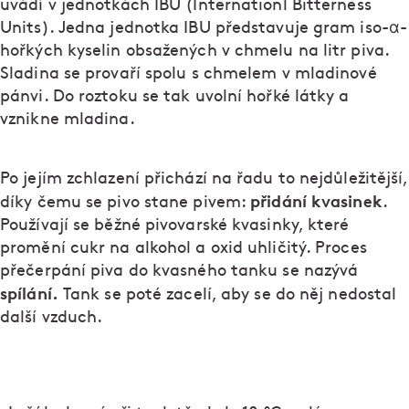
uvádí v jednotkách IBU (Internationl Bitterness
Units). Jedna jednotka IBU představuje gram iso-α-
hořkých kyselin obsažených v chmelu na litr piva.
Sladina se provaří spolu s chmelem v mladinové
pánvi. Do roztoku se tak uvolní hořké látky a
vznikne mladina.
Po jejím zchlazení přichází na řadu to nejdůležitější,
přidání kvasinek
díky čemu se pivo stane pivem:
.
Používají se běžné pivovarské kvasinky, které
promění cukr na alkohol a oxid uhličitý. Proces
přečerpání piva do kvasného tanku se nazývá
spílání.
Tank se poté zacelí, aby se do něj nedostal
další vzduch.