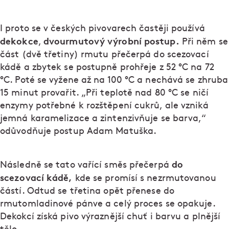
I proto se v českých pivovarech častěji používá
dekokce
dvourmutový výrobní postup.
,
Při něm se
část (dvě třetiny) rmutu přečerpá do scezovací
kádě a zbytek se postupně prohřeje z 52 °C na 72
°C. Poté se vyžene až na 100 °C a nechává se zhruba
15 minut provařit. „Při teplotě nad 80 °C se ničí
enzymy potřebné k rozštěpení cukrů, ale vzniká
jemná karamelizace a zintenzivňuje se barva,“
odůvodňuje postup Adam Matuška.
do
Následně se tato vařící směs přečerpá
scezovací kádě,
kde se promísí s nezrmutovanou
částí. Odtud se třetina opět přenese do
rmutomladinové pánve a celý proces se opakuje.
Dekokcí získá pivo výraznější chuť i barvu a plnější