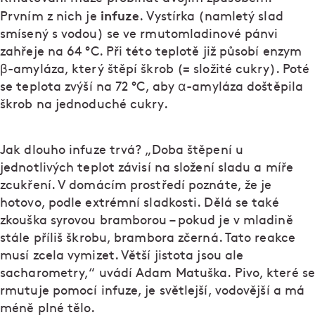
infuze
Prvním z nich je
. Vystírka (namletý slad
smísený s vodou) se ve rmutomladinové pánvi
zahřeje na 64 °C. Při této teplotě již působí enzym
β-amyláza, který štěpí škrob (= složité cukry). Poté
se teplota zvýší na 72 °C, aby α-amyláza doštěpila
škrob na jednoduché cukry.
Jak dlouho infuze trvá? „Doba štěpení u
jednotlivých teplot závisí na složení sladu a míře
zcukření. V domácím prostředí poznáte, že je
hotovo, podle extrémní sladkosti. Dělá se také
zkouška syrovou bramborou – pokud je v mladině
stále příliš škrobu, brambora zčerná. Tato reakce
musí zcela vymizet. Větší jistota jsou ale
sacharometry,“ uvádí Adam Matuška. Pivo, které se
rmutuje pomocí infuze, je světlejší, vodovější a má
méně plné tělo.