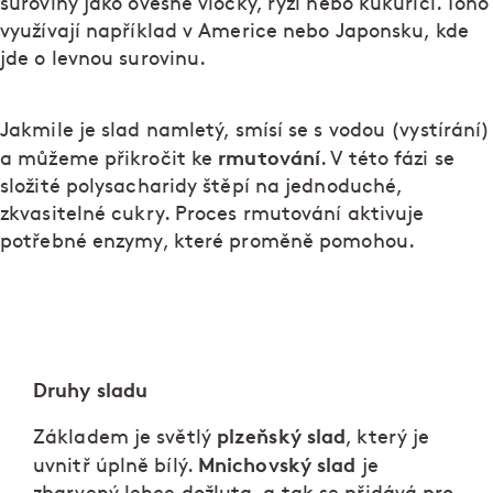
suroviny jako ovesné vločky, rýži nebo kukuřici. Toho
využívají například v Americe nebo Japonsku, kde
jde o levnou surovinu.
Jakmile je slad namletý, smísí se s vodou (vystírání)
rmutování
a můžeme přikročit ke
. V této fázi se
složité polysacharidy štěpí na jednoduché,
zkvasitelné cukry. Proces rmutování aktivuje
potřebné enzymy, které proměně pomohou.
Druhy sladu
plzeňský slad
Základem je světlý
, který je
Mnichovský slad
uvnitř úplně bílý.
je