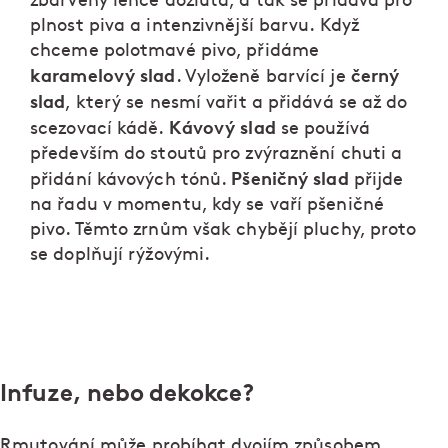
zbarvený lehce dožluta, a tak se přidává pro
plnost piva a intenzivnější barvu. Když
chceme polotmavé pivo, přidáme
karamelový slad
černý
. Vyloženě barvící je
slad
, který se nesmí vařit a přidává se až do
Kávový slad
scezovací kádě.
se používá
především do stoutů pro zvýraznění chuti a
Pšeničný slad
přidání kávových tónů.
přijde
na řadu v momentu, kdy se vaří pšeničné
pivo. Těmto zrnům však chybějí pluchy, proto
se doplňují rýžovými.
Infuze, nebo dekokce?
Rmutování může probíhat dvojím způsobem.