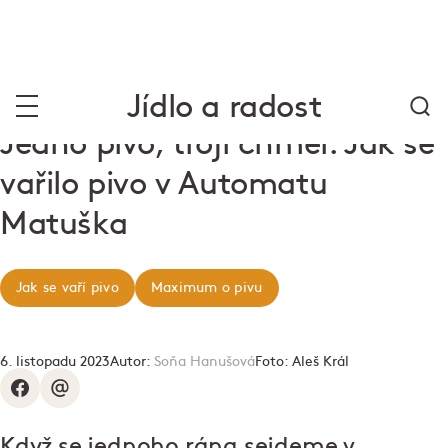
Jídlo a radost
Jedno pivo, trojí chmel. Jak se
vařilo pivo v Automatu
Matuška
Jak se vaří pivo
Maximum o pivu
6. listopadu 2023
Autor:
Soňa Hanušová
Foto:
Aleš Král
Když se jednoho rána sejdeme v