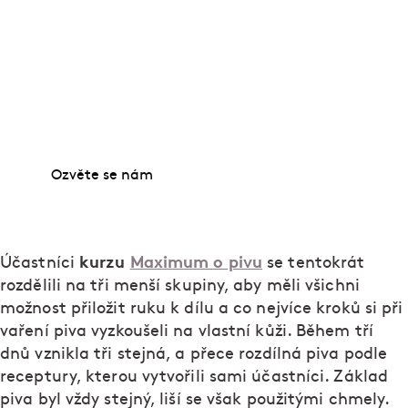
Přihlaste se na kurz Maximum o pivu. Připravili
jsme ho pro sládky, výčepní i majitele pivovarů a
všechny, kteří si chtějí rozšířit pivovarnické a
pivařské znalosti. Díky lektorům získáte přehled,
jaký má jen málokdo. Učit se budete o historii piva,
jeho výrobě, uskladnění, čepování a také o jeho
chuti. Další ročník budeme spouštět v roce 2025.
Ozvěte se nám
kurzu
Maximum o pivu
Účastníci
se tentokrát
rozdělili na tři menší skupiny, aby měli všichni
možnost přiložit ruku k dílu a co nejvíce kroků si při
vaření piva vyzkoušeli na vlastní kůži. Během tří
dnů vznikla tři stejná, a přece rozdílná piva podle
receptury, kterou vytvořili sami účastníci. Základ
piva byl vždy stejný, liší se však použitými chmely.