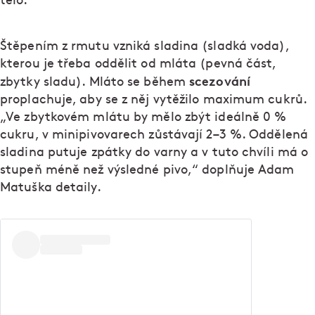
tělo.
Štěpením z rmutu vzniká sladina (sladká voda),
kterou je třeba oddělit od mláta (pevná část,
scezování
zbytky sladu). Mláto se během
proplachuje, aby se z něj vytěžilo maximum cukrů.
„Ve zbytkovém mlátu by mělo zbýt ideálně 0 %
cukru, v minipivovarech zůstávají 2–3 %. Oddělená
sladina putuje zpátky do varny a v tuto chvíli má o
stupeň méně než výsledné pivo,“ doplňuje Adam
Matuška detaily.