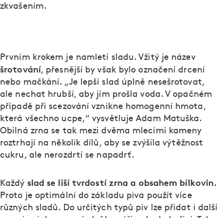
zkvašením.
Prvním krokem je namletí sladu. Vžitý je název
šrotování
, přesnější by však bylo označení drcení
nebo mačkání. „Je lepší slad úplně nesešrotovat,
ale nechat hrubší, aby jím prošla voda. V opačném
případě při scezování vznikne homogenní hmota,
která všechno ucpe,“ vysvětluje Adam Matuška.
Obilná zrna se tak mezi dvěma mlecími kameny
roztrhají na několik dílů, aby se zvýšila výtěžnost
cukru, ale nerozdrtí se napadrť.
slad se liší tvrdostí zrna a obsahem bílkovin.
Každý
Proto je optimální do základu piva použít více
různých sladů. Do určitých typů piv lze přidat i další