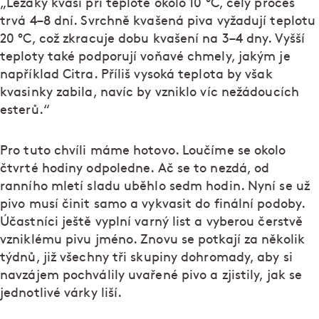
„Ležáky kvasí při teplotě okolo 10 °C, celý proces
trvá 4–8 dní. Svrchně kvašená piva vyžadují teplotu
20 °C, což zkracuje dobu kvašení na 3–4 dny. Vyšší
teploty také podporují voňavé chmely, jakým je
například Citra. Příliš vysoká teplota by však
kvasinky zabila, navíc by vzniklo víc nežádoucích
esterů.“
Pro tuto chvíli máme hotovo. Loučíme se okolo
čtvrté hodiny odpoledne. Ač se to nezdá, od
ranního mletí sladu uběhlo sedm hodin. Nyní se už
pivo musí činit samo a vykvasit do finální podoby.
Účastníci ještě vyplní varný list a vyberou čerstvě
vzniklému pivu jméno. Znovu se potkají za několik
týdnů, již všechny tři skupiny dohromady, aby si
navzájem pochválily uvařené pivo a zjistily, jak se
jednotlivé várky liší.