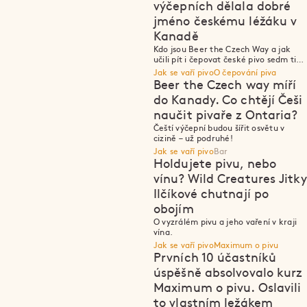
výčepních dělala dobré
jméno českému léžáku v
P
P
Kanadě
Kdo jsou Beer the Czech Way a jak
učili pít i čepovat české pivo sedm tisíc
kilometrů od domova?
Jak se vaří pivo
O čepování piva
Beer the Czech way míří
do Kanady. Co chtějí Češi
naučit pivaře z Ontaria?
P
P
Čeští výčepní budou šířit osvětu v
cizině – už podruhé!
Jak se vaří pivo
Bar
Holdujete pivu, nebo
vínu? Wild Creatures Jitky
Ilčíkové chutnají po
obojím
P
P
O vyzrálém pivu a jeho vaření v kraji
vína.
Jak se vaří pivo
Maximum o pivu
Prvních 10 účastníků
úspěšně absolvovalo kurz
Maximum o pivu. Oslavili
to vlastním ležákem
P