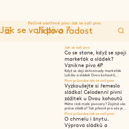
Pečlivě ošetřené pivo
Jak se vaří pivo
18
Jak se vaří pivo
Jídlo a radost
Jak se vaří pivo
Co se stane, když se spojí
markeťák a sládek?
Vznikne pivo 4P
P
P
Když se dají dohromady markeťák
Lokálu a sládek Dvou kohoutů,
vznikne Místní 4P – první pivo po práci.
Pivní průvodce
Jak se vaří pivo
Vyzkoušejte si řemeslo
sládka! Celodenní pivní
zážitek u Dvou kohoutů
P
P
Máte rádi malé pivovary? Zajímá vás
práce sládka? Tak přesně pro vás je
zážitek Den se sládkem u Dvou
Pivní průvodce
Jak se vaří pivo
kohoutů!
O chmelu i šnytu.
Výprava sládků a