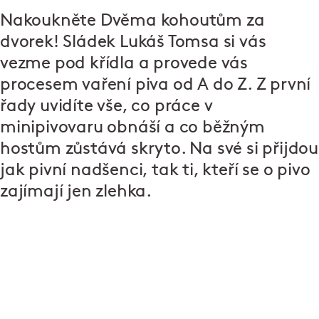
Nakoukněte Dvěma kohoutům za
dvorek! Sládek Lukáš Tomsa si vás
vezme pod křídla a provede vás
procesem vaření piva od A do Z. Z první
řady uvidíte vše, co práce v
minipivovaru obnáší a co běžným
hostům zůstává skryto. Na své si přijdou
jak pivní nadšenci, tak ti, kteří se o pivo
zajímají jen zlehka.
Dva kohouti: Pivovar s výčepem