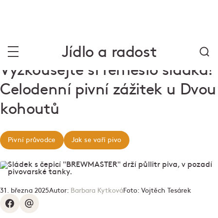
Jídlo a radost
Vyzkoušejte si řemeslo sládka!
Celodenní pivní zážitek u Dvou
kohoutů
Pivní průvodce
Jak se vaří pivo
31. března 2025
Autor:
Barbara Kytková
Foto:
Vojtěch Tesárek