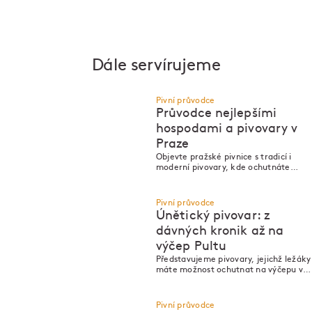
Dále servírujeme
Pivní průvodce
Průvodce nejlepšími
hospodami a pivovary v
Praze
P
P
Objevte pražské pivnice s tradicí i
moderní pivovary, kde ochutnáte
nejlepší české pivo.
Pivní průvodce
Únětický pivovar: z
dávných kronik až na
výčep Pultu
P
P
Představujeme pivovary, jejichž ležáky
máte možnost ochutnat na výčepu v
Pultu.
Pivní průvodce