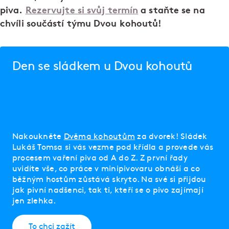
piva.
Rezervujte si svůj termín
a staňte se na
chvíli součástí týmu Dvou kohoutů!
Den se sládkem u Dvou kohoutů
Nakoukněte
Dvěma kohoutům
za dvorek! Sládek
Lukáš Tomsa si vás vezme pod křídla a provede vás
procesem vaření piva od A do Z. Z první řady
uvidíte vše, co práce v minipivovaru obnáší a co
běžným hostům zůstává skryto. Na své si přijdou
jak pivní nadšenci, tak ti, kteří se o pivo zajímají
jen zlehka.
To chci zažít