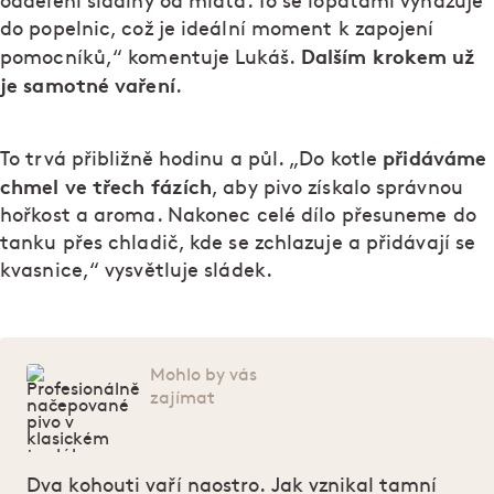
oddělení sladiny od mláta. To se lopatami vyhazuje
do popelnic, což je ideální moment k zapojení
Dalším krokem už
pomocníků,“ komentuje Lukáš.
je samotné vaření
.
přidáváme
To trvá přibližně hodinu a půl. „Do kotle
chmel ve třech fázích
, aby pivo získalo správnou
hořkost a aroma. Nakonec celé dílo přesuneme do
tanku přes chladič, kde se zchlazuje a přidávají se
kvasnice,“ vysvětluje sládek.
Mohlo by vás
zajímat
Dva kohouti vaří naostro. Jak vznikal tamní