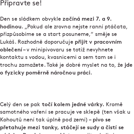
Připravte se!
začíná mezi 7. a 9.
Den se sládkem obvykle
hodinou
. „Pokud ale zrovna nejste ranní ptáčata,
přizpůsobíme se a start posuneme,“ směje se
přijít v pracovním
Lukáš. Rozhodně doporučuje
oblečení
– v minipivovaru se totiž nevyhnete
kontaktu s vodou, kvasnicemi a sem tam se i
jde
trochu zamažete. Také je dobré myslet na to, že
o fyzicky poměrně náročnou práci
.
točí kolem jedné várky.
Celý den se pak
Kromě
samotného vaření se pracuje ve sklepě (ten však u
pivo se
Kohoutů není tak úplně pod zemí) –
přetahuje mezi tanky, stáčejí se sudy a čistí se