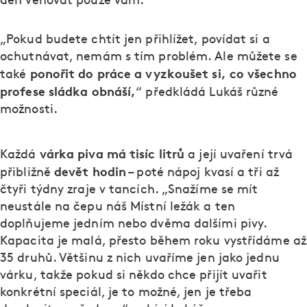
den věnovat pouze vám.
„Pokud budete chtít jen přihlížet, povídat si a
ochutnávat, nemám s tím problém. Ale můžete se
ponořit do práce a vyzkoušet si, co všechno
také
profese sládka obnáší,
“ předkládá Lukáš různé
možnosti.
várka piva má tisíc litrů
Každá
a její uvaření trvá
devět hodin
přibližně
– poté nápoj kvasí a tři až
čtyři týdny zraje v tancích. „Snažíme se mít
neustále na čepu náš Místní ležák a ten
doplňujeme jedním nebo dvěma dalšími pivy.
Kapacita je malá, přesto během roku vystřídáme až
35 druhů. Většinu z nich uvaříme jen jako jednu
várku, takže pokud si někdo chce přijít uvařit
konkrétní speciál, je to možné, jen je třeba