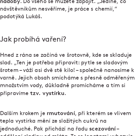
nádoby
. Do všeho se můžete zapojit. „Jediné, co
návštěvníkům nesvěříme, je práce s chemií,“
podotýká Lukáš.
Jak probíhá vaření?
Hned z rána se začíná ve šrotovně, kde se skladuje
slad. „Ten je potřeba připravit: pytle se sladovým
šrotem – váží asi dvě stě kilo! – společně nanosíme k
varně. Jejich obsah smícháme s přesně odměřeným
množstvím vody, důkladně promícháme a tím si
tzv. vystírku
připravíme
.
rmutování
Dalším krokem je
, při kterém se vlivem
tepla vystírka mění ze složitých cukrů na
scezování
jednoduché. Pak přichází na řadu
–