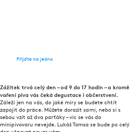
Nepoužívaný dvorek? Už dávno ne. Dneska je to
náš pivní dvůr, kde to žije od prvního doušku. V
pivovaru
Dva kohouti
vaříme Místní ležák a
přibližně 35 speciálů ročně, standardně pak máme
na čepu kolem deseti craftových piv z různých
koutů Česka a občas i ze světa.
Přijďte na jedno
Zážitek trvá celý den – od 9 do 17 hodin – a kromě
vaření piva vás čeká degustace i občerstvení.
Záleží jen na vás, do jaké míry se budete chtít
zapojit do práce. Můžete dorazit sami, nebo si s
sebou vzít až dva parťáky – víc se vás do
minipivovaru nevejde. Lukáš Tomsa se bude po celý