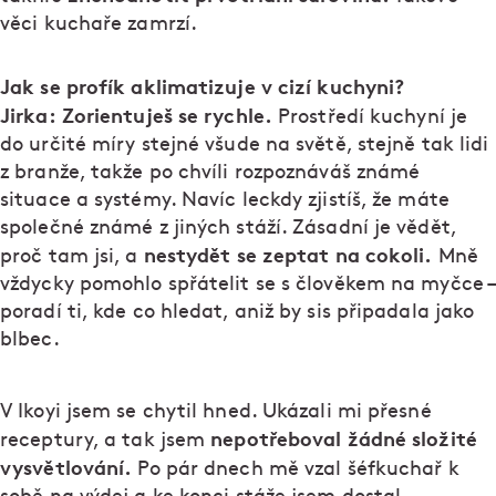
věci kuchaře zamrzí.
Jak se profík aklimatizuje v cizí kuchyni?
Jirka:
Zorientuješ se rychle.
Prostředí kuchyní je
do určité míry stejné všude na světě, stejně tak lidi
z branže, takže po chvíli rozpoznáváš známé
situace a systémy. Navíc leckdy zjistíš, že máte
společné známé z jiných stáží. Zásadní je vědět,
nestydět se zeptat na cokoli.
proč tam jsi, a
Mně
vždycky pomohlo spřátelit se s člověkem na myčce –
poradí ti, kde co hledat, aniž by sis připadala jako
blbec.
V Ikoyi jsem se chytil hned. Ukázali mi přesné
nepotřeboval žádné složité
receptury, a tak jsem
vysvětlování.
Po pár dnech mě vzal šéfkuchař k