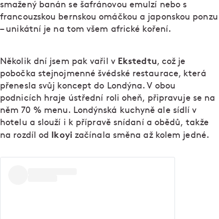
smažený banán se šafránovou emulzí nebo s
francouzskou bernskou omáčkou a japonskou ponzu
– unikátní je na tom všem africké koření.
Ekstedtu
Několik dní jsem pak vařil v
, což je
pobočka stejnojmenné švédské restaurace, která
přenesla svůj koncept do Londýna. V obou
podnicích hraje ústřední roli oheň, připravuje se na
něm 70 % menu. Londýnská kuchyně ale sídlí v
hotelu a slouží i k přípravě snídaní a obědů, takže
Ikoyi
na rozdíl od
začínala směna až kolem jedné.