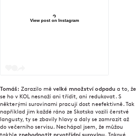
View post on Instagram
Tomáš:
velké množství odpadu
Zarazilo mě
a to, že
se ho v KOL nesnaží ani třídit, ani redukovat. S
některými surovinami pracují dost neefektivně. Tak
například jim každé ráno ze Skotska vozili čerstvé
langusty, ty se zbavily hlavy a daly se zamrazit až
do večerního servisu. Nechápal jsem, že můžou
znehodnotit prvotřídní surovinu.
takhle
Takové