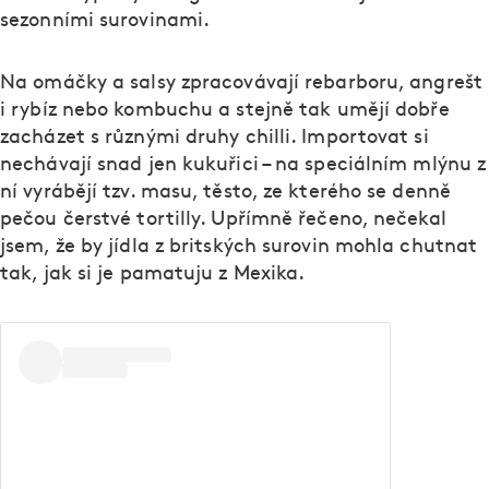
sezonními surovinami.
Na omáčky a salsy zpracovávají rebarboru, angrešt
i rybíz nebo kombuchu a stejně tak umějí dobře
zacházet s různými druhy chilli. Importovat si
nechávají snad jen kukuřici – na speciálním mlýnu z
ní vyrábějí tzv. masu, těsto, ze kterého se denně
pečou čerstvé tortilly. Upřímně řečeno, nečekal
jsem, že by jídla z britských surovin mohla chutnat
tak, jak si je pamatuju z Mexika.