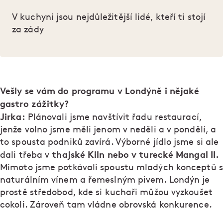
V kuchyni jsou nejdůležitější lidé, kteří ti stojí
za zády
Vešly se vám do programu v Londýně i nějaké
gastro zážitky?
Jirka:
Plánovali jsme navštívit řadu restaurací,
jenže volno jsme měli jenom v neděli a v pondělí, a
to spousta podniků zavírá. Výborné jídlo jsme si ale
thajské Kiln nebo v turecké Mangal II.
dali třeba v
Mimoto jsme potkávali spoustu mladých konceptů s
naturálním vínem a řemeslným pivem. Londýn je
prostě středobod, kde si kuchaři můžou vyzkoušet
cokoli. Zároveň tam vládne obrovská konkurence.