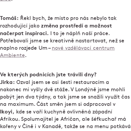
Tomáš:
Řekl bych, že místo pro nás nebylo tak
změna prostředí a možnost
rozhodující jako
načerpat inspiraci.
I to je náplň naší práce.
Potřebovali jsme se kreativně nastartovat, než se
naplno rozjede Um –
nové vzdělávací centrum
Ambiente
.
Ve kterých podnicích jste trávili dny?
Jirka:
Ozval jsem se asi šesti restauracím a
nakonec mi vyšly dvě stáže. V Londýně jsme mohli
pobýt jen dva týdny, a tak jsme se snažili využít čas
na maximum. Část směn jsem si odpracoval v
Ikoyi,
kde se vaří kuchyně ovlivněná západní
Afrikou. Spolumajitel je Afričan, ale šéfkuchař má
kořeny v Číně i v Kanadě, takže se na menu potkává