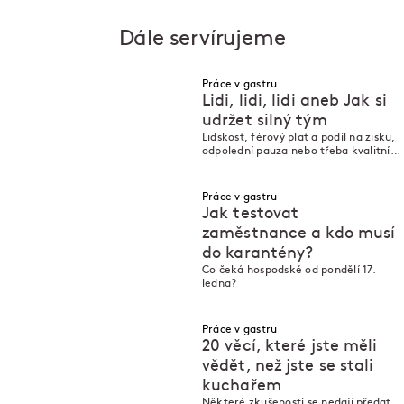
Dále servírujeme
Práce v gastru
Lidi, lidi, lidi aneb Jak si
udržet silný tým
Lidskost, férový plat a podíl na zisku,
M
M
odpolední pauza nebo třeba kvalitní
boty. Co dlouhodobě motivuje
zaměstnance a snižuje fluktuaci v
současné gastronomii?
Práce v gastru
Jak testovat
zaměstnance a kdo musí
do karantény?
M
M
Co čeká hospodské od pondělí 17.
ledna?
Práce v gastru
20 věcí, které jste měli
vědět, než jste se stali
kuchařem
M
M
Některé zkušenosti se nedají předat.