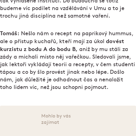
tak vyhlášené instituci. Do budoucna se totiž
budeme víc podílet na vzdělávání v Umu a to je
trochu jiná disciplína než samotné vaření.
Tomáš:
Nešlo nám o recept na paprikový hummus,
dovést
ale o přístup kuchařů, kteří mají za úkol
kurzistu z bodu A do bodu B,
aniž by mu stáli za
zády a míchali místo něj vařečkou. Sledovali jsme,
jak lektoři vykládají teorii a recepty, v čem studenti
tápou a co by šlo provést jinak nebo lépe. Došlo
nám, jak důležité je odhadnout čas a nenaložit
toho lidem víc, než jsou schopni pojmout.
Mohlo by vás
zajímat