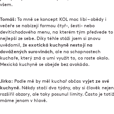
všem.
Tomáš:
To mně se koncept KOL moc líbí – obědy i
večeře se nabízejí formou čtyř-, šesti- nebo
devítichodového menu, na kterém tým předvede to
nejlepší ze sebe. Díky téhle stáži jsem si znovu
exotická kuchyně nestojí na
uvědomil, že
dovážených surovinách
, ale na schopnostech
kuchaře, který zná a umí využít to, co roste okolo.
Mexická kuchyně se obejde bez avokáda.
Jirka:
vyjet ze své
Podle mě by měl kuchař občas
kuchyně
. Někdy stačí dva týdny, aby si člověk nejen
rozšířil obzory, ale taky posunul limity. Často je totiž
máme jenom v hlavě.