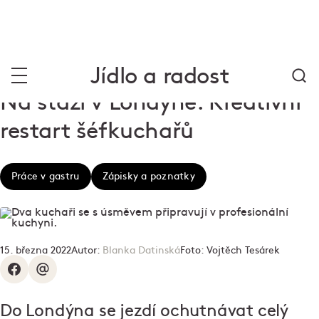
Jídlo a radost
Na stáži v Londýně: Kreativní
restart šéfkuchařů
Práce v gastru
Zápisky a poznatky
15. března 2022
Autor:
Blanka Datinská
Foto:
Vojtěch Tesárek
Do Londýna se jezdí ochutnávat celý