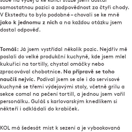
sobě na výdej a ke konci stáže jsem dostal
samostatnou pozici a zodpovědnost za čtyři chody.
V Ekstedtu to bylo podobné – chovali se ke mně
jako k jednomu z nich
a na každou otázku jsem
dostal odpověď.
Tomáš:
Já jsem vystřídal několik pozic. Nejdřív mě
poslali do velké produkční kuchyně, kde jsem mlel
kukuřici na tortilly, chystal omáčky nebo
Na přípravě se toho
zpracovával chobotnice.
naučíš nejvíc
. Podíval jsem se ale i do servisové
kuchyně se třemi výdejovými stoly, včetně grilu a
sekce comal na pečení tortill, a jednou jsem vařil
personálku. Guláš s karlovarským knedlíkem si
někteří i odkládali do krabiček.
KOL má šedesát míst k sezení a je vybookovaná