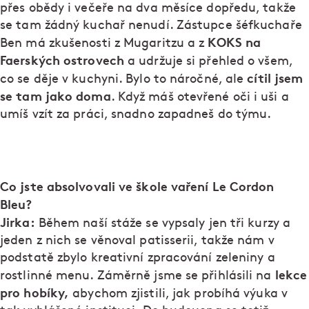
přes obědy i večeře na dva měsíce dopředu, takže
se tam žádný kuchař nenudí. Zástupce šéfkuchaře
KOKS na
Ben má zkušenosti z Mugaritzu a z
Faerských ostrovech
a udržuje si přehled o všem,
cítil jsem
co se děje v kuchyni. Bylo to náročné, ale
se tam jako doma
. Když máš otevřené oči i uši a
umíš vzít za práci, snadno zapadneš do týmu.
Co jste absolvovali ve škole vaření Le Cordon
Bleu?
Jirka:
Během naší stáže se vypsaly jen tři kurzy a
jeden z nich se věnoval patisserii, takže nám v
podstatě zbylo kreativní zpracování zeleniny a
lekce
rostlinné menu. Záměrně jsme se přihlásili na
pro hobíky,
abychom zjistili, jak probíhá výuka v