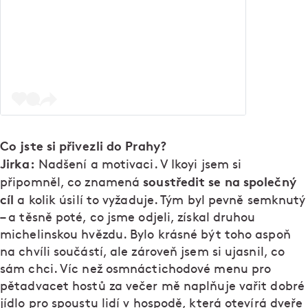
Co jste si přivezli do Prahy?
Jirka:
Nadšení a motivaci. V Ikoyi jsem si
soustředit se na společný
připomněl, co znamená
cíl
a kolik úsilí to vyžaduje. Tým byl pevně semknutý
– a těsně poté, co jsme odjeli, získal druhou
michelinskou hvězdu. Bylo krásné být toho aspoň
na chvíli součástí, ale zároveň jsem si ujasnil, co
sám chci. Víc než osmnáctichodové menu pro
pětadvacet hostů za večer mě naplňuje vařit dobré
jídlo pro spoustu lidí v hospodě, která otevírá dveře