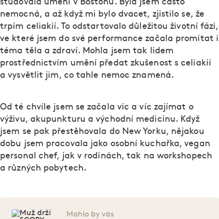
studovala umění v Bostonu. Byla jsem často
nemocná, a až když mi bylo dvacet, zjistilo se, že
trpím celiakií. To odstartovalo důležitou životní fázi,
ve které jsem do své performance začala promítat i
téma těla a zdraví. Mohla jsem tak lidem
prostřednictvím umění předat zkušenost s celiakií
a vysvětlit jim, co tahle nemoc znamená.
Od té chvíle jsem se začala víc a víc zajímat o
výživu, akupunkturu a východní medicínu. Když
jsem se pak přestěhovala do New Yorku, nějakou
dobu jsem pracovala jako osobní kuchařka, vegan
personal chef, jak v rodinách, tak na workshopech
a různých pobytech.
Mohlo by vás