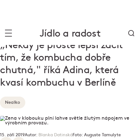
Jídlo a radost
„Někdy je prostě lepší začít
tím, že kombucha dobře
chutná," říká Adina, která
kvasí kombuchu v Berlíně
Nealko
15. září 2019
Autor:
Blanka Datinská
Foto:
Auguste Tamulyte