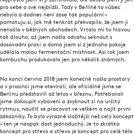
pro sebe a své nejbližší. Tady v Berlíně to vůbec
nebylo a dodnes není zase tak populární –
pamatuju si, jak mě tenkrát překvapilo, že jsem ji
nenašla v běžných obchodech. Vrtalo mi to hlavou
tak dlouho, až jsem našla odvahu seknout s
dosavadní prací a doma jsem si z jednoho pokoje
udělala malou fermentační místnost. Asi rok jsem
kombuchu produkovala jen pro několik známých.
Na konci června 2018 jsem konečně našla prostory
a v prosinci jsme otevírali, ale oficiálně jsme se
Berlínu představili až letos v březnu. Potřebovali
jsme dokoupit vybavení a zvyknout si na určitý
rytmus, naučit se pracovat ve velkém a najít první
zákazníky. To bylo výrazně složitější než celý koncept
– ten je naopak dost jednoduchý. Je to zkrátka
koncept pro střevo a střevo je koncept pro celé tělo