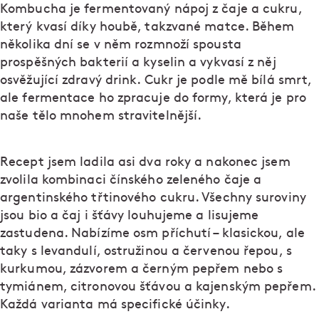
Kombucha je fermentovaný nápoj z čaje a cukru,
který kvasí díky houbě, takzvané matce. Během
několika dní se v něm rozmnoží spousta
prospěšných bakterií a kyselin a vykvasí z něj
osvěžující zdravý drink. Cukr je podle mě bílá smrt,
ale fermentace ho zpracuje do formy, která je pro
naše tělo mnohem stravitelnější.
Recept jsem ladila asi dva roky a nakonec jsem
zvolila kombinaci čínského zeleného čaje a
argentinského třtinového cukru. Všechny suroviny
jsou bio a čaj i šťávy louhujeme a lisujeme
zastudena. Nabízíme osm příchutí – klasickou, ale
taky s levandulí, ostružinou a červenou řepou, s
kurkumou, zázvorem a černým pepřem nebo s
tymiánem, citronovou šťávou a kajenským pepřem.
Každá varianta má specifické účinky.