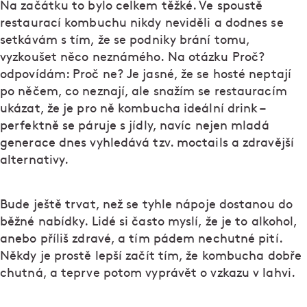
Na začátku to bylo celkem těžké. Ve spoustě
restaurací kombuchu nikdy neviděli a dodnes se
setkávám s tím, že se podniky brání tomu,
vyzkoušet něco neznámého. Na otázku Proč?
odpovídám: Proč ne? Je jasné, že se hosté neptají
po něčem, co neznají, ale snažím se restauracím
ukázat, že je pro ně kombucha ideální drink –
perfektně se páruje s jídly, navíc nejen mladá
generace dnes vyhledává tzv. moctails a zdravější
alternativy.
Bude ještě trvat, než se tyhle nápoje dostanou do
běžné nabídky. Lidé si často myslí, že je to alkohol,
anebo příliš zdravé, a tím pádem nechutné pití.
Někdy je prostě lepší začít tím, že kombucha dobře
chutná, a teprve potom vyprávět o vzkazu v lahvi.