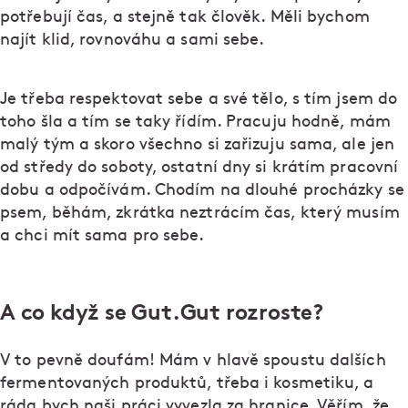
potřebují čas, a stejně tak člověk. Měli bychom
najít klid, rovnováhu a sami sebe.
Je třeba respektovat sebe a své tělo, s tím jsem do
toho šla a tím se taky řídím. Pracuju hodně, mám
malý tým a skoro všechno si zařizuju sama, ale jen
od středy do soboty, ostatní dny si krátím pracovní
dobu a odpočívám. Chodím na dlouhé procházky se
psem, běhám, zkrátka neztrácím čas, který musím
a chci mít sama pro sebe.
A co když se Gut.Gut rozroste?
V to pevně doufám! Mám v hlavě spoustu dalších
fermentovaných produktů, třeba i kosmetiku, a
ráda bych naši práci vyvezla za hranice. Věřím, že