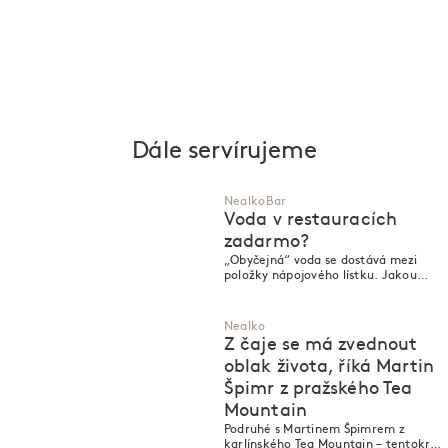
Dále servírujeme
Nealko
Bar
Voda v restauracích
zadarmo?
„Obyčejná“ voda se dostává mezi
položky nápojového lístku. Jakou
cenu byste k ní připsali vy?
Nealko
Z čaje se má zvednout
oblak života, říká Martin
Špimr z pražského Tea
Mountain
Podruhé s Martinem Špimrem z
karlínského Tea Mountain – tentokrát