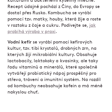
kulturami a bakteriemi kyseliny mléčné.
Recept údajně pochází z Číny, do Evropy se
dostal přes Rusko. Kombucha se vyrábí
pomocí tzv. matky, houby, která žije a roste
v roztoku z čaje a cukru. Podívejte se,
jak
probíhá výroba v praxi
.
Vodní kefír
se vyrábí pomocí kefírových
kultur, tzv. tibi krystalů, drobných zrn, na
kterých žijí mikrobiální kultury. Obsahuje
lactobacily, laktokoky a kvasinky, ale taky
řadu vitaminů a minerálů, které společně
vytvářejí probiotický nápoj prospěšný pro
střeva, trávení a imunitní systém. Na rozdíl
od kombuchy neobsahuje kofein a má méně
nakyslou chuť.