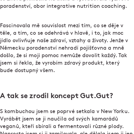
poradenství, obor integrative nutrition coaching.
Fascinovala mě souvislost mezi tím, co se děje v
těle, a tím, co se odehrává v hlavě, i to, jak moc
jídlo ovlivňuje naše zdraví, vztahy a životy. Jenže v
Německu poradenství nehradí pojišťovna a mně
došlo, že si moji pomoc nemůže dovolit každý. Tak
jsem si řekla, že vyrobím zdravý produkt, který
bude dostupný všem.
A tak se zrodil koncept Gut.Gut?
S kombuchou jsem se poprvé setkala v New Yorku.
Vyrábět jsem se ji naučila od svých kamarádů
veganů, kteří sbírali a fermentovali různé plody.
Naprosto jsem si ji zamilovala, ale dělala jsem ji jen