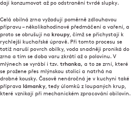
dají konzumovat až po odstranění tvrdé slupky.
Celá obilná zrna vyžadují poměrně zdlouhavou
přípravu – několikahodinové předmáčení a vaření, a
kroupy
proto se obrušují na
, čímž se přichystají k
rychlejší kuchařské úpravě. Při tomto procesu se
totiž naruší povrch obilky, voda snadněji proniká do
zrna a tím se doba varu zkrátí až o polovinu. V
trhanka,
mlýnech se vyrábí i tzv.
a to ze zrní, které
se prožene přes mlýnskou stolici a natrhá na
drobné kousky. Časově nenáročná je v kuchyni také
lámanky
příprava
, tedy úlomků z loupaných krup,
které vznikají při mechanickém zpracování obilovin.