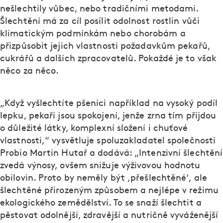
nešlechtily vůbec, nebo tradičními metodami.
Šlechtění má za cíl posílit odolnost rostlin vůči
klimatickým podmínkám nebo chorobám a
přizpůsobit jejich vlastnosti požadavkům pekařů,
cukrářů a dalších zpracovatelů. Pokaždé je to však
něco za něco.
„Když vyšlechtíte pšenici například na vysoký podíl
lepku, pekaři jsou spokojení, jenže zrna tím přijdou
o důležité látky, komplexní složení i chuťové
vlastnosti,“ vysvětluje spoluzakladatel společnosti
Probio Martin Hutař a dodává: „Intenzivní šlechtění
zvedá výnosy, ovšem snižuje výživovou hodnotu
obilovin. Proto by neměly být ,přešlechtěné‘, ale
šlechtěné přirozeným způsobem a nejlépe v režimu
ekologického zemědělství. To se snaží šlechtit a
pěstovat odolnější, zdravější a nutričně vyváženější