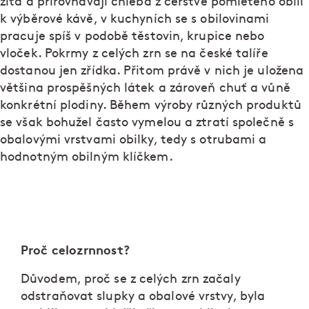
žita a přirovnávají chleba z čerstvě pomletého obilí
k výběrové kávě, v kuchyních se s obilovinami
pracuje spíš v podobě těstovin, krupice nebo
vloček. Pokrmy z celých zrn se na české talíře
dostanou jen zřídka. Přitom právě v nich je uložena
většina prospěšných látek a zároveň chuť a vůně
konkrétní plodiny. Během výroby různých produktů
se však bohužel často vymelou a ztratí společně s
obalovými vrstvami obilky, tedy s otrubami a
hodnotným obilným klíčkem.
Proč celozrnnost?
Důvodem, proč se z celých zrn začaly
odstraňovat slupky a obalové vrstvy, byla