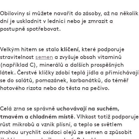
Obiloviny si můžete navařit do zásoby, až na několik
dní je uskladnit v lednici nebo je zmrazit a
postupně spotřebovat.
klíčení
Velkým hitem se stalo
, které podporuje
stravitelnost
semen
a zvyšuje obsah vitaminů
(například C), minerálů a dalších prospěšných
látek. Čerstvé klíčky zdobí teplá jídla a přimíchávají
se do salátů, pomazánek, karbanátků, do téměř
hotového rizota nebo do těsta na pečivo.
uchovávají na suchém,
Celá zrna se správně
tmavém a chladném místě
. Vlhkost totiž podporuje
růst mikrobů a vznik plísní, a teplo se světlem
mohou urychlit oxidaci olejů ze semen a způsobit