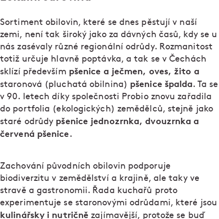
Sortiment obilovin, které se dnes pěstují v naší
zemi, není tak široký jako za dávných časů, kdy se u
nás zasévaly různé regionální odrůdy. Rozmanitost
totiž určuje hlavně poptávka, a tak se v Čechách
pšenice a ječmen, oves, žito a
sklízí především
pšenice špalda
staronová (pluchatá obilnina)
. Ta se
v 90. letech díky společnosti Probio znovu zařadila
do portfolia (ekologických) zemědělců, stejně jako
pšenice jednozrnka, dvouzrnka a
staré odrůdy
červená pšenice
.
Zachování původních obilovin podporuje
biodiverzitu v zemědělství a krajině, ale taky ve
stravě a gastronomii. Řada kuchařů proto
experimentuje se staronovými odrůdami, které jsou
kulinářsky i nutričně
zajímavější, protože se buď