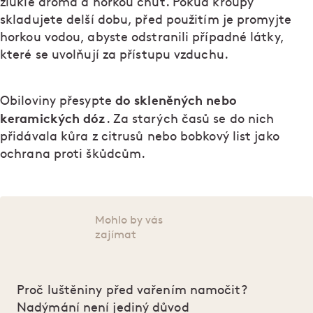
žluklé aroma a hořkou chuť. Pokud kroupy
skladujete delší dobu, před použitím je promyjte
horkou vodou, abyste odstranili případné látky,
které se uvolňují za přístupu vzduchu.
do skleněných nebo
Obiloviny přesypte
keramických dóz
. Za starých časů se do nich
přidávala kůra z citrusů nebo bobkový list jako
ochrana proti škůdcům.
Mohlo by vás
zajímat
Proč luštěniny před vařením namočit?
Nadýmání není jediný důvod