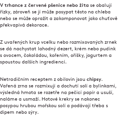
V trhance z červené pšenice nebo žita
se obalují
řízky, zároveň se jí může posypat těsto na chleba
nebo se může opražit a zakomponovat jako chuťově
překvapivá dekorace.
Z uvařených krup vcelku nebo rozmixovaných zrnek
se dá nachystat lahodný dezert, krém nebo pudink
s ovocem, čokoládou, kořením, oříšky, jogurtem a
spoustou dalších ingrediencí.
chipsy
Netradičním receptem z obilovin jsou
.
Vařená zrna se rozmixují a dochutí solí a bylinkami,
výsledná hmota se rozetře na pečicí papír a usuší,
naláme a usmaží. Hotové krekry se nakonec
posypou hrubou mořskou solí a podávají třeba s
dipem nebo sýry.