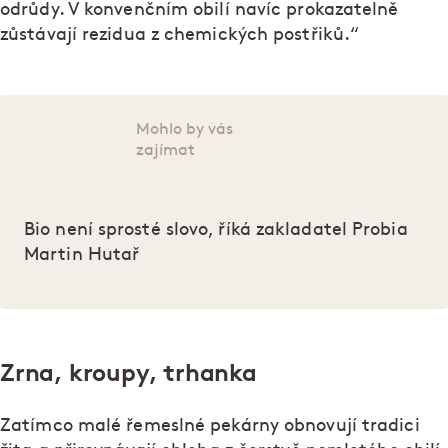
odrůdy. V konvenčním obilí navíc prokazatelně
zůstávají rezidua z chemických postřiků.“
Mohlo by vás
zajímat
Bio není sprosté slovo, říká zakladatel Probia
Martin Hutař
Zrna, kroupy, trhanka
Zatímco malé řemeslné pekárny obnovují tradici