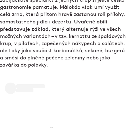
zabijačkové speciality z ječných krup si ještě česká
gastronomie pamatuje. Málokdo však umí využít
celá zrna, která přitom hravě zastanou roli přílohy,
Uvařené obilí
samostatného jídla i dezertu.
představuje základ
, který alternuje rýži ve všech
možných variantách – v tzv. kernottu ze špaldových
krup, v pilafech, zapečených nákypech a salátech,
ale taky jako součást karbanátků, sekané, burgerů
a směsí do plněné pečené zeleniny nebo jako
zavářka do polévky.