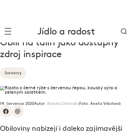
Jídlo a radost
Obilí na talíři jako dostupný
zdroj inspirace
Suroviny
14. července 2020
Autor:
Blanka Datinská
Foto:
Aneta Vrkotová
Obiloviny nabízejí i daleko zajímavější