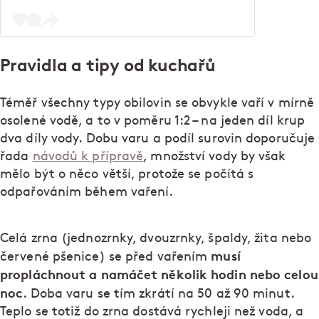
Pravidla a tipy od kuchařů
Téměř všechny typy obilovin se obvykle vaří v mírně
osolené vodě, a to v poměru 1:2 – na jeden díl krup
dva díly vody. Dobu varu a podíl surovin doporučuje
řada
návodů k přípravě
, množství vody by však
mělo být o něco větší, protože se počítá s
odpařováním během vaření.
Celá zrna (jednozrnky, dvouzrnky, špaldy, žita nebo
musí
červené pšenice) se před vařením
propláchnout a namáčet několik hodin nebo celou
noc
. Doba varu se tím zkrátí na 50 až 90 minut.
Teplo se totiž do zrna dostává rychleji než voda, a