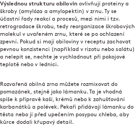
Výslednou strukturu obilovin
ovlivňují proteiny a
škroby (amylóza a amylopektin) v zrnu. Ty se
účastní řady reakcí a procesů, mezi nimi i tzv.
retrogradace škrobu, tedy reorganizace škrobových
molekul v uvařeném zrnu, které se po ochlazení
zpevní. Pokud si mají obiloviny v receptu zachovat
pevnou konzistenci (například v rizotu nebo salátu)
a nelepit se, nechte je vychladnout při pokojové
teplotě nebo v lednici.
Rozvařená obilná zrna můžete rozmixovat do
pomazánek, stejně jako lámanku. Ta je vhodná
spíše k přípravě kaší, krémů nebo k zahušťování
karbanátků a polévek. Pekaři přidávají lámanku do
těsta nebo jí před upečením posypou chleba, aby
kůrce dodali křupavý detail.