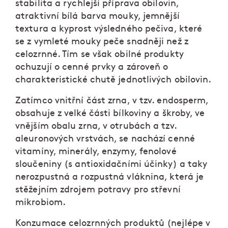
stabilita a rychlejší příprava obilovin,
atraktivní bílá barva mouky, jemnější
textura a kyprost výsledného pečiva, které
se z vymleté mouky peče snadněji než z
celozrnné. Tím se však obilné produkty
ochuzují o cenné prvky a zároveň o
charakteristické chutě jednotlivých obilovin.
Zatímco vnitřní část zrna, v tzv. endosperm,
obsahuje z velké části bílkoviny a škroby, ve
vnějším obalu zrna, v otrubách a tzv.
aleuronových vrstvách, se nachází cenné
vitamíny, minerály, enzymy, fenolové
sloučeniny (s antioxidačními účinky) a taky
nerozpustná a rozpustná vláknina, která je
stěžejním zdrojem potravy pro střevní
mikrobiom.
Konzumace celozrnných produktů (nejlépe v