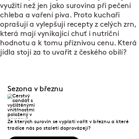
využití než jen jako surovina při pečení
chleba a vaření piva. Proto kuchaři
oprašují a vylepšují recepty z celých zrn,
která mají vynikající chuť i nutriční
hodnotu a k tomu příznivou cenu. Která
jídla stojí za to uvařit z českého obilí?
Sezona v březnu
Ze kterých surovin se vyplatí vařit v březnu a které
tradice nás po staletí doprovázejí?