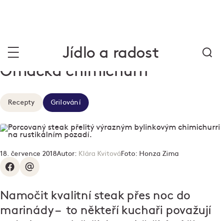
Jídlo a radost
Omáčka chimichurri
Recepty
Grilování
18. července 2018
Autor:
Klára Kvitová
Foto:
Honza Zima
Namočit kvalitní steak přes noc do
marinády – to někteří kuchaři považují