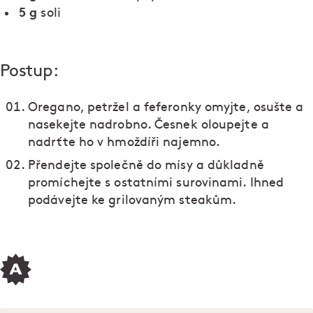
5 g
soli
Postup:
Oregano, petržel a feferonky omyjte, osušte a
nasekejte nadrobno. Česnek oloupejte a
nadrťte ho v hmoždíři najemno.
Přendejte společně do mísy a důkladně
promíchejte s ostatními surovinami. Ihned
podávejte ke grilovaným steakům.