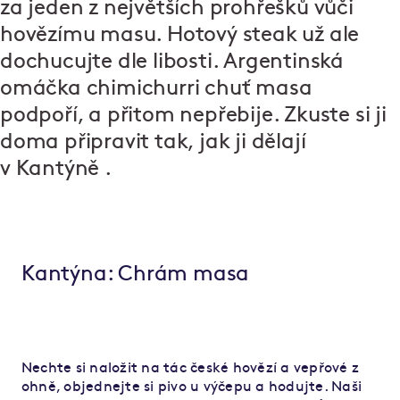
za jeden z největších prohřešků vůči
hovězímu masu.
Hotový steak
už ale
dochucujte dle libosti. Argentinská
omáčka chimichurri chuť masa
podpoří, a přitom nepřebije. Zkuste si ji
doma připravit tak, jak ji dělají
v
Kantýně
.
Kantýna: Chrám masa
Nechte si naložit na tác české hovězí a vepřové z
ohně, objednejte si pivo u výčepu a hodujte. Naši