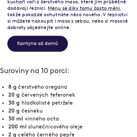
kuchaři vaří z čerstvého masa, které jim průběžně
dodávají řezníci.
Menu se díky tomu často mění
,
takže pokaždé ochutnáte něco nového. V řeznictví
si můžete nakoupit i maso s sebou, nebo si masové
dobroty objednejte online.
Kantýna až domů
Suroviny na 10 porcí:
8 g
čerstvého oregana
20 g
červených feferonek
30 g
hladkolisté petržele
20 g
česneku
30 ml
vinného octa
200 ml
slunečnicového oleje
2 g
celého černého pepře