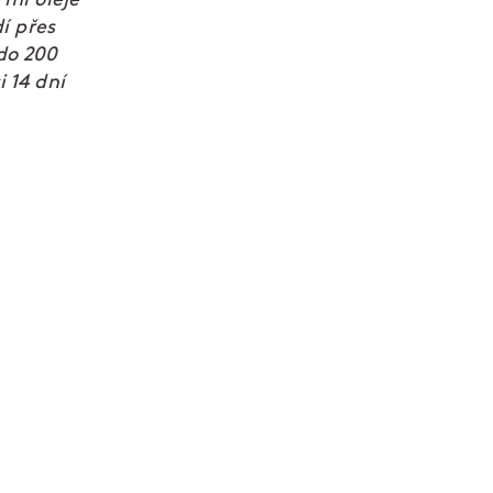
í přes
do 200
 14 dní