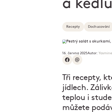
a kedl
Recepty
Dochucování
16. června 2025
Autor:
Yasmine
Tři recepty, k
jídlech. Záliv
teplou i stud
můžete podáva