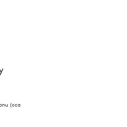
y
ronu (cca