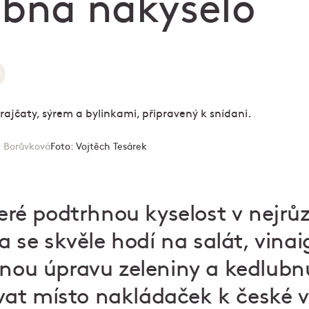
ubna nakyselo
 Borůvková
Foto:
Vojtěch Tesárek
teré podtrhnou kyselost v nejrů
ka se skvěle hodí na salát, vina
enou úpravu zeleniny a kedlubn
t místo nakládaček k české ver