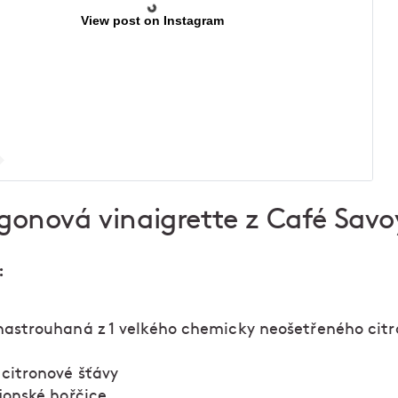
View post on Instagram
gonová vinaigrette z Café Savo
:
nastrouhaná z 1 velkého chemicky neošetřeného cit
 citronové šťávy
ijonské hořčice