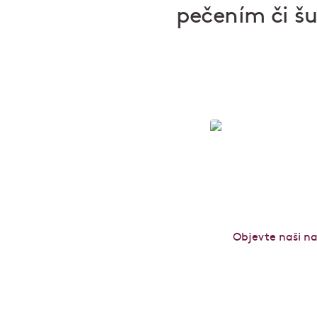
pečením či š
Café Savoy: p
Objevte naši n