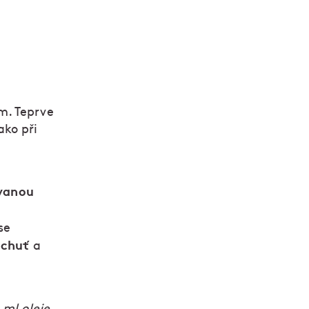
m. Teprve
ako při
ovanou
se
í chuť
a
 ml oleje