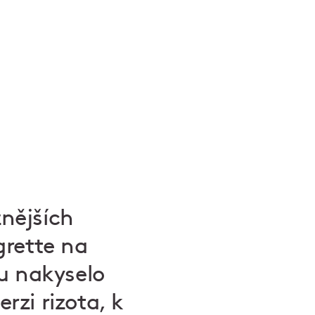
znějších
igrette na
u nakyselo
zi rizota, k