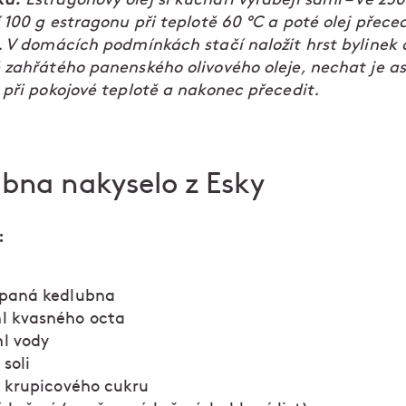
 100 g estragonu při teplotě 60 °C a poté olej přeced
. V domácích podmínkách stačí naložit hrst bylinek 
 zahřátého panenského olivového oleje, nechat je asi
 při pokojové teplotě a nakonec přecedit.
bna nakyselo z Esky
y:
upaná kedlubna
l kvasného octa
l vody
 soli
ce krupicového cukru