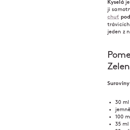
Kyselá
je
ji samotn
pod
chuť
trávicích
jeden z 
Pomer
Zelen
Suroviny
30 ml
jemně
100 m
35 ml