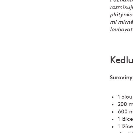
rozmixují
plátýnko
ml mírně
louhovat
Kedlu
Surovin
1 olo
200 m
600 m
1 lžíce
1 lží