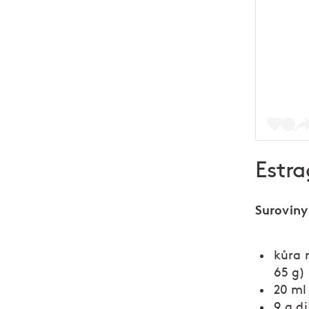
Estra
Suroviny
kůra 
65 g)
20 ml
9 g d