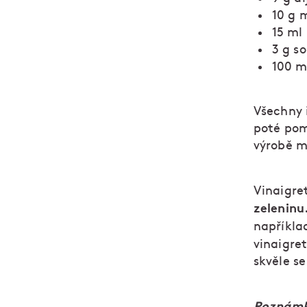
10 g 
15 ml
3 g so
100 m
Všechny 
poté pom
výrobě m
Vinaigre
zeleninu
napříkla
vinaigret
skvěle s
Poznám