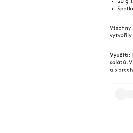
20 g 
špetka
Všechny 
vytvořily
Využití:
salátů. V
a s ořec