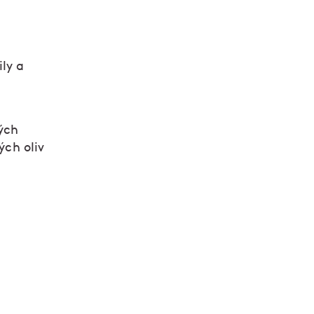
ly a
ých
ých oliv