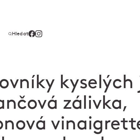
Hledat
ovníky kyselých j
nčová zálivka,
onová vinaigrett