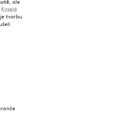
hutě
, ale
.
Kyselá
je tvorbu
ušeli
eranče