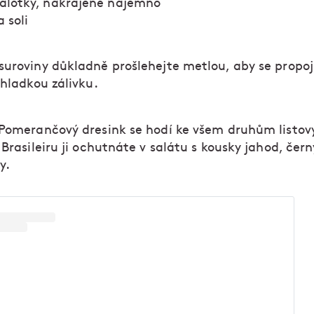
šalotky, nakrájené najemno
 soli
suroviny důkladně prošlehejte metlou, aby se propoji
 hladkou zálivku.
Pomerančový dresink se hodí ke všem druhům listov
 Brasileiru ji ochutnáte v salátu s kousky jahod, čern
hy.