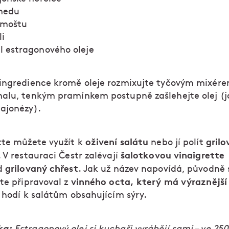
medu
 moštu
li
l estragonového oleje
ingredience kromě oleje rozmixujte tyčovým mixére
alu, tenkým pramínkem postupně zašlehejte olej (j
ajonézy).
oživení salátu
gril
tte můžete využít k
nebo jí polít
šalotkovou vinaigrette
. V restauraci Čestr zalévají
grilovaný chřest
d
. Jak už název napovídá, původně 
vinného octa, který má výraznějš
te připravoval z
e hodí k salátům obsahujícím sýry.
ka:
Estragonový olej si kuchaři vyrábějí sami – ve 250