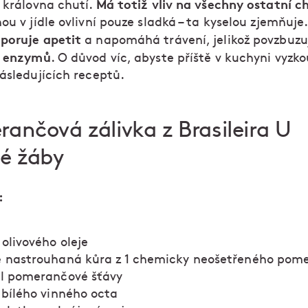
Má totiž vliv na všechny ostatní c
 královna chutí.
ou v jídle ovlivní pouze sladká – ta kyselou zjemňuje
poruje apetit
a napomáhá trávení, jelikož povzbuzu
enzymů
. O důvod víc, abyste příště v kuchyni vyzko
následujících receptů.
ančová zálivka z Brasileira U
é žáby
:
 olivového oleje
 nastrouhaná kůra z 1 chemicky neošetřeného pom
l pomerančové šťávy
 bílého vinného octa