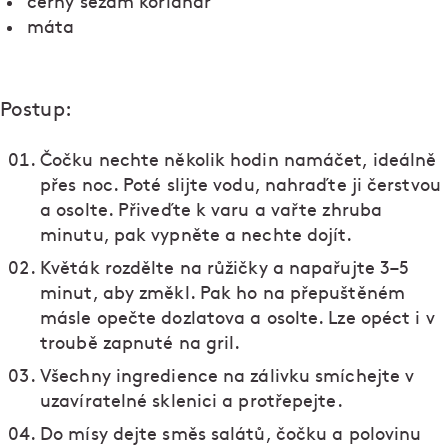
černý sezam koriandr
máta
Postup:
Čočku nechte několik hodin namáčet, ideálně
přes noc. Poté slijte vodu, nahraďte ji čerstvou
a osolte. Přiveďte k varu a vařte zhruba
minutu, pak vypněte a nechte dojít.
Květák rozdělte na růžičky a napařujte 3–5
minut, aby změkl. Pak ho na přepuštěném
másle opečte dozlatova a osolte. Lze opéct i v
troubě zapnuté na gril.
Všechny ingredience na zálivku smíchejte v
uzavíratelné sklenici a protřepejte.
Do mísy dejte směs salátů, čočku a polovinu