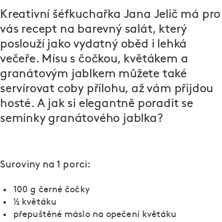
Kreativní šéfkuchařka Jana Jelič má pro
vás recept na barevný salát, který
poslouží jako vydatný oběd i lehká
večeře. Mísu s čočkou, květákem a
granátovým jablkem můžete také
servírovat coby přílohu, až vám přijdou
hosté. A jak si elegantně poradit se
semínky granátového jablka?
Suroviny na 1 porci:
100 g černé čočky
½ květáku
přepuštěné máslo na opečení květáku