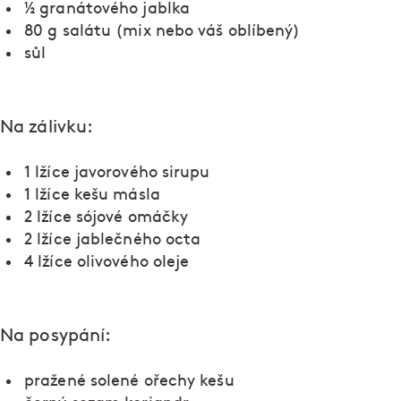
½ granátového jablka
80 g salátu (mix nebo váš oblíbený)
sůl
Na zálivku:
1 lžíce javorového sirupu
1 lžíce kešu másla
2 lžíce sójové omáčky
2 lžíce jablečného octa
4 lžíce olivového oleje
Na posypání:
pražené solené ořechy kešu