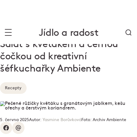
Jídlo a radost
Salát s květákem a černou
čočkou od kreativní
šéfkuchařky Ambiente
Recepty
5. června 2025
Autor:
Yasmine Borůvková
Foto:
Archiv Ambiente