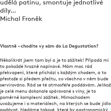
udělá patinu, smontuje jednotlivé
díly…
Michal Froněk
Vlastně – chodíte vy sám do La Degustation?
Několikrát jsem tam byl a je to zážitek! Připadá mi
to pokaždé hrozně napínavé. Mám moc rád
překvapení, které přichází s každým chodem, a to
přestože si předem přečtu, co všechno v něm bude
servírováno. Rád se té atmosféře poddávám. Jelikož
je celé menu dokonale spárované s víny, je to
poměrně komplexní zážitek. Mimochodem
uvažujeme i o materiálech, na kterých se bude jídlo
podávat, hledáme takové, které by gastronomický