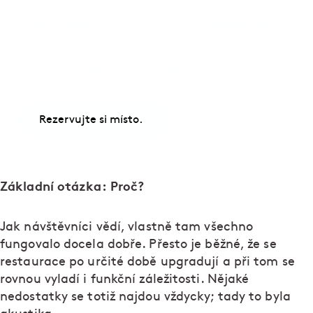
Michelinská hvězda, sezonní menu a suroviny od
farmářů, sběračů i lovců. V
La Degustation
vaříme
tak, aby každá ingredience vynikla. K jídlům
párujeme vína i kreativní nealko nápoje. Objevte
tradiční kuchyni v nové podobě a užijte si
nezapomenutelný gastrozážitek.
Rezervujte si místo.
Základní otázka: Proč?
Jak návštěvníci vědí, vlastně tam všechno
fungovalo docela dobře. Přesto je běžné, že se
restaurace po určité době upgradují a při tom se
rovnou vyladí i funkční záležitosti. Nějaké
nedostatky se totiž najdou vždycky; tady to byla