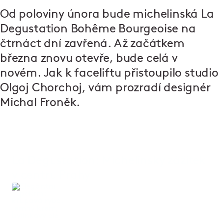
Od poloviny února bude michelinská La
Degustation Bohême Bourgeoise na
čtrnáct dní zavřená. Až začátkem
března znovu otevře, bude celá v
novém. Jak k faceliftu přistoupilo studio
Olgoj Chorchoj, vám prozradí designér
Michal Froněk.
La Degustation: Michelinský zážitek
v centru Prahy