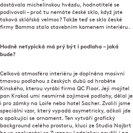
dostávala michelinskou hvězdu, hodnotitelé se
podivovali – proč tu nemáte české sklo, když jste
taková sklářská velmoc? Takže teď se sklo české
firmy Bomma stalo stavebním kamenem interiéru.
Hodně netypická má prý být i podlaha – jaká
bude?
Celková atmosféra interiéru je doplněna masivní
tmavou podlahou z českých dubů od hraběte
Kinského, kterou vyrábí firma QC Floor. Její majitel
pan Krakoš umí nesmírně zajímavé podlahy, dělal je
i pro zámky na Loiře nebo hotel Sacher. Zvolili jsme
speciální vzor, který vypadá asymetricky, ačkoli jde
o opakující se ornament. Ten vytváří grafický
background celého prostoru, kluci ze Studia Najbrt