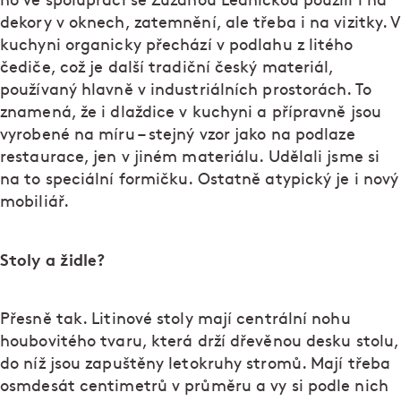
ho ve spolupráci se Zuzanou Lednickou použili i na
dekory v oknech, zatemnění, ale třeba i na vizitky. V
kuchyni organicky přechází v podlahu z litého
čediče, což je další tradiční český materiál,
používaný hlavně v industriálních prostorách. To
znamená, že i dlaždice v kuchyni a přípravně jsou
vyrobené na míru – stejný vzor jako na podlaze
restaurace, jen v jiném materiálu. Udělali jsme si
na to speciální formičku. Ostatně atypický je i nový
mobiliář.
Stoly a židle?
Přesně tak. Litinové stoly mají centrální nohu
houbovitého tvaru, která drží dřevěnou desku stolu,
do níž jsou zapuštěny letokruhy stromů. Mají třeba
osmdesát centimetrů v průměru a vy si podle nich