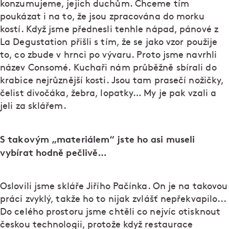
konzumujeme, jejich duchům. Chceme tím
poukázat i na to, že jsou zpracována do morku
kostí. Když jsme přednesli tenhle nápad, pánové z
La Degustation přišli s tím, že se jako vzor použije
to, co zbude v hrnci po vývaru. Proto jsme navrhli
název Consomé. Kuchaři nám průběžně sbírali do
krabice nejrůznější kosti. Jsou tam prasečí nožičky,
čelist divočáka, žebra, lopatky… My je pak vzali a
jeli za sklářem.
S takovým „materiálem“ jste ho asi museli
vybírat hodně pečlivě…
Oslovili jsme skláře Jiřího Pačínka. On je na takovou
práci zvyklý, takže ho to nijak zvlášť nepřekvapilo...
Do celého prostoru jsme chtěli co nejvíc otisknout
českou technologii, protože když restaurace