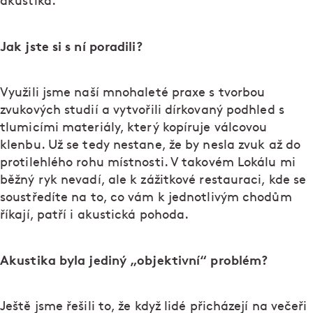
akustika.
Jak jste si s ní poradili?
Využili jsme naší mnohaleté praxe s tvorbou
zvukových studií a vytvořili dírkovaný podhled s
tlumicími materiály, který kopíruje válcovou
klenbu. Už se tedy nestane, že by nesla zvuk až do
protilehlého rohu místnosti. V takovém Lokálu mi
běžný ryk nevadí, ale k zážitkové restauraci, kde se
soustředíte na to, co vám k jednotlivým chodům
říkají, patří i akustická pohoda.
Akustika byla jediný „objektivní“ problém?
Ještě jsme řešili to, že když lidé přicházejí na večeři