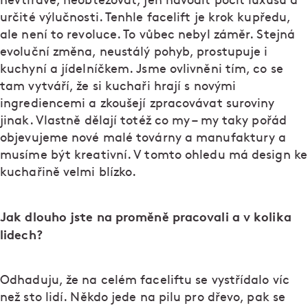
nevtíravě, neobtěžovat, jen navodit pocit luxusu a
určité výlučnosti. Tenhle facelift je krok kupředu,
ale není to revoluce. To vůbec nebyl záměr. Stejná
evoluční změna, neustálý pohyb, prostupuje i
kuchyní a jídelníčkem. Jsme ovlivněni tím, co se
tam vytváří, že si kuchaři hrají s novými
ingrediencemi a zkoušejí zpracovávat suroviny
jinak. Vlastně dělají totéž co my – my taky pořád
objevujeme nové malé továrny a manufaktury a
musíme být kreativní. V tomto ohledu má design ke
kuchařině velmi blízko.
Jak dlouho jste na proměně pracovali a v kolika
lidech?
Odhaduju, že na celém faceliftu se vystřídalo víc
než sto lidí. Někdo jede na pilu pro dřevo, pak se