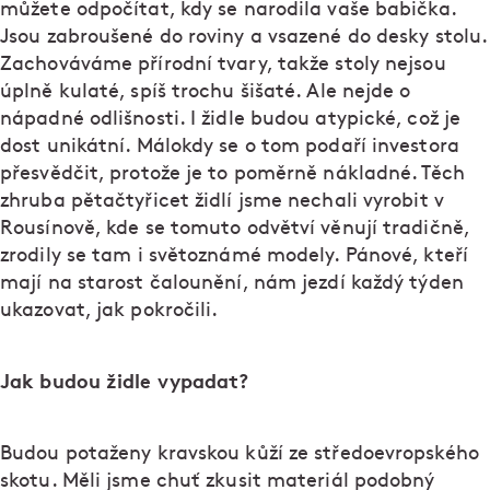
můžete odpočítat, kdy se narodila vaše babička.
Jsou zabroušené do roviny a vsazené do desky stolu.
Zachováváme přírodní tvary, takže stoly nejsou
úplně kulaté, spíš trochu šišaté. Ale nejde o
nápadné odlišnosti. I židle budou atypické, což je
dost unikátní. Málokdy se o tom podaří investora
přesvědčit, protože je to poměrně nákladné. Těch
zhruba pětačtyřicet židlí jsme nechali vyrobit v
Rousínově, kde se tomuto odvětví věnují tradičně,
zrodily se tam i světoznámé modely. Pánové, kteří
mají na starost čalounění, nám jezdí každý týden
ukazovat, jak pokročili.
Jak budou židle vypadat?
Budou potaženy kravskou kůží ze středoevropského
skotu. Měli jsme chuť zkusit materiál podobný