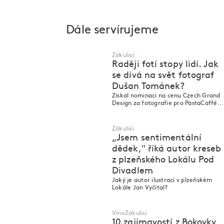
Dále servírujeme
Zákulisí
Raději fotí stopy lidí. Jak
se dívá na svět fotograf
Dušan Tománek?
Získal nominaci na cenu Czech Grand
Design za fotografie pro PastaCaffé.
Jaký je Dušan Tománek?
Zákulisí
„Jsem sentimentální
dědek," říká autor kreseb
z plzeňského Lokálu Pod
Divadlem
Jaký je autor ilustrací v plzeňském
Lokále Jan Vyčítal?
Víno
Zákulisí
10 zajímavostí z Bokovky,