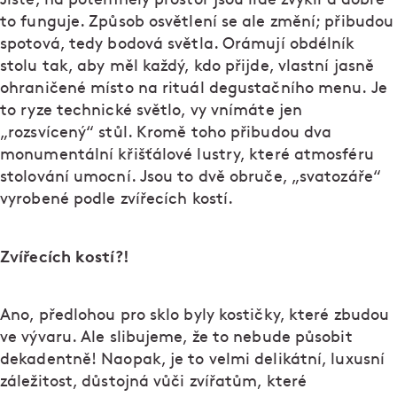
to funguje. Způsob osvětlení se ale změní; přibudou
spotová, tedy bodová světla. Orámují obdélník
stolu tak, aby měl každý, kdo přijde, vlastní jasně
ohraničené místo na rituál degustačního menu. Je
to ryze technické světlo, vy vnímáte jen
„rozsvícený“ stůl. Kromě toho přibudou dva
monumentální křišťálové lustry, které atmosféru
stolování umocní. Jsou to dvě obruče, „svatozáře“
vyrobené podle zvířecích kostí.
Zvířecích kostí?!
Ano, předlohou pro sklo byly kostičky, které zbudou
ve vývaru. Ale slibujeme, že to nebude působit
dekadentně! Naopak, je to velmi delikátní, luxusní
záležitost, důstojná vůči zvířatům, které