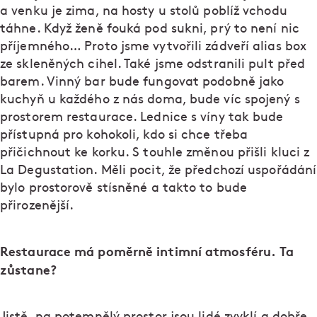
a venku je zima, na hosty u stolů poblíž vchodu
táhne. Když ženě fouká pod sukni, prý to není nic
příjemného… Proto jsme vytvořili zádveří alias box
ze skleněných cihel. Také jsme odstranili pult před
barem. Vinný bar bude fungovat podobně jako
kuchyň u každého z nás doma, bude víc spojený s
prostorem restaurace. Lednice s víny tak bude
přístupná pro kohokoli, kdo si chce třeba
přičichnout ke korku. S touhle změnou přišli kluci z
La Degustation. Měli pocit, že předchozí uspořádání
bylo prostorově stísněné a takto to bude
přirozenější.
Restaurace má poměrně intimní atmosféru. Ta
zůstane?
Jistě, na potemnělý prostor jsou lidé zvyklí a dobře