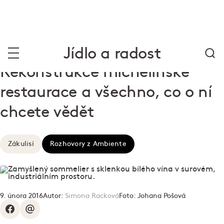
Jídlo a radost
Rekonstrukce michelinské
restaurace a všechno, co o ní
chcete vědět
Zákulisí
Rozhovory z Ambiente
9. února 2016
Autor:
Simona Racková
Foto:
Johana Pošová