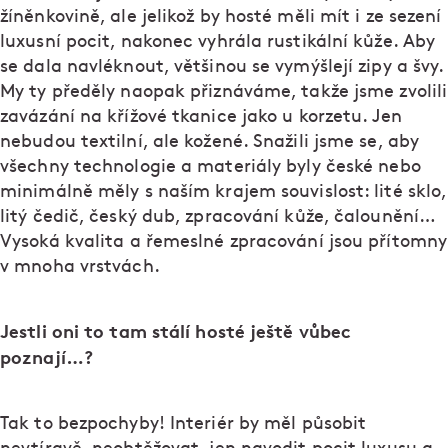
žíněnkovině, ale jelikož by hosté měli mít i ze sezení
luxusní pocit, nakonec vyhrála rustikální kůže. Aby
se dala navléknout, většinou se vymýšlejí zipy a švy.
My ty předěly naopak přiznáváme, takže jsme zvolili
zavázání na křížové tkanice jako u korzetu. Jen
nebudou textilní, ale kožené. Snažili jsme se, aby
všechny technologie a materiály byly české nebo
minimálně měly s naším krajem souvislost: lité sklo,
litý čedič, český dub, zpracování kůže, čalounění…
Vysoká kvalita a řemeslné zpracování jsou přítomny
v mnoha vrstvách.
Jestli oni to tam stálí hosté ještě vůbec
poznají…?
Tak to bezpochyby! Interiér by měl působit