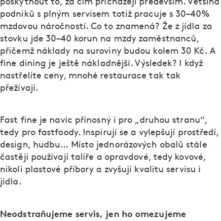
poskytnout to, za čím přicházejí především. Většina
podniků s plným servisem totiž pracuje s 30–40%
mzdovou náročností. Co to znamená? Že z jídla za
stovku jde 30–40 korun na mzdy zaměstnanců,
přičemž náklady na suroviny budou kolem 30 Kč. A
fine dining je ještě nákladnější. Výsledek? I když
nastřelíte ceny, mnohé restaurace tak tak
přežívají.
Fast fine je navíc přínosný i pro „druhou stranu“,
tedy pro fastfoody. Inspirují se a vylepšují prostředí,
design, hudbu… Místo jednorázových obalů stále
častěji používají talíře a opravdové, tedy kovové,
nikoli plastové příbory a zvyšují kvalitu servisu i
jídla.
Neodstraňujeme servis, jen ho omezujeme