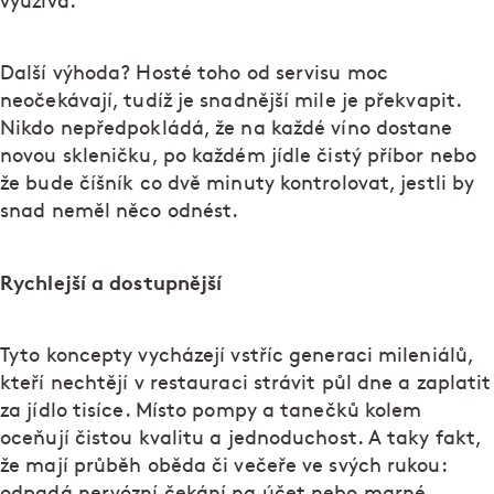
využívá.
Další výhoda? Hosté toho od servisu moc
neočekávají, tudíž je snadnější mile je překvapit.
Nikdo nepředpokládá, že na každé víno dostane
novou skleničku, po každém jídle čistý příbor nebo
že bude číšník co dvě minuty kontrolovat, jestli by
snad neměl něco odnést.
Rychlejší a dostupnější
Tyto koncepty vycházejí vstříc generaci mileniálů,
kteří nechtějí v restauraci strávit půl dne a zaplatit
za jídlo tisíce. Místo pompy a tanečků kolem
oceňují čistou kvalitu a jednoduchost. A taky fakt,
že mají průběh oběda či večeře ve svých rukou:
odpadá nervózní čekání na účet nebo marné