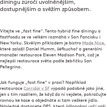
diningu zúročí uvolněnějším,
dostupnějším a svěžím způsobem.
Vítejte ve „fast fine“. Tento hybrid fine diningu a
fastfoodu se ve velkém rozmáhá v San Fancisku i
New Yorku. Skvělým příkladem je bistro
Made Nice
,
které založil Daniel Humm, šéfkuchař a generální
manažer restaurace Eleven Madison Park, což je
nejlepší restaurace světa podle žebříčku San
Pellegrino.
Jak funguje „fast fine“ v praxi? Například
restaurace
Corridor v SF
vypadá podobně jako jiné,
jen s tím rozdílem, že když do ní vejdete, pokračujte
rovnou ke kase a objednáte si tam veškeré jídlo.
Následně dostanete GPS, která jídlonošovi určí vaši