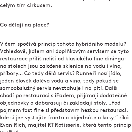
celým tím cirkusem.
Co dělají na place?
V čem spočívá princip tohoto hybridního modelu?
Vzhledově, jídlem ani doplňkovým servisem se tyto
restaurace příliš neliší od klasického fine diningu:
na stolech jsou založené sklenice na vodu i víno,
příbory… Co tedy dělá servis? Runneři nosí jídlo,
jeden člověk dolévá vodu a víno, tedy pokud se
samoobslužný servis nevztahuje i na pití. Další
chodí po restauraci s iPadem, přijímají dodatečné
objednávky a debarasují či zakládají stoly. „Pod
pojmem fast fine si představím hezkou restauraci,
kde si jen vystojíte frontu a objednáte u kasy,“ říká
Evan Rich, majitel RT Rotisserie, která tento princip