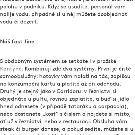
polohu v podniku. Když se usadíte, personál vám
nalije vodu, případně si u něj můžete doobjednat
vodu či dezert.
Náš fast fine
S obdobným systémem se setkáte i v pražské
Kantýně
. Kombinují zde dva systémy. První je čistě
samoobslužný: hotovky vám naloží na tác, zapíšou
na konzumační kartu a platíte až při odchodu.
Druhý je stejný jako v Corridoru: v řeznictví si
objednáte u pultu, rovnou zaplatíte, a buď si jídlo
hned odnesete (v případě tataráku a carpaccia),
nebo dostanete „kost“ s číslem a najdete si místo,
ať už v řeznictví, nebo v restauraci. Obsluha vám
steak či burger donese, a pokud sedíte, můžete si u