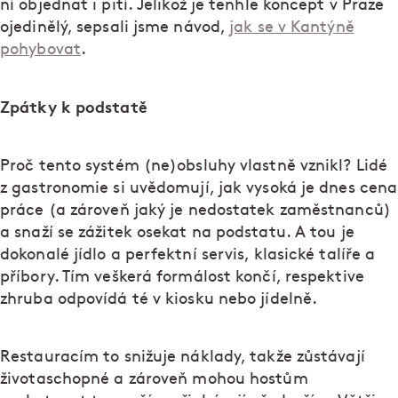
ní objednat i pití. Jelikož je tenhle koncept v Praze
ojedinělý, sepsali jsme návod,
jak se v Kantýně
pohybovat
.
Zpátky k podstatě
Proč tento systém (ne)obsluhy vlastně vznikl? Lidé
z gastronomie si uvědomují, jak vysoká je dnes cena
práce (a zároveň jaký je nedostatek zaměstnanců)
a snaží se zážitek osekat na podstatu. A tou je
dokonalé jídlo a perfektní servis, klasické talíře a
příbory. Tím veškerá formálost končí, respektive
zhruba odpovídá té v kiosku nebo jídelně.
Restauracím to snižuje náklady, takže zůstávají
životaschopné a zároveň mohou hostům