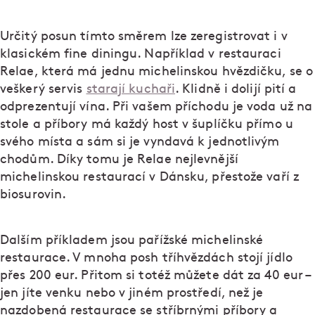
Určitý posun tímto směrem lze zeregistrovat i v
klasickém fine diningu. Například v restauraci
Relae, která má jednu michelinskou hvězdičku, se o
veškerý servis
starají kuchaři
. Klidně i dolijí pití a
odprezentují vína. Při vašem příchodu je voda už na
stole a příbory má každý host v šuplíčku přímo u
svého místa a sám si je vyndavá k jednotlivým
chodům. Díky tomu je Relae nejlevnější
michelinskou restaurací v Dánsku, přestože vaří z
biosurovin.
Dalším příkladem jsou pařížské michelinské
restaurace. V mnoha posh tříhvězdách stojí jídlo
přes 200 eur. Přitom si totéž můžete dát za 40 eur –
jen jíte venku nebo v jiném prostředí, než je
nazdobená restaurace se stříbrnými příbory a