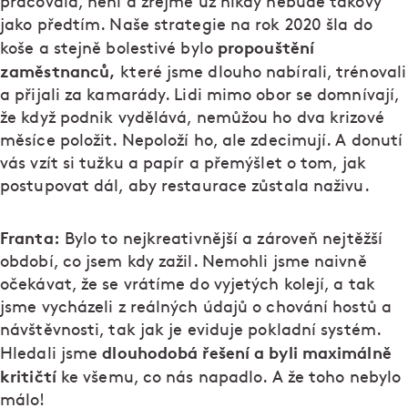
pracovala, není a zřejmě už nikdy nebude takový
jako předtím. Naše strategie na rok 2020 šla do
propouštění
koše a stejně bolestivé bylo
zaměstnanců,
které jsme dlouho nabírali, trénovali
a přijali za kamarády. Lidi mimo obor se domnívají,
že když podnik vydělává, nemůžou ho dva krizové
měsíce položit. Nepoloží ho, ale zdecimují. A donutí
vás vzít si tužku a papír a přemýšlet o tom, jak
postupovat dál, aby restaurace zůstala naživu.
Franta:
Bylo to nejkreativnější a zároveň nejtěžší
období, co jsem kdy zažil. Nemohli jsme naivně
očekávat, že se vrátíme do vyjetých kolejí, a tak
jsme vycházeli z reálných údajů o chování hostů a
návštěvnosti, tak jak je eviduje pokladní systém.
dlouhodobá řešení a byli maximálně
Hledali jsme
kritičtí
ke všemu, co nás napadlo. A že toho nebylo
málo!