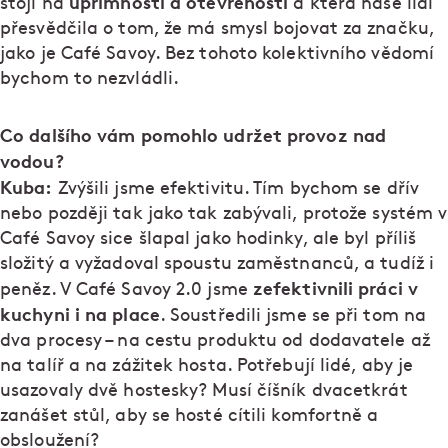
upřímnosti a otevřenosti
stojí na
a která naše lidi
přesvědčila o tom, že má smysl bojovat za značku,
jako je Café Savoy. Bez tohoto kolektivního vědomí
bychom to nezvládli.
Co dalšího vám pomohlo udržet provoz nad
vodou?
Kuba:
Zvýšili jsme efektivitu. Tím bychom se dřív
nebo později tak jako tak zabývali, protože systém v
Café Savoy sice šlapal jako hodinky, ale byl příliš
složitý a vyžadoval spoustu zaměstnanců, a tudíž i
zefektivnili práci v
peněz. V Café Savoy 2.0 jsme
kuchyni i na place
. Soustředili jsme se při tom na
dva procesy – na cestu produktu od dodavatele až
na talíř a na zážitek hosta. Potřebují lidé, aby je
usazovaly dvě hostesky? Musí číšník dvacetkrát
zanášet stůl, aby se hosté cítili komfortně a
obsloužení?