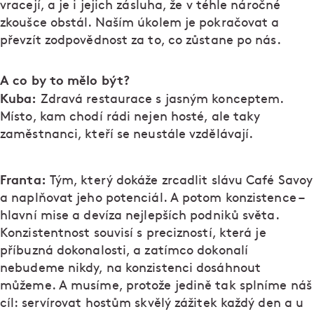
vracejí, a je i jejich zásluha, že v téhle náročné
zkoušce obstál. Naším úkolem je pokračovat a
převzít zodpovědnost za to, co zůstane po nás.
A co by to mělo být?
Kuba:
Zdravá restaurace s jasným konceptem.
Místo, kam chodí rádi nejen hosté, ale taky
zaměstnanci, kteří se neustále vzdělávají.
Franta:
Tým, který dokáže zrcadlit slávu Café Savoy
a naplňovat jeho potenciál. A potom konzistence –
hlavní mise a devíza nejlepších podniků světa.
Konzistentnost souvisí s precizností, která je
příbuzná dokonalosti, a zatímco dokonalí
nebudeme nikdy, na konzistenci dosáhnout
můžeme. A musíme, protože jedině tak splníme náš
cíl: servírovat hostům skvělý zážitek každý den a u