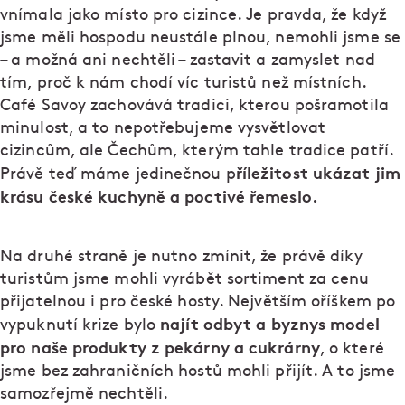
vnímala jako místo pro cizince. Je pravda, že když
jsme měli hospodu neustále plnou, nemohli jsme se
– a možná ani nechtěli – zastavit a zamyslet nad
tím, proč k nám chodí víc turistů než místních.
Café Savoy zachovává tradici, kterou pošramotila
minulost, a to nepotřebujeme vysvětlovat
cizincům, ale Čechům, kterým tahle tradice patří.
říležitost ukázat jim
Právě teď máme jedinečnou p
krásu české kuchyně a poctivé řemeslo.
Na druhé straně je nutno zmínit, že právě díky
turistům jsme mohli vyrábět sortiment za cenu
přijatelnou i pro české hosty. Největším oříškem po
najít odbyt a byznys model
vypuknutí krize bylo
pro naše produkty z pekárny a cukrárny
, o které
jsme bez zahraničních hostů mohli přijít. A to jsme
samozřejmě nechtěli.