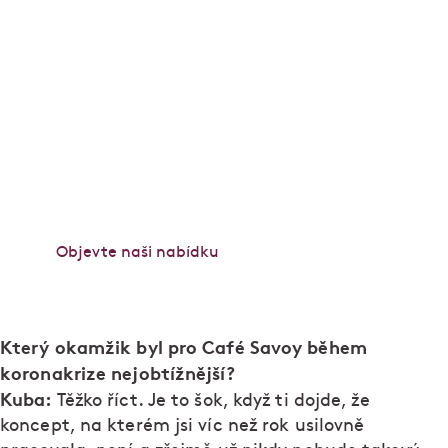
Od rána až do pozdního odpoledne si užijete cvrkot
vídeňské kavárny, večer zpomalíte u noblesní
večeře inspirované francouzskou kuchyní. Každý
den to tu voní pečivem a zákusky z
cukrárny Myšá
k
. Stůl si rezervujte
online
nebo telefonicky.
Objednávat můžete i přes výdejní okénko nebo na
savoydomu.cz
.
Objevte naši nabídku
Který okamžik byl pro Café Savoy během
koronakrize nejobtížnější?
Kuba:
Těžko říct. Je to šok, když ti dojde, že
koncept, na kterém jsi víc než rok usilovně