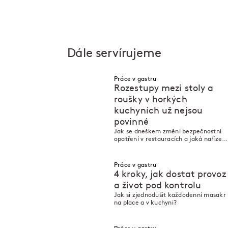
Dále servírujeme
Práce v gastru
Rozestupy mezi stoly a
roušky v horkých
kuchyních už nejsou
povinné
M
M
Jak se dneškem změní bezpečnostní
opatření v restauracích a jaká nařízení
v nich dál ovlivňují každodenní
provoz?
Práce v gastru
4 kroky, jak dostat provoz
a život pod kontrolu
Jak si zjednodušit každodenní masakr
M
M
na place a v kuchyni?