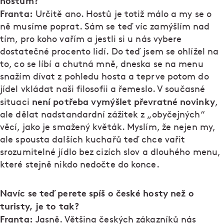
hostům?
Franta:
Určitě ano. Hostů je totiž málo a my se o
ně musíme poprat. Sám se teď víc zamýšlím nad
tím, pro koho vařím a jestli si u nás vybere
dostatečné procento lidí. Do teď jsem se ohlížel na
to, co se líbí a chutná mně, dneska se na menu
snažím dívat z pohledu hosta a teprve potom do
jídel vkládat naši filosofii a řemeslo. V současné
není potřeba vymýšlet převratné novinky
situaci
,
ale dělat nadstandardní zážitek z „obyčejných“
věcí, jako je smažený květák. Myslím, že nejen my,
ale spousta dalších kuchařů teď chce vařit
srozumitelné jídlo bez cizích slov a dlouhého menu,
které stejně nikdo nedočte do konce.
Navíc se teď perete spíš o české hosty než o
turisty, je to tak?
Franta:
Jasně. Většina českých zákazníků nás