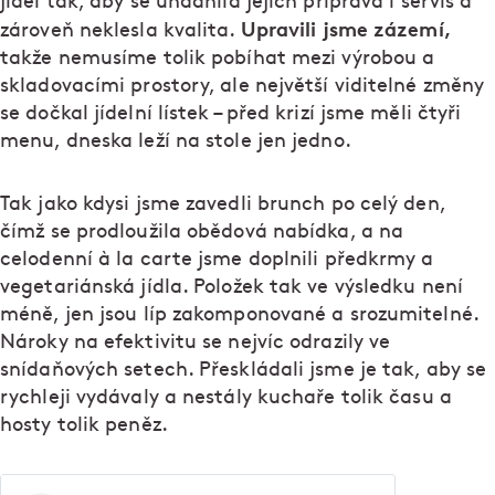
jídel tak, aby se unadnila jejich příprava i servis a
Upravili jsme zázemí,
zároveň neklesla kvalita.
takže nemusíme tolik pobíhat mezi výrobou a
skladovacími prostory, ale největší viditelné změny
se dočkal jídelní lístek – před krizí jsme měli čtyři
menu, dneska leží na stole jen jedno.
Tak jako kdysi jsme zavedli brunch po celý den,
čímž se prodloužila obědová nabídka, a na
celodenní à la carte jsme doplnili předkrmy a
vegetariánská jídla. Položek tak ve výsledku není
méně, jen jsou líp zakomponované a srozumitelné.
Nároky na efektivitu se nejvíc odrazily ve
snídaňových setech. Přeskládali jsme je tak, aby se
rychleji vydávaly a nestály kuchaře tolik času a
hosty tolik peněz.