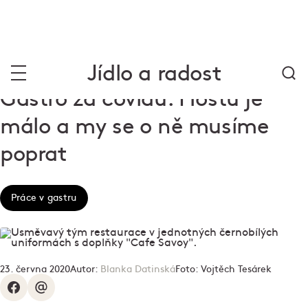
Jídlo a radost
Gastro za covidu: Hostů je
málo a my se o ně musíme
poprat
Práce v gastru
23. června 2020
Autor:
Blanka Datinská
Foto:
Vojtěch Tesárek