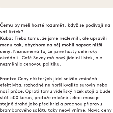
Čemu by měli hosté rozumět, když se podívají na
váš lístek?
Kuba:
upravili
Třeba tomu, že jsme nezlevnili, ale
menu tak, abychom na něj mohli napsat nižší
ceny
. Neznamená to, že jsme hosty celé roky
okrádali – Café Savoy má nový jídelní lístek, ale
nezměnilo cenovou politiku.
Franta:
Ceny některých jídel snížila zmíněná
efektivita, rozhodně ne horší kvalita surovin nebo
naší práce. Oproti tomu vídeňský řízek stojí a bude
stát 500 korun, protože mléčné telecí maso je
stejně drahé jako před krizí a pracnou přípravu
bramborového salátu taky neovlivníme. Navíc ceny