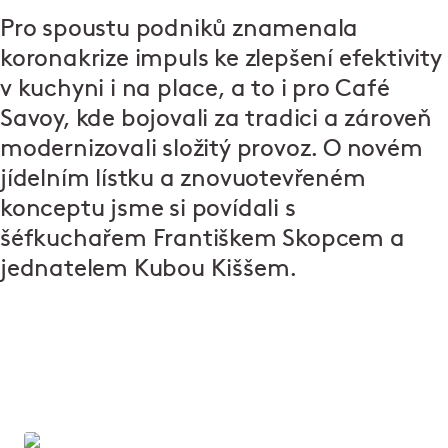
Pro spoustu podniků znamenala
koronakrize impuls ke zlepšení efektivity
v kuchyni i na place, a to i pro Café
Savoy, kde bojovali za tradici a zároveň
modernizovali složitý provoz. O novém
jídelním lístku a znovuotevřeném
konceptu jsme si povídali s
šéfkuchařem Františkem Skopcem a
jednatelem Kubou Kiššem.
Café Savoy: přes den kavárna,
večer restaurace