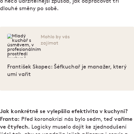
o něco udržitelnější způsob, jak odpracovat tři
dlouhé směny po sobě.
Mohlo by vás
zajímat
František Skopec: Šéfkuchař je manažer, který
umí vařit
Jak konkrétně se vylepšila efektivita v kuchyni?
Franta:
vaříme
Před koronakrizí nás bylo sedm, teď
ve čtyřech.
Logicky muselo dojít ke zjednodušení