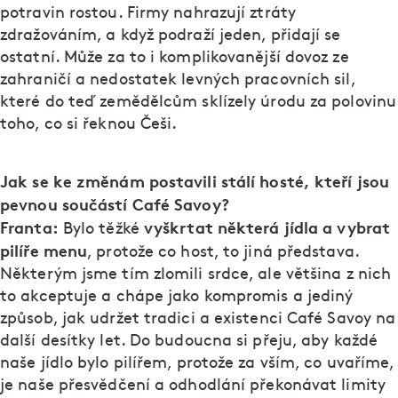
potravin rostou. Firmy nahrazují ztráty
zdražováním, a když podraží jeden, přidají se
ostatní. Může za to i komplikovanější dovoz ze
zahraničí a nedostatek levných pracovních sil,
které do teď zemědělcům sklízely úrodu za polovinu
toho, co si řeknou Češi.
Jak se ke změnám postavili stálí hosté, kteří jsou
pevnou součástí Café Savoy?
Franta:
vyškrtat některá jídla a vybrat
Bylo těžké
pilíře menu
, protože co host, to jiná představa.
Některým jsme tím zlomili srdce, ale většina z nich
to akceptuje a chápe jako kompromis a jediný
způsob, jak udržet tradici a existenci Café Savoy na
další desítky let. Do budoucna si přeju, aby každé
naše jídlo bylo pilířem, protože za vším, co uvaříme,
je naše přesvědčení a odhodlání překonávat limity