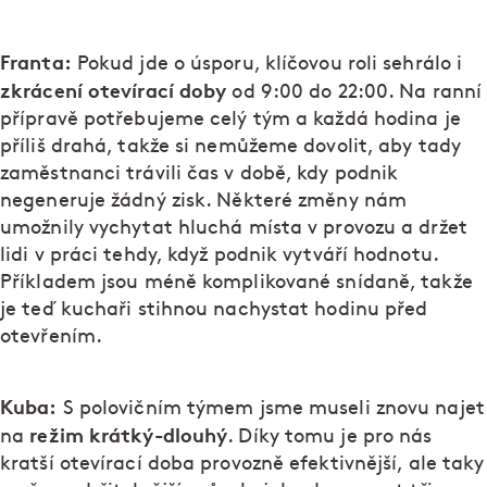
Franta:
Pokud jde o úsporu, klíčovou roli sehrálo i
zkrácení otevírací doby
od 9:00 do 22:00. Na ranní
přípravě potřebujeme celý tým a každá hodina je
příliš drahá, takže si nemůžeme dovolit, aby tady
zaměstnanci trávili čas v době, kdy podnik
negeneruje žádný zisk. Některé změny nám
umožnily vychytat hluchá místa v provozu a držet
lidi v práci tehdy, když podnik vytváří hodnotu.
Příkladem jsou méně komplikované snídaně, takže
je teď kuchaři stihnou nachystat hodinu před
otevřením.
Kuba:
S polovičním týmem jsme museli znovu najet
režim krátký-dlouhý
na
. Díky tomu je pro nás
kratší otevírací doba provozně efektivnější, ale taky