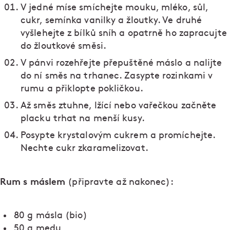
V jedné míse smíchejte mouku, mléko, sůl,
cukr, semínka vanilky a žloutky. Ve druhé
vyšlehejte z bílků sníh a opatrně ho zapracujte
do žloutkové směsi.
V pánvi rozehřejte přepuštěné máslo a nalijte
do ní směs na trhanec. Zasypte rozinkami v
rumu a přiklopte pokličkou.
Až směs ztuhne, lžící nebo vařečkou začněte
placku trhat na menší kusy.
Posypte krystalovým cukrem a promíchejte.
Nechte cukr zkaramelizovat.
Rum s máslem
(připravte až nakonec):
80 g másla (bio)
50 g medu