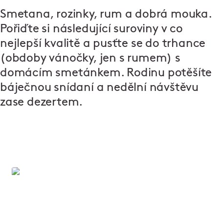
Smetana, rozinky, rum a dobrá mouka.
Pořiďte si následující suroviny v co
nejlepší kvalitě a pusťte se do trhance
(obdoby vánočky, jen s rumem) s
domácím smetánkem. Rodinu potěšíte
báječnou snídaní a nedělní návštěvu
zase dezertem.
Čestr: maso z českých chovů
Celé partie z čestru a přeštíka pečeme v
Čestru
na