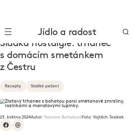
Jídlo a radost
Sladká nostalgie: trhanec
s domácím smetánkem
z Čestru
Recepty
Sladké pečení
23. května 2024
Autor:
Yasmine Borůvková
Foto:
Vojtěch Tesárek