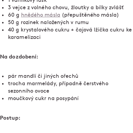
1 vanilkový lusk
3 vejce z volného chovu, žloutky a bílky zvlášť
60 g
hnědého másla
(přepuštěného másla)
50 g rozinek naložených v rumu
40 g krystalového cukru + čajová lžička cukru ke
karamelizaci
Na dozdobení:
pár mandlí či jiných ořechů
trocha marmelády, případně čerstvého
sezonního ovoce
moučkový cukr na posypání
Postup: