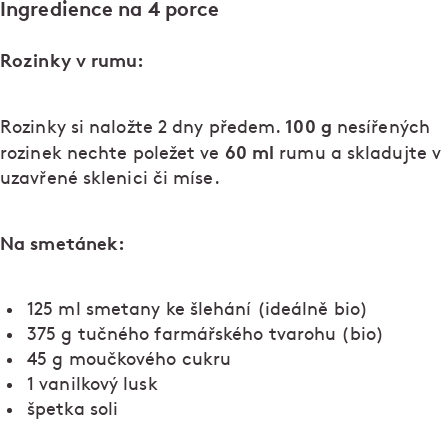
Ingredience na 4 porce
Rozinky v rumu:
100 g
Rozinky si naložte 2 dny předem.
nesířených
60 ml
rozinek nechte poležet ve
rumu a skladujte v
uzavřené sklenici či míse.
Na smetánek:
125 ml smetany ke šlehání (ideálně bio)
375 g tučného farmářského tvarohu (bio)
45 g moučkového cukru
1 vanilkový lusk
špetka soli