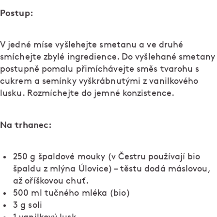
Postup:
V jedné míse vyšlehejte smetanu a ve druhé
smíchejte zbylé ingredience. Do vyšlehané smetany
postupně pomalu přimíchávejte směs tvarohu s
cukrem a semínky vyškrábnutými z vanilkového
lusku. Rozmíchejte do jemné konzistence.
Na trhanec:
250 g špaldové mouky (v Čestru používají bio
špaldu z mlýna Úlovice) – těstu dodá máslovou,
až oříškovou chuť.
500 ml tučného mléka (bio)
3 g soli