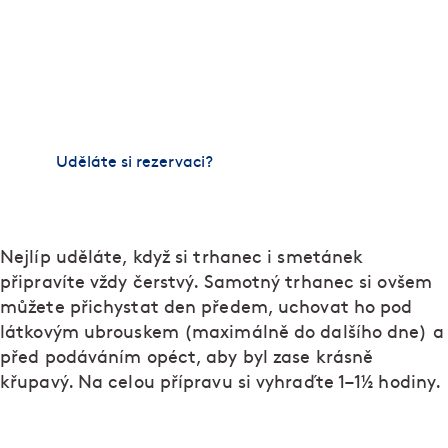
nízkou teplotu v sauně, kterou jsme přes půl roku
vyvíjeli. Maso také dusíme, vaříme nebo grilujeme
na dřevěném uhlí. Nestačí nám ho jen koupit – u
spřátelených chovatelů si vybíráme konkrétní kusy
dobytka a dohlížíme na jejich stravu i zacházení.
Maso pak sami bouráme a necháváme vyzrát.
Uděláte si rezervaci?
Nejlíp uděláte, když si trhanec i smetánek
připravíte vždy čerstvý. Samotný trhanec si ovšem
můžete přichystat den předem, uchovat ho pod
látkovým ubrouskem (maximálně do dalšího dne) a
před podáváním opéct, aby byl zase krásně
křupavý. Na celou přípravu si vyhraďte 1–1½ hodiny.