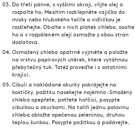
Do třetí pánve, s vyššími okraji, vlijte olej a
rozpalte ho. Mezitím rozklepněte vajíčka do
misky nebo hlubokého talíře a vidličkou je
rozšlehejte. Obalte v nich plátek chleba, osolte
ho a v rozpáleném oleji osmažte z obou stran
dozlatova.
Osmažený chleba opatrně vyjměte a položte
na vrstvu papírových utěrek, které vytáhnou
přebytečný tuk. Totéž proveďte i s ostatními
krajíci.
Cibuli a nakládané okurky pokrájejte na
kostičky, pažitku nasekejte najemno. Smažený
chleba opepřete, potřete hořčicí, posypte
cibulkou a okurkami. Na talíři jednu polovinu
chleba obložte opečenou zeleninou, druhou
teplou šunkou. Posypte pažitkou a podávejte.