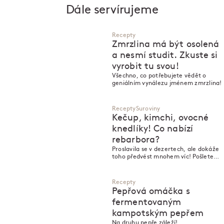
Dále servírujeme
Recepty
Zmrzlina má být osolená
a nesmí studit. Zkuste si
vyrobit tu svou!
Všechno, co potřebujete vědět o
geniálním vynálezu jménem zmrzlina!
Recepty
Suroviny
Kečup, kimchi, ovocné
knedlíky! Co nabízí
rebarbora?
Proslavila se v dezertech, ale dokáže
toho předvést mnohem víc! Pošlete
rebarboru do koláče, nebo si z ní
vyrobíte kečup a jarní kimchi?
Recepty
Pepřová omáčka s
fermentovaným
kampotským pepřem
Na druhu pepře záleží!