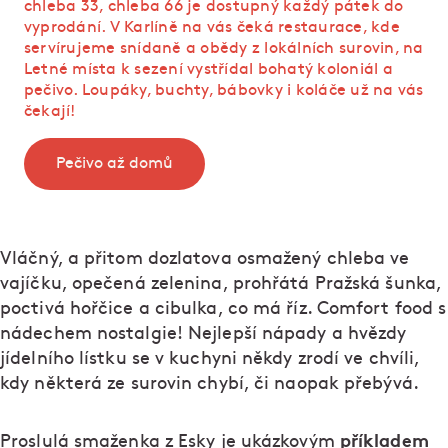
chleba 33, chleba 66 je dostupný každý pátek do
vyprodání. V Karlíně na vás čeká restaurace, kde
servírujeme snídaně a obědy z lokálních surovin, na
Letné místa k sezení vystřídal bohatý koloniál a
pečivo. Loupáky, buchty, bábovky i koláče už na vás
čekají!
Pečivo až domů
Vláčný, a přitom dozlatova osmažený chleba ve
vajíčku, opečená zelenina, prohřátá Pražská šunka,
poctivá hořčice a cibulka, co má říz. Comfort food s
nádechem nostalgie! Nejlepší nápady a hvězdy
jídelního lístku se v kuchyni někdy zrodí ve chvíli,
kdy některá ze surovin chybí, či naopak přebývá.
příkladem
Proslulá smaženka z Esky je ukázkovým