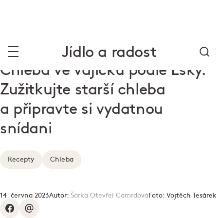
Jídlo a radost
Chleba ve vajíčku podle Esky.
Zužitkujte starší chleba
a připravte si vydatnou
snídani
Recepty
Chleba
14. června 2023
Autor:
Šárka Otevřel Camrdová
Foto:
Vojtěch Tesárek