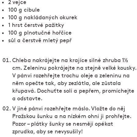
2 vejce
100 g cibule
100 g nakládaných okurek
1 hrst čerstvé pažitky
100 g plnotučné hořčice
sůl a čerstvě mletý pepř
Chleba nakrájejte na krajíce silné zhruba 1½
cm. Zeleninu pokrájejte na stejně velké kousky.
V pánvi rozehřejte trochu oleje a zeleninu na
něm opečte tak, aby zezlátla, ale zůstala
křupavá. Dochuťte solí a pepřem, promíchejte
a odstavte.
V jiné pánvi rozehřejte máslo. Vložte do něj
Pražskou šunku a na nízkém ohni ji prohřejte.
Pozor – plátky šunky se nesmějí opékat
zprudka, aby se nevysušily!