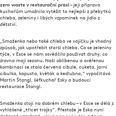
zero waste v restaurační praxi
– její příprava
kuchařům umožnila vytěžit to nejlepší z přebytků
chleba, zeleniny i libých vzpomínek na jídlo z
dětství.
„Smaženka nebo také chleba ve vajíčku je vhodný
způsob, jak upotřebit starší chleba. Co se zeleniny
týče, v Esce se nám osvědčilo používat druhy, co
zrovna mají sezonu. Naší oblíbenou a ověřenou
kombinací se stala červená cibule, cuketa, jarní
cibulka, kapusta, květák a kedlubna,“ vypočítává
Martin Štangl, šéfkuchař Esky a budoucí
restaurace Štangl.
Smaženka stojí na dobrém chlebu – v Esce se dělá z
vyhlášené „třicet trojky“. Přestože je Eska nyní