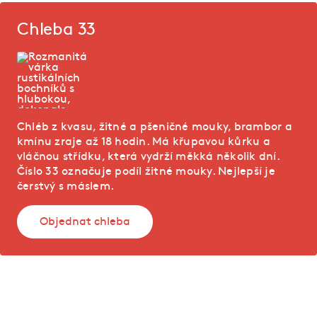
Chleba 33
Chléb z kvasu, žitné a pšeničné mouky, brambor a
kmínu zraje až 18 hodin. Má křupavou kůrku a
vláčnou střídku, která vydrží měkká několik dní.
Číslo 33 označuje podíl žitné mouky. Nejlepší je
čerstvý s máslem.
Objednat chleba